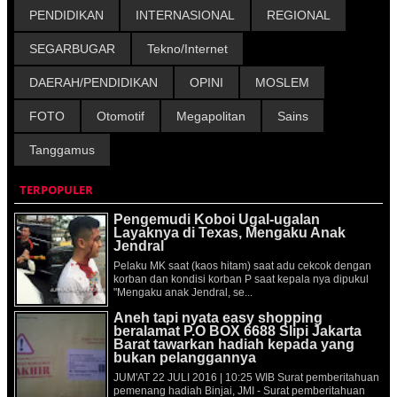
PENDIDIKAN
INTERNASIONAL
REGIONAL
SEGARBUGAR
Tekno/Internet
DAERAH/PENDIDIKAN
OPINI
MOSLEM
FOTO
Otomotif
Megapolitan
Sains
Tanggamus
TERPOPULER
Pengemudi Koboi Ugal-ugalan
Layaknya di Texas, Mengaku Anak
Jendral
Pelaku MK saat (kaos hitam) saat adu cekcok dengan
korban dan kondisi korban P saat kepala nya dipukul
"Mengaku anak Jendral, se...
Aneh tapi nyata easy shopping
beralamat P.O BOX 6688 Slipi Jakarta
Barat tawarkan hadiah kepada yang
bukan pelanggannya
JUM'AT 22 JULI 2016 | 10:25 WIB Surat pemberitahuan
pemenang hadiah Binjai, JMI - Surat pemberitahuan