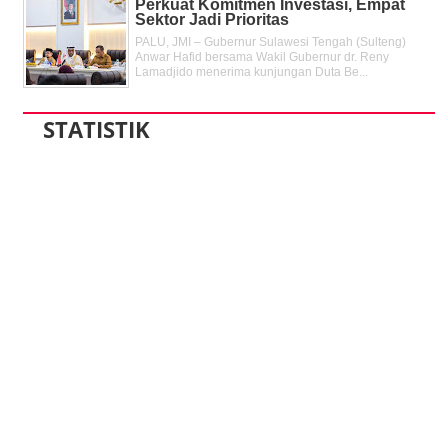
Perkuat Komitmen Investasi, Empat
Sektor Jadi Prioritas
PALU, JMI – Gubernur Sulawesi Tengah (Sulteng)
Anwar Hafid bersama Wakil Gubernur dr. Reny
Lamadjido menerima kunjungan Duta Be...
STATISTIK