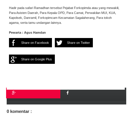
Hadir pada safari Ramadhan tersebut Pejabat Forkopimda atau yang mewakili,
Para Asisten Daerah, Para Kepala OPD, Para Camat, Perwakilan MUI, KUA,
Kapolsek, Danramil, Forkopimcam Kecamatan Sagalaherang, Para tokoh
agama, serta tamu undangan lainnya.
Pewarta : Agus Hamdan
Share on Facebook
Share on Twitter
Share on Google Plus
0 komentar :