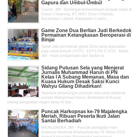
Gapura dan Umbul-Umbul
Ciamis, JMI - Semangat kemerdekaan tampak nyata di
Dusun Cikawung, RT 26/07 Desa Cintaratu,
Kecamatan Lakbok, Kabupaten Ciamis, ...
Game Zone Dua Berlian Judi Berkedok
Permainan Ketangkasan Beroperasi di
Binjai
Salah satu permainan game Zone yang digunakan
juga untuk berjudi | FOTO : EDYS PN © 2016 Binjai,
JMI - Hasil pengamatan dan liputan w...
Sidang Putusan Sela yang Menjerat
Jurnalis Muhammad Harun di PN
Kelas l A Subang Memanas, Masa dan
Kuasa Hukum Desak Saksi Kunci
Wahyu Gilang Dihadirkan!
Suasana persidangan putusan sela yang menjerat
jurnalis Muhammad Harun, Bertempat di Ruang
sidang pengadilan negeri kelas IA Sub...
Puncak Harkopnas ke-79 Majalengka
Meriah, Ribuan Peserta Ikuti Jalan
Santai Berhadiah
MAJALENGKA, JMI – Puncak peringatan Hari
Koperasi Nasional (Harkopnas) ke-79 Tahun 2026
tingkat Kabupaten Majalengka berlangsun...