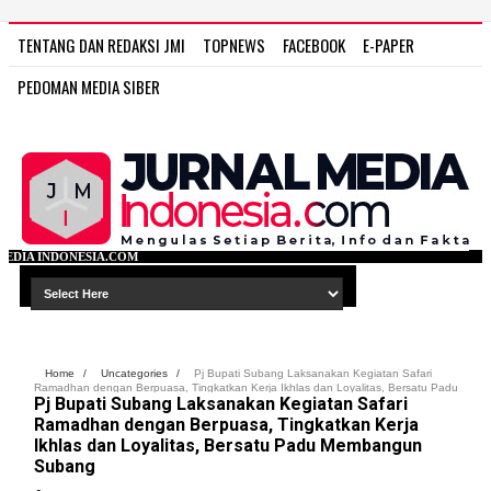
TENTANG DAN REDAKSI JMI
TOPNEWS
FACEBOOK
E-PAPER
PEDOMAN MEDIA SIBER
WWW
Home
/
Uncategories
/
Pj Bupati Subang Laksanakan Kegiatan Safari
Ramadhan dengan Berpuasa, Tingkatkan Kerja Ikhlas dan Loyalitas, Bersatu Padu
Pj Bupati Subang Laksanakan Kegiatan Safari
Membangun Subang
Ramadhan dengan Berpuasa, Tingkatkan Kerja
Ikhlas dan Loyalitas, Bersatu Padu Membangun
Subang