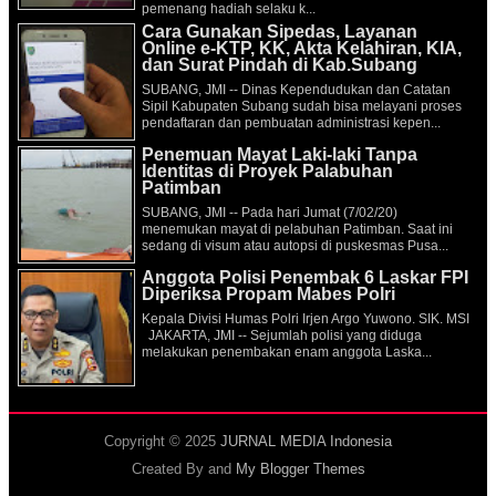
pemenang hadiah selaku k...
Cara Gunakan Sipedas, Layanan
Online e-KTP, KK, Akta Kelahiran, KIA,
dan Surat Pindah di Kab.Subang
SUBANG, JMI -- Dinas Kependudukan dan Catatan
Sipil Kabupaten Subang sudah bisa melayani proses
pendaftaran dan pembuatan administrasi kepen...
Penemuan Mayat Laki-laki Tanpa
Identitas di Proyek Palabuhan
Patimban
SUBANG, JMI -- Pada hari Jumat (7/02/20)
menemukan mayat di pelabuhan Patimban. Saat ini
sedang di visum atau autopsi di puskesmas Pusa...
Anggota Polisi Penembak 6 Laskar FPI
Diperiksa Propam Mabes Polri
Kepala Divisi Humas Polri Irjen Argo Yuwono. SIK. MSI
JAKARTA, JMI -- Sejumlah polisi yang diduga
melakukan penembakan enam anggota Laska...
Copyright © 2025
JURNAL MEDIA Indonesia
Created By
and
My Blogger Themes