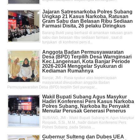
Jajaran Satresnarkoba Polres Subang
Ungkap 21 Kasus Narkoba, Ratusan
Gram Sabu dan Belasan Ribu Sediaan
Farmasi Disita, 26 pelaku Diringkus
Barang Bukti yang berhasil di amankan ratusan gram
sabu dan belasan ribu sediaan farmasi , saat di
tunjukan di konfrensi pers d...
Anggota Badan Permusyawaratan
Desa (BPD) Terpilih Desa Warnginsari
Kec.Langensari, Kota Banjar Periode
2026-2034 Menggelar Syukuran di
Kediaman Rumahnya
Banjar, JMI - Rasa syukur atas kepercayaan
masyarakat diwujudkan anggota Badan
Permusyawaratan Desa (BPD) terpilih Seli punagar...
Wakil Bupati Subang Agus Masykur
Hadiri Konferensi Pers Kasus Narkoba
Polres Subang, Narkoba Itu Penyakit
Menular Perusak Generasi Penerus
SUBANG, JMI - Wakil Bupati Subang H. Agus Masykur
Rosyadi, S.Si., M.M., hadir dalam Konferensi Pers
Polres Subang, pada Selasa ...
Gubernur Sulteng dan Dubes UEA