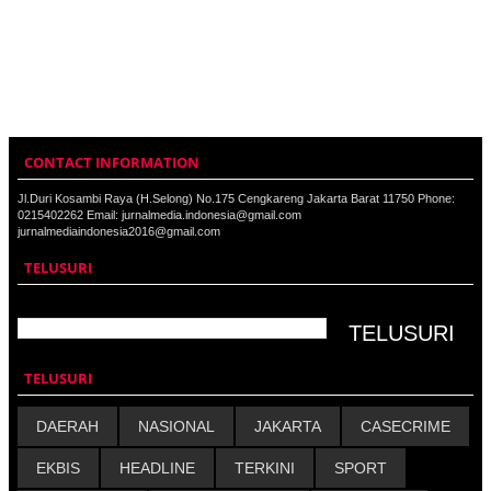
CONTACT INFORMATION
Jl.Duri Kosambi Raya (H.Selong) No.175 Cengkareng Jakarta Barat 11750 Phone:
0215402262 Email: jurnalmedia.indonesia@gmail.com
jurnalmediaindonesia2016@gmail.com
TELUSURI
TELUSURI
DAERAH
NASIONAL
JAKARTA
CASECRIME
EKBIS
HEADLINE
TERKINI
SPORT