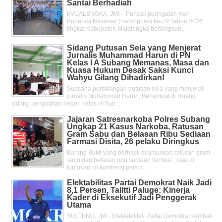
Santai Berhadiah
MAJALENGKA, JMI – Puncak peringatan Hari
Koperasi Nasional (Harkopnas) ke-79 Tahun 2026
tingkat Kabupaten Majalengka berlangsun...
Sidang Putusan Sela yang Menjerat
Jurnalis Muhammad Harun di PN
Kelas l A Subang Memanas, Masa dan
Kuasa Hukum Desak Saksi Kunci
Wahyu Gilang Dihadirkan!
Suasana persidangan putusan sela yang menjerat
jurnalis Muhammad Harun, Bertempat di Ruang
sidang pengadilan negeri kelas IA Sub...
Jajaran Satresnarkoba Polres Subang
Ungkap 21 Kasus Narkoba, Ratusan
Gram Sabu dan Belasan Ribu Sediaan
Farmasi Disita, 26 pelaku Diringkus
Barang Bukti yang berhasil di amankan ratusan gram
sabu dan belasan ribu sediaan farmasi , saat di
tunjukan di konfrensi pers d...
Elektabilitas Partai Demokrat Naik Jadi
8,1 Persen, Talitti Paluge: Kinerja
Kader di Eksekutif Jadi Penggerak
Utama
SULTENG, JMI - Elektabilitas Partai Demokrat kembali