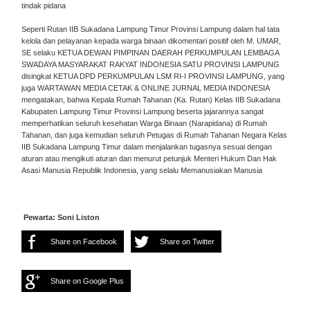
tindak pidana
Seperti Rutan IIB Sukadana Lampung Timur Provinsi Lampung dalam hal tata
kelola dan pelayanan kepada warga binaan dikomentari positif oleh M. UMAR,
SE selaku KETUA DEWAN PIMPINAN DAERAH PERKUMPULAN LEMBAGA
SWADAYA MASYARAKAT RAKYAT INDONESIA SATU PROVINSI LAMPUNG
disingkat KETUA DPD PERKUMPULAN LSM RI-I PROVINSI LAMPUNG, yang
juga WARTAWAN MEDIA CETAK & ONLINE JURNAL MEDIA INDONESIA
mengatakan, bahwa Kepala Rumah Tahanan (Ka. Rutan) Kelas IIB Sukadana
Kabupaten Lampung Timur Provinsi Lampung beserta jajarannya sangat
memperhatikan seluruh kesehatan Warga Binaan (Narapidana) di Rumah
Tahanan, dan juga kemudian seluruh Petugas di Rumah Tahanan Negara Kelas
IIB Sukadana Lampung Timur dalam menjalankan tugasnya sesuai dengan
aturan atau mengikuti aturan dan menurut petunjuk Menteri Hukum Dan Hak
Asasi Manusia Republik Indonesia, yang selalu Memanusiakan Manusia
Pewarta: Soni Liston
Share on Facebook
Share on Twitter
Share on Google Plus