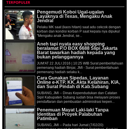
TERPOPULER
Pengemudi Koboi Ugal-ugalan
Layaknya di Texas, Mengaku Anak
Jendral
Pelaku MK saat (kaos hitam) saat adu cekcok dengan
korban dan kondisi korban P saat kepala nya dipukul
"Mengaku anak Jendral, se...
Aneh tapi nyata easy shopping
beralamat P.O BOX 6688 Slipi Jakarta
Barat tawarkan hadiah kepada yang
bukan pelanggannya
JUM'AT 22 JULI 2016 | 10:25 WIB Surat pemberitahuan
pemenang hadiah Binjai, JMI - Surat pemberitahuan
pemenang hadiah selaku k...
Cara Gunakan Sipedas, Layanan
Online e-KTP, KK, Akta Kelahiran, KIA,
dan Surat Pindah di Kab.Subang
SUBANG, JMI -- Dinas Kependudukan dan Catatan
Sipil Kabupaten Subang sudah bisa melayani proses
pendaftaran dan pembuatan administrasi kepen...
Penemuan Mayat Laki-laki Tanpa
Identitas di Proyek Palabuhan
Patimban
SUBANG, JMI -- Pada hari Jumat (7/02/20)