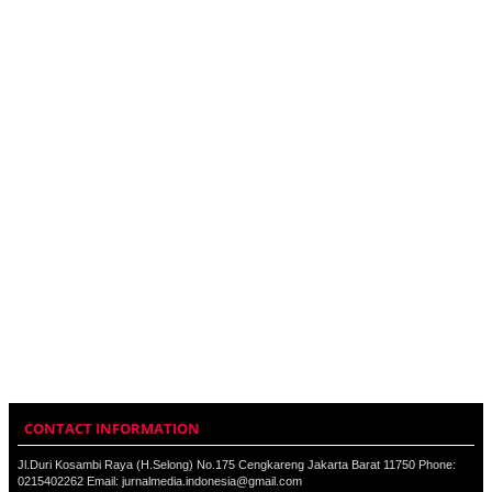
CONTACT INFORMATION
Jl.Duri Kosambi Raya (H.Selong) No.175 Cengkareng Jakarta Barat 11750 Phone:
0215402262 Email: jurnalmedia.indonesia@gmail.com