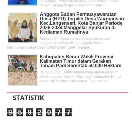
menanjak. Berdasarkan hasil survei terbaru Saiful
Mujani Research and Consulting (SMRC...
Anggota Badan Permusyawaratan
Desa (BPD) Terpilih Desa Warnginsari
Kec.Langensari, Kota Banjar Periode
2026-2034 Menggelar Syukuran di
Kediaman Rumahnya
Banjar, JMI - Rasa syukur atas kepercayaan
masyarakat diwujudkan anggota Badan
Permusyawaratan Desa (BPD) terpilih Seli punagar...
Kabupaten Berau Wakili Provinsi
Kalimatan Timur dalam Gerakan
Tanam Padi Serentak 50.000 Hektare
BERAU, JMI - Dalam mendukung upaya program
Swasembada Pangan Nasional, Kabupaten Berau
mewakili Provinsi Kalimantan Timur melak...
STATISTIK
9
5
9
2
0
7
7