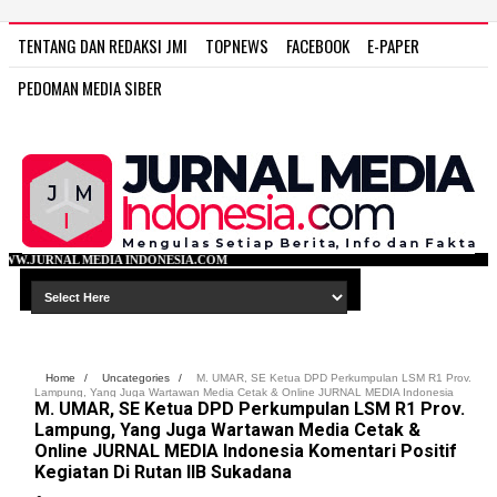
TENTANG DAN REDAKSI JMI
TOPNEWS
FACEBOOK
E-PAPER
PEDOMAN MEDIA SIBER
NDONESIA.COM
Home
/
Uncategories
/
M. UMAR, SE Ketua DPD Perkumpulan LSM R1 Prov.
Lampung, Yang Juga Wartawan Media Cetak & Online JURNAL MEDIA Indonesia
M. UMAR, SE Ketua DPD Perkumpulan LSM R1 Prov.
Komentari Positif Kegiatan Di Rutan IIB Sukadana
Lampung, Yang Juga Wartawan Media Cetak &
Online JURNAL MEDIA Indonesia Komentari Positif
Kegiatan Di Rutan IIB Sukadana