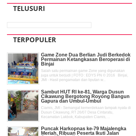
TELUSURI
TERPOPULER
Game Zone Dua Berlian Judi Berkedok
Permainan Ketangkasan Beroperasi di
Binjai
Salah satu permainan game Zone yang digunakan
juga untuk berjudi | FOTO : EDYS PN © 2016 Binjai,
JMI - Hasil pengamatan dan liputan w...
Sambut HUT RI ke-81, Warga Dusun
Cikawung Bergotong Royong Bangun
Gapura dan Umbul-Umbul
Ciamis, JMI - Semangat kemerdekaan tampak nyata di
Dusun Cikawung, RT 26/07 Desa Cintaratu,
Kecamatan Lakbok, Kabupaten Ciamis, ...
Puncak Harkopnas ke-79 Majalengka
Meriah, Ribuan Peserta Ikuti Jalan