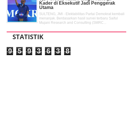
Kader di Eksekutif Jadi Penggerak
Utama
SULTENG, JMI - Elektabilitas Partai Demokrat kembali
menanjak. Berdasarkan hasil survei terbaru Saiful
Mujani Research and Consulting (SMRC...
STATISTIK
9
5
9
3
6
3
8