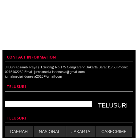
CONTACT INFORMATION
Jl.Duri Kosambi Raya (H.Selong) No.175 Cengkareng Jakarta Barat 11750 Phone:
0215402262 Email: jurnalmedia.indonesia@gmail.com
jurnalmediaindonesia2016@gmail.com
TELUSURI
TELUSURI
DAERAH
NASIONAL
JAKARTA
CASECRIME