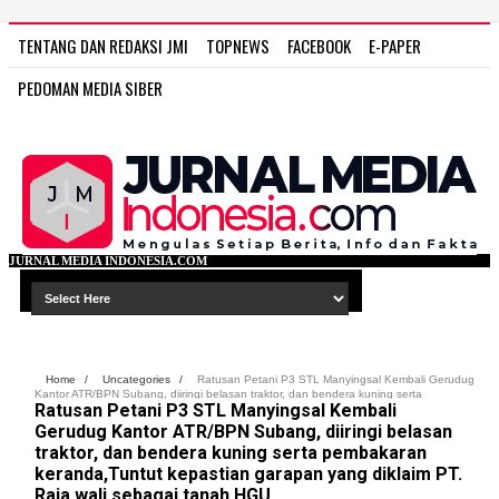
TENTANG DAN REDAKSI JMI
TOPNEWS
FACEBOOK
E-PAPER
PEDOMAN MEDIA SIBER
INDONESIA.COM
Home
/
Uncategories
/
Ratusan Petani P3 STL Manyingsal Kembali Gerudug
Kantor ATR/BPN Subang, diiringi belasan traktor, dan bendera kuning serta
Ratusan Petani P3 STL Manyingsal Kembali
pembakaran keranda,Tuntut kepastian garapan yang diklaim PT. Raja wali sebagai
tanah HGU
Gerudug Kantor ATR/BPN Subang, diiringi belasan
traktor, dan bendera kuning serta pembakaran
keranda,Tuntut kepastian garapan yang diklaim PT.
Raja wali sebagai tanah HGU