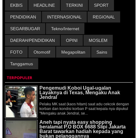
EKBIS
HEADLINE
TERKINI
SPORT
PENDIDIKAN
INTERNASIONAL
REGIONAL
SEGARBUGAR
Tekno/Internet
DAERAH/PENDIDIKAN
OPINI
MOSLEM
FOTO
Otomotif
Megapolitan
Sains
Tanggamus
TERPOPULER
Pengemudi Koboi Ugal-ugalan
Layaknya di Texas, Mengaku Anak
Jendral
Pelaku MK saat (kaos hitam) saat adu cekcok dengan
korban dan kondisi korban P saat kepala nya dipukul
"Mengaku anak Jendral, se...
Aneh tapi nyata easy shopping
beralamat P.O BOX 6688 Slipi Jakarta
Barat tawarkan hadiah kepada yang
bukan pelanggannya