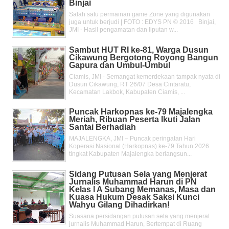
Binjai
Salah satu permainan game Zone yang digunakan
juga untuk berjudi | FOTO : EDYS PN © 2016 Binjai,
JMI - Hasil pengamatan dan liputan w...
Sambut HUT RI ke-81, Warga Dusun
Cikawung Bergotong Royong Bangun
Gapura dan Umbul-Umbul
Ciamis, JMI - Semangat kemerdekaan tampak nyata di
Dusun Cikawung, RT 26/07 Desa Cintaratu,
Kecamatan Lakbok, Kabupaten Ciamis, ...
Puncak Harkopnas ke-79 Majalengka
Meriah, Ribuan Peserta Ikuti Jalan
Santai Berhadiah
MAJALENGKA, JMI – Puncak peringatan Hari
Koperasi Nasional (Harkopnas) ke-79 Tahun 2026
tingkat Kabupaten Majalengka berlangsun...
Sidang Putusan Sela yang Menjerat
Jurnalis Muhammad Harun di PN
Kelas l A Subang Memanas, Masa dan
Kuasa Hukum Desak Saksi Kunci
Wahyu Gilang Dihadirkan!
Suasana persidangan putusan sela yang menjerat
jurnalis Muhammad Harun, Bertempat di Ruang