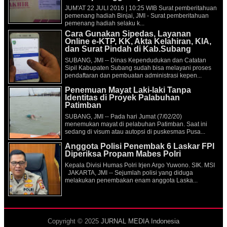
JUM'AT 22 JULI 2016 | 10:25 WIB Surat pemberitahuan
pemenang hadiah Binjai, JMI - Surat pemberitahuan
pemenang hadiah selaku k...
Cara Gunakan Sipedas, Layanan
Online e-KTP, KK, Akta Kelahiran, KIA,
dan Surat Pindah di Kab.Subang
SUBANG, JMI -- Dinas Kependudukan dan Catatan
Sipil Kabupaten Subang sudah bisa melayani proses
pendaftaran dan pembuatan administrasi kepen...
Penemuan Mayat Laki-laki Tanpa
Identitas di Proyek Palabuhan
Patimban
SUBANG, JMI -- Pada hari Jumat (7/02/20)
menemukan mayat di pelabuhan Patimban. Saat ini
sedang di visum atau autopsi di puskesmas Pusa...
Anggota Polisi Penembak 6 Laskar FPI
Diperiksa Propam Mabes Polri
Kepala Divisi Humas Polri Irjen Argo Yuwono. SIK. MSI
JAKARTA, JMI -- Sejumlah polisi yang diduga
melakukan penembakan enam anggota Laska...
Copyright © 2025
JURNAL MEDIA Indonesia