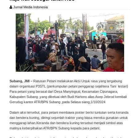
Jurnal Media Indonesia
Subang, JMI –
Ratusan Petani melakukan Aksi Unjuk rasa yang tergabung
dalam organisasi P3STL (perkumpulan petani penggarap sejahtera Tani lestari)
Para petani yang berasal dari Desa Manyingsal, Kecamatan Cipunagara,
Kabupaten Subang ,yang diketuai oleh Budi Hartono alias Asep Jebrod kembali
Gerudug kantor ATR/BPN Subang ,pada Selasa siang,1/10/2024
Dalam aksi tersebut, para petani membawa poster berisi tuntutan serta keranda
dan bendera kuning, diiringi sejumlah traktor yang biasa mereka gunakan untuk
menggarap lahan.Keranda dan bendera kuning tersebut menjadi simbol atas
matinya keberpihakan ATR/BPN Subang kepada para petani.