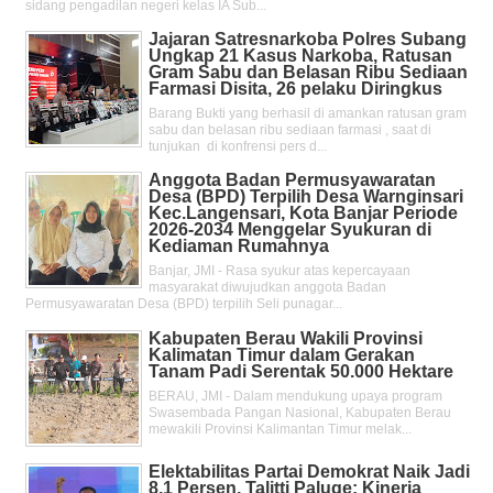
sidang pengadilan negeri kelas IA Sub...
Jajaran Satresnarkoba Polres Subang
Ungkap 21 Kasus Narkoba, Ratusan
Gram Sabu dan Belasan Ribu Sediaan
Farmasi Disita, 26 pelaku Diringkus
Barang Bukti yang berhasil di amankan ratusan gram
sabu dan belasan ribu sediaan farmasi , saat di
tunjukan di konfrensi pers d...
Anggota Badan Permusyawaratan
Desa (BPD) Terpilih Desa Warnginsari
Kec.Langensari, Kota Banjar Periode
2026-2034 Menggelar Syukuran di
Kediaman Rumahnya
Banjar, JMI - Rasa syukur atas kepercayaan
masyarakat diwujudkan anggota Badan
Permusyawaratan Desa (BPD) terpilih Seli punagar...
Kabupaten Berau Wakili Provinsi
Kalimatan Timur dalam Gerakan
Tanam Padi Serentak 50.000 Hektare
BERAU, JMI - Dalam mendukung upaya program
Swasembada Pangan Nasional, Kabupaten Berau
mewakili Provinsi Kalimantan Timur melak...
Elektabilitas Partai Demokrat Naik Jadi
8,1 Persen, Talitti Paluge: Kinerja