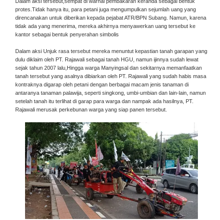
Dalam aksi tersebut,sempat di warnai pembakaran keranda sebagai bentuk
protes.Tidak hanya itu, para petani juga mengumpulkan sejumlah uang yang
direncanakan untuk diberikan kepada pejabat ATR/BPN Subang. Namun, karena
tidak ada yang menerima, mereka akhirnya menyawerkan uang tersebut ke
kantor sebagai bentuk penyerahan simbolis
Dalam aksi Unjuk rasa tersebut mereka menuntut kepastian tanah garapan yang
dulu diklaim oleh PT. Rajawali sebagai tanah HGU, namun ijinnya sudah lewat
sejak tahun 2007 lalu,Hingga warga Manyingsal dan sekitarnya memanfaatkan
tanah tersebut yang asalnya dibiarkan oleh PT. Rajawali yang sudah habis masa
kontraknya digarap oleh petani dengan berbagai macam jenis tanaman di
antaranya tanaman palawija, seperti singkong, umbi-umbian dan lain-lain, namun
setelah tanah itu terlihat di garap para warga dan nampak ada hasilnya, PT.
Rajawali merusak perkebunan warga yang siap panen tersebut.