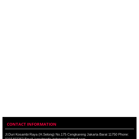
CONTACT INFORMATION
Jl.Duri Kosambi Raya (H.Selong) No.175 Cengkareng Jakarta Barat 11750 Phone: