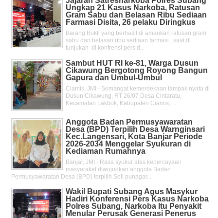
Jajaran Satresnarkoba Polres Subang
Ungkap 21 Kasus Narkoba, Ratusan
Gram Sabu dan Belasan Ribu Sediaan
Farmasi Disita, 26 pelaku Diringkus
Barang Bukti yang berhasil di amankan ratusan gram
sabu dan belasan ribu sediaan farmasi , saat di
tunjukan di konfrensi pers d...
Sambut HUT RI ke-81, Warga Dusun
Cikawung Bergotong Royong Bangun
Gapura dan Umbul-Umbul
Ciamis, JMI - Semangat kemerdekaan tampak nyata di
Dusun Cikawung, RT 26/07 Desa Cintaratu,
Kecamatan Lakbok, Kabupaten Ciamis, ...
Anggota Badan Permusyawaratan
Desa (BPD) Terpilih Desa Warnginsari
Kec.Langensari, Kota Banjar Periode
2026-2034 Menggelar Syukuran di
Kediaman Rumahnya
Banjar, JMI - Rasa syukur atas kepercayaan
masyarakat diwujudkan anggota Badan
Permusyawaratan Desa (BPD) terpilih Seli punagar...
Wakil Bupati Subang Agus Masykur
Hadiri Konferensi Pers Kasus Narkoba
Polres Subang, Narkoba Itu Penyakit
Menular Perusak Generasi Penerus