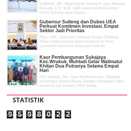
SUBANG, JMI - Wakil Bupati Subang H. Agus Masykur
Rosyadi, S.Si., M.M., hadir dalam Konferensi Pers
Polres Subang, pada Selasa ...
Gubernur Sulteng dan Dubes UEA
Perkuat Komitmen Investasi, Empat
Sektor Jadi Prioritas
PALU, JMI – Gubernur Sulawesi Tengah (Sulteng)
Anwar Hafid bersama Wakil Gubernur dr. Reny
Lamadjido menerima kunjungan Duta Be...
Kaur Pembangunan Sukajaya
Kec.Wrukuk, Muhtadi Gelar Walimatul
Khitan Dua Putranya Selama Empat
Hari
OKU Selatan, JMI – Kaur Pembangunan Sukajaya,
Kecamatan Warkuk Ranau Selatan, Kabupaten Ogan
Komering Ulu Selatan ( OKU Selata...
STATISTIK
9
5
9
8
0
2
2