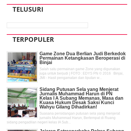
TELUSURI
TERPOPULER
Game Zone Dua Berlian Judi Berkedok
Permainan Ketangkasan Beroperasi di
Binjai
Salah satu permainan game Zone yang digunakan
juga untuk berjudi | FOTO : EDYS PN © 2016 Binjai,
JMI - Hasil pengamatan dan liputan w...
Sidang Putusan Sela yang Menjerat
Jurnalis Muhammad Harun di PN
Kelas l A Subang Memanas, Masa dan
Kuasa Hukum Desak Saksi Kunci
Wahyu Gilang Dihadirkan!
Suasana persidangan putusan sela yang menjerat
jurnalis Muhammad Harun, Bertempat di Ruang
sidang pengadilan negeri kelas IA Sub...