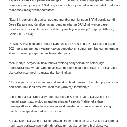
Kepala DPKPP Kabupaten Majalengka, H. Sidharta, mengungkapkan bahwa
pembangunan jaringan SPAM perpipaan ini bertujuan untuk memenuhi kebutuhan
mendesak masyarakat setempat.
"Saat ini, pemerintah daerah sedang membangun jaringan SPAM perpipaan di
Desa Karayunan. Kami berharap, dengan adanya SPAM ini, warga dapat
menikmati air bersih berkualitas dalam jumlah yang cukup," ungkap Sidharta,
Senin (1/10/2024).
Proyek SPAM ini didanai melalui Dana Alokasi Khusus (DAK) Tahun Anggaran
2024 yang pengerjaannya mencakup pengeboran sumur, pembangunan tempat
khusus penampungan air serta instalasi pipa.
Menurutnya, proyek ini tidak hanya tentang penyediaan air, tetapi juga
memastikan bahwa air yang disalurkan memenuhi standar kualitas, serta dapat
diandalkan dari segi kuantitas dan kontinuitas.
"Kami ingin memastikan air yang disalurkan tidak hanya cukup, tetapi juga bersih
dan sehat untuk dikonsumsi oleh masyarakat," tambahnya.
Ia pun menandaskan, bahwa pembangunan SPAM di Desa Karayunan ini
menjadi salah satu wujud nyata keseriusan Pemkab Majalengka dalam
meningkatkan kualitas hidup masyarakat, terutama di daerah-daerah yang
masih tertinggal dalam akses air bersih.
Kepala Desa Karayunan, Diding Ahyadi, menyampaikan rasa syukur dan terima
kasih atas perhatian pemerintah terhadap masalah air bersih di desanya.