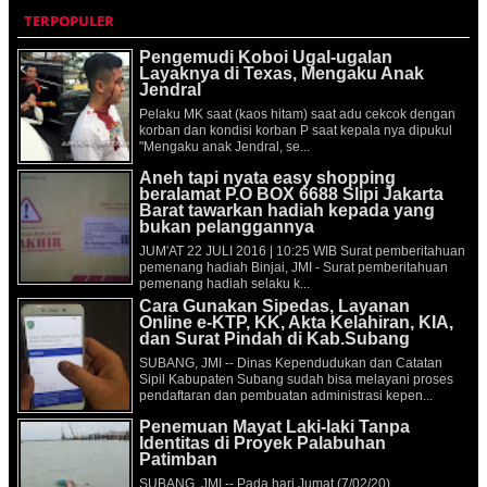
TERPOPULER
Pengemudi Koboi Ugal-ugalan
Layaknya di Texas, Mengaku Anak
Jendral
Pelaku MK saat (kaos hitam) saat adu cekcok dengan
korban dan kondisi korban P saat kepala nya dipukul
"Mengaku anak Jendral, se...
Aneh tapi nyata easy shopping
beralamat P.O BOX 6688 Slipi Jakarta
Barat tawarkan hadiah kepada yang
bukan pelanggannya
JUM'AT 22 JULI 2016 | 10:25 WIB Surat pemberitahuan
pemenang hadiah Binjai, JMI - Surat pemberitahuan
pemenang hadiah selaku k...
Cara Gunakan Sipedas, Layanan
Online e-KTP, KK, Akta Kelahiran, KIA,
dan Surat Pindah di Kab.Subang
SUBANG, JMI -- Dinas Kependudukan dan Catatan
Sipil Kabupaten Subang sudah bisa melayani proses
pendaftaran dan pembuatan administrasi kepen...
Penemuan Mayat Laki-laki Tanpa
Identitas di Proyek Palabuhan
Patimban
SUBANG, JMI -- Pada hari Jumat (7/02/20)