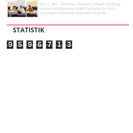
PALU, JMI – Gubernur Sulawesi Tengah (Sulteng)
Anwar Hafid bersama Wakil Gubernur dr. Reny
Lamadjido menerima kunjungan Duta Be...
STATISTIK
9
5
9
6
7
1
3