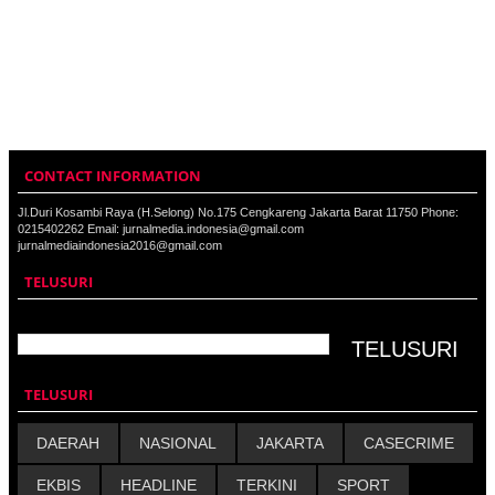
CONTACT INFORMATION
Jl.Duri Kosambi Raya (H.Selong) No.175 Cengkareng Jakarta Barat 11750 Phone:
0215402262 Email: jurnalmedia.indonesia@gmail.com
jurnalmediaindonesia2016@gmail.com
TELUSURI
TELUSURI
DAERAH
NASIONAL
JAKARTA
CASECRIME
EKBIS
HEADLINE
TERKINI
SPORT