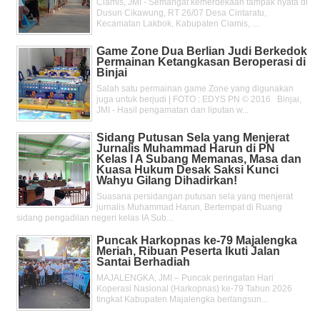
Ciamis, JMI - Semangat kemerdekaan tampak nyata di
Dusun Cikawung, RT 26/07 Desa Cintaratu,
Kecamatan Lakbok, Kabupaten Ciamis, ...
Game Zone Dua Berlian Judi Berkedok
Permainan Ketangkasan Beroperasi di
Binjai
Salah satu permainan game Zone yang digunakan
juga untuk berjudi | FOTO : EDYS PN © 2016 Binjai,
JMI - Hasil pengamatan dan liputan w...
Sidang Putusan Sela yang Menjerat
Jurnalis Muhammad Harun di PN
Kelas l A Subang Memanas, Masa dan
Kuasa Hukum Desak Saksi Kunci
Wahyu Gilang Dihadirkan!
Suasana persidangan putusan sela yang menjerat
jurnalis Muhammad Harun, Bertempat di Ruang
sidang pengadilan negeri kelas IA Sub...
Puncak Harkopnas ke-79 Majalengka
Meriah, Ribuan Peserta Ikuti Jalan
Santai Berhadiah
MAJALENGKA, JMI – Puncak peringatan Hari
Koperasi Nasional (Harkopnas) ke-79 Tahun 2026
tingkat Kabupaten Majalengka berlangsun...