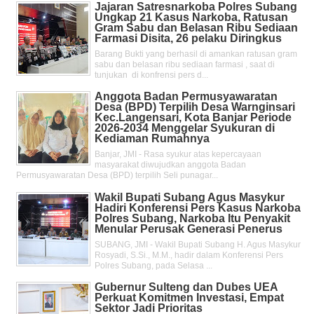
Jajaran Satresnarkoba Polres Subang
Ungkap 21 Kasus Narkoba, Ratusan
Gram Sabu dan Belasan Ribu Sediaan
Farmasi Disita, 26 pelaku Diringkus
Barang Bukti yang berhasil di amankan ratusan gram
sabu dan belasan ribu sediaan farmasi , saat di
tunjukan di konfrensi pers d...
Anggota Badan Permusyawaratan
Desa (BPD) Terpilih Desa Warnginsari
Kec.Langensari, Kota Banjar Periode
2026-2034 Menggelar Syukuran di
Kediaman Rumahnya
Banjar, JMI - Rasa syukur atas kepercayaan
masyarakat diwujudkan anggota Badan
Permusyawaratan Desa (BPD) terpilih Seli punagar...
Wakil Bupati Subang Agus Masykur
Hadiri Konferensi Pers Kasus Narkoba
Polres Subang, Narkoba Itu Penyakit
Menular Perusak Generasi Penerus
SUBANG, JMI - Wakil Bupati Subang H. Agus Masykur
Rosyadi, S.Si., M.M., hadir dalam Konferensi Pers
Polres Subang, pada Selasa ...
Gubernur Sulteng dan Dubes UEA
Perkuat Komitmen Investasi, Empat
Sektor Jadi Prioritas