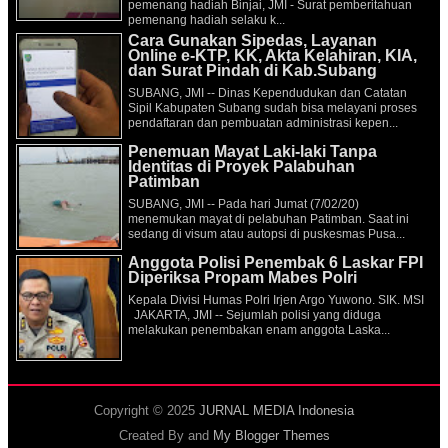
pemenang hadiah Binjai, JMI - Surat pemberitahuan
pemenang hadiah selaku k...
Cara Gunakan Sipedas, Layanan
Online e-KTP, KK, Akta Kelahiran, KIA,
dan Surat Pindah di Kab.Subang
SUBANG, JMI -- Dinas Kependudukan dan Catatan
Sipil Kabupaten Subang sudah bisa melayani proses
pendaftaran dan pembuatan administrasi kepen...
Penemuan Mayat Laki-laki Tanpa
Identitas di Proyek Palabuhan
Patimban
SUBANG, JMI -- Pada hari Jumat (7/02/20)
menemukan mayat di pelabuhan Patimban. Saat ini
sedang di visum atau autopsi di puskesmas Pusa...
Anggota Polisi Penembak 6 Laskar FPI
Diperiksa Propam Mabes Polri
Kepala Divisi Humas Polri Irjen Argo Yuwono. SIK. MSI
JAKARTA, JMI -- Sejumlah polisi yang diduga
melakukan penembakan enam anggota Laska...
Copyright © 2025
JURNAL MEDIA Indonesia
Created By
and
My Blogger Themes