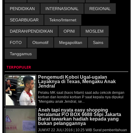
PENDIDIKAN
INTERNASIONAL
REGIONAL
SEGARBUGAR
Tekno/Internet
DAERAH/PENDIDIKAN
OPINI
MOSLEM
FOTO
Otomotif
Megapolitan
Sains
Tanggamus
TERPOPULER
Pengemudi Koboi Ugal-ugalan
Layaknya di Texas, Mengaku Anak
Jendral
Pelaku MK saat (kaos hitam) saat adu cekcok dengan
korban dan kondisi korban P saat kepala nya dipukul
"Mengaku anak Jendral, se...
Aneh tapi nyata easy shopping
beralamat P.O BOX 6688 Slipi Jakarta
Barat tawarkan hadiah kepada yang
bukan pelanggannya
JUM'AT 22 JULI 2016 | 10:25 WIB Surat pemberitahuan