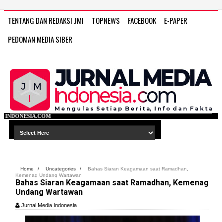
TENTANG DAN REDAKSI JMI
TOPNEWS
FACEBOOK
E-PAPER
PEDOMAN MEDIA SIBER
WWW.
Home
/
Uncategories
/
Bahas Siaran Keagamaan saat Ramadhan,
Kemenag Undang Wartawan
Bahas Siaran Keagamaan saat Ramadhan, Kemenag
Undang Wartawan
Jurnal Media Indonesia