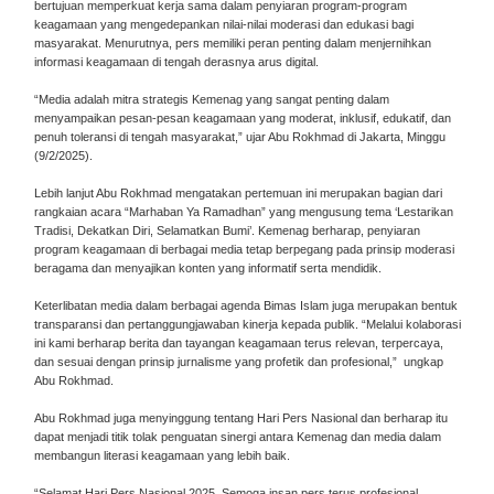
bertujuan memperkuat kerja sama dalam penyiaran program-program
keagamaan yang mengedepankan nilai-nilai moderasi dan edukasi bagi
masyarakat. Menurutnya, pers memiliki peran penting dalam menjernihkan
informasi keagamaan di tengah derasnya arus digital.
“Media adalah mitra strategis Kemenag yang sangat penting dalam
menyampaikan pesan-pesan keagamaan yang moderat, inklusif, edukatif, dan
penuh toleransi di tengah masyarakat,” ujar Abu Rokhmad di Jakarta, Minggu
(9/2/2025).
Lebih lanjut Abu Rokhmad mengatakan pertemuan ini merupakan bagian dari
rangkaian acara “Marhaban Ya Ramadhan” yang mengusung tema ‘Lestarikan
Tradisi, Dekatkan Diri, Selamatkan Bumi’. Kemenag berharap, penyiaran
program keagamaan di berbagai media tetap berpegang pada prinsip moderasi
beragama dan menyajikan konten yang informatif serta mendidik.
Keterlibatan media dalam berbagai agenda Bimas Islam juga merupakan bentuk
transparansi dan pertanggungjawaban kinerja kepada publik. “Melalui kolaborasi
ini kami berharap berita dan tayangan keagamaan terus relevan, terpercaya,
dan sesuai dengan prinsip jurnalisme yang profetik dan profesional,” ungkap
Abu Rokhmad.
Abu Rokhmad juga menyinggung tentang Hari Pers Nasional dan berharap itu
dapat menjadi titik tolak penguatan sinergi antara Kemenag dan media dalam
membangun literasi keagamaan yang lebih baik.
“Selamat Hari Pers Nasional 2025. Semoga insan pers terus profesional,