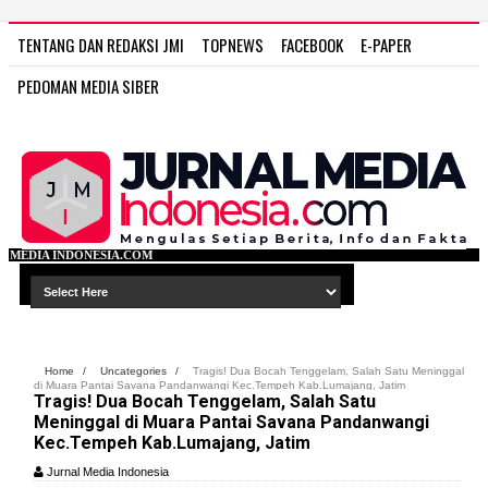
TENTANG DAN REDAKSI JMI
TOPNEWS
FACEBOOK
E-PAPER
PEDOMAN MEDIA SIBER
COM
Home
/
Uncategories
/
Tragis! Dua Bocah Tenggelam, Salah Satu Meninggal
di Muara Pantai Savana Pandanwangi Kec.Tempeh Kab.Lumajang, Jatim
Tragis! Dua Bocah Tenggelam, Salah Satu
Meninggal di Muara Pantai Savana Pandanwangi
Kec.Tempeh Kab.Lumajang, Jatim
Jurnal Media Indonesia