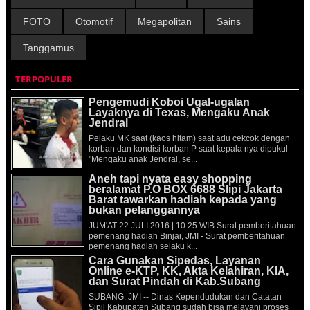
FOTO
Otomotif
Megapolitan
Sains
Tanggamus
TERPOPULER
Pengemudi Koboi Ugal-ugalan
Layaknya di Texas, Mengaku Anak
Jendral
Pelaku MK saat (kaos hitam) saat adu cekcok dengan
korban dan kondisi korban P saat kepala nya dipukul
"Mengaku anak Jendral, se...
Aneh tapi nyata easy shopping
beralamat P.O BOX 6688 Slipi Jakarta
Barat tawarkan hadiah kepada yang
bukan pelanggannya
JUM'AT 22 JULI 2016 | 10:25 WIB Surat pemberitahuan
pemenang hadiah Binjai, JMI - Surat pemberitahuan
pemenang hadiah selaku k...
Cara Gunakan Sipedas, Layanan
Online e-KTP, KK, Akta Kelahiran, KIA,
dan Surat Pindah di Kab.Subang
SUBANG, JMI -- Dinas Kependudukan dan Catatan
Sipil Kabupaten Subang sudah bisa melayani proses