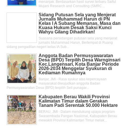
menanjak. Berdasarkan hasil survei terbaru Saiful
Mujani Research and Consulting (SMRC...
Sidang Putusan Sela yang Menjerat
Jurnalis Muhammad Harun di PN
Kelas l A Subang Memanas, Masa dan
Kuasa Hukum Desak Saksi Kunci
Wahyu Gilang Dihadirkan!
Suasana persidangan putusan sela yang menjerat
jurnalis Muhammad Harun, Bertempat di Ruang
sidang pengadilan negeri kelas IA Sub...
Anggota Badan Permusyawaratan
Desa (BPD) Terpilih Desa Warnginsari
Kec.Langensari, Kota Banjar Periode
2026-2034 Menggelar Syukuran di
Kediaman Rumahnya
Banjar, JMI - Rasa syukur atas kepercayaan
masyarakat diwujudkan anggota Badan
Permusyawaratan Desa (BPD) terpilih Seli punagar...
Kabupaten Berau Wakili Provinsi
Kalimatan Timur dalam Gerakan
Tanam Padi Serentak 50.000 Hektare
BERAU, JMI - Dalam mendukung upaya program
Swasembada Pangan Nasional, Kabupaten Berau
mewakili Provinsi Kalimantan Timur melak...