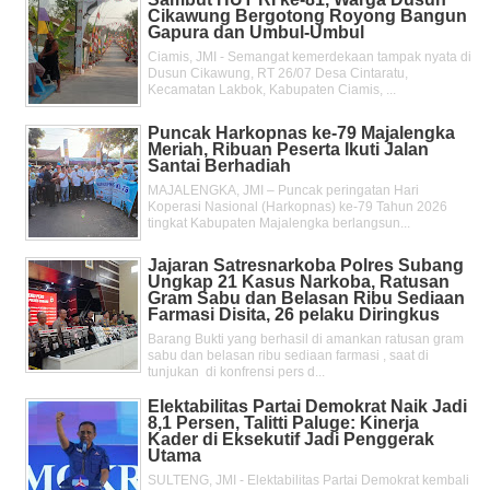
Cikawung Bergotong Royong Bangun
Gapura dan Umbul-Umbul
Ciamis, JMI - Semangat kemerdekaan tampak nyata di
Dusun Cikawung, RT 26/07 Desa Cintaratu,
Kecamatan Lakbok, Kabupaten Ciamis, ...
Puncak Harkopnas ke-79 Majalengka
Meriah, Ribuan Peserta Ikuti Jalan
Santai Berhadiah
MAJALENGKA, JMI – Puncak peringatan Hari
Koperasi Nasional (Harkopnas) ke-79 Tahun 2026
tingkat Kabupaten Majalengka berlangsun...
Jajaran Satresnarkoba Polres Subang
Ungkap 21 Kasus Narkoba, Ratusan
Gram Sabu dan Belasan Ribu Sediaan
Farmasi Disita, 26 pelaku Diringkus
Barang Bukti yang berhasil di amankan ratusan gram
sabu dan belasan ribu sediaan farmasi , saat di
tunjukan di konfrensi pers d...
Elektabilitas Partai Demokrat Naik Jadi
8,1 Persen, Talitti Paluge: Kinerja
Kader di Eksekutif Jadi Penggerak
Utama
SULTENG, JMI - Elektabilitas Partai Demokrat kembali