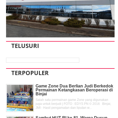
TELUSURI
TERPOPULER
Game Zone Dua Berlian Judi Berkedok
Permainan Ketangkasan Beroperasi di
Binjai
Salah satu permainan game Zone yang digunakan
juga untuk berjudi | FOTO : EDYS PN © 2016 Binjai,
JMI - Hasil pengamatan dan liputan w...
Sambut HUT RI ke-81, Warga Dusun