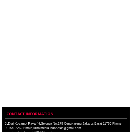
CONTACT INFORMATION
Jl.Duri Kosambi Raya (H.Selong) No.175 Cengkareng Jakarta Barat 11750 Phone:
0215402262 Email: jurnalmedia.indonesia@gmail.com