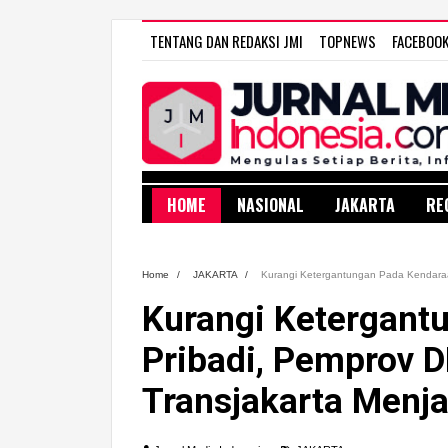
TENTANG DAN REDAKSI JMI
TOPNEWS
FACEBOO
HOME
NASIONAL
JAKARTA
RE
Home
/
JAKARTA
/
Kurangi Ketergantungan Pada Kendaraa
Kurangi Ketergant
Pribadi, Pemprov D
Transjakarta Menj