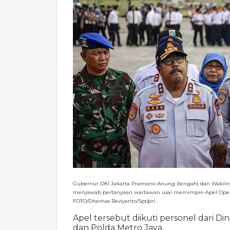
Gubernur DKI Jakarta Pramono Anung (tengah) dan Wakilnya
menjawab pertanyaan wartawan usai memimpin Apel Operasi 
FOTO/Dhemas Reviyanto/Spt/pri.
Apel tersebut diikuti personel dari D
dan Polda Metro Jaya.