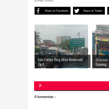
sumber: antara
Share on Facebook
Share on Twitter
Lalu Lintas Yang Akan Memasuki
Citarasa
Up P...
Gepeng...
0 komentar :