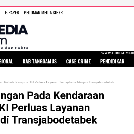
K
E-PAPER
PEDOMAN MEDIA SIBER
WWW.JURNAL MEDIA INDONESIA.C
GIONAL
KAB TANGGAMUS
CASE CRIME
PENDIDIKAN
n Pribadi, Pemprov DKI Perluas Layanan Transjakarta Menjadi Transjabodetabek
ungan Pada Kendaraan
KI Perluas Layanan
adi Transjabodetabek