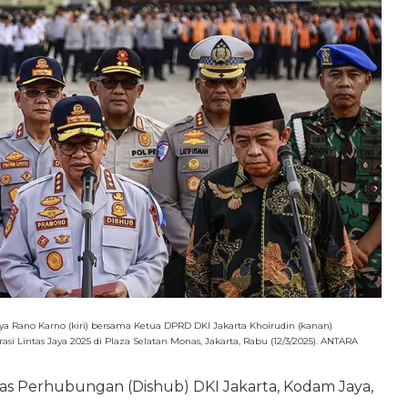
 Rano Karno (kiri) bersama Ketua DPRD DKI Jakarta Khoirudin (kanan)
Lintas Jaya 2025 di Plaza Selatan Monas, Jakarta, Rabu (12/3/2025). ANTARA
inas Perhubungan (Dishub) DKI Jakarta, Kodam Jaya,