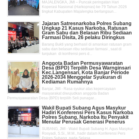
MAJALENGKA, JMI – Puncak peringatan Hari
Koperasi Nasional (Harkopnas) ke-79 Tahun 2026
tingkat Kabupaten Majalengka berlangsun...
Jajaran Satresnarkoba Polres Subang
Ungkap 21 Kasus Narkoba, Ratusan
Gram Sabu dan Belasan Ribu Sediaan
Farmasi Disita, 26 pelaku Diringkus
Barang Bukti yang berhasil di amankan ratusan gram
sabu dan belasan ribu sediaan farmasi , saat di
tunjukan di konfrensi pers d...
Anggota Badan Permusyawaratan
Desa (BPD) Terpilih Desa Warnginsari
Kec.Langensari, Kota Banjar Periode
2026-2034 Menggelar Syukuran di
Kediaman Rumahnya
Banjar, JMI - Rasa syukur atas kepercayaan
masyarakat diwujudkan anggota Badan
Permusyawaratan Desa (BPD) terpilih Seli punagar...
Wakil Bupati Subang Agus Masykur
Hadiri Konferensi Pers Kasus Narkoba
Polres Subang, Narkoba Itu Penyakit
Menular Perusak Generasi Penerus
SUBANG, JMI - Wakil Bupati Subang H. Agus Masykur
Rosyadi, S.Si., M.M., hadir dalam Konferensi Pers
Polres Subang, pada Selasa ...