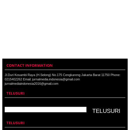
CONTACT INFORMATION
Jl.Duri Kosambi Raya (H.Selong) No.175 Cengkareng Jakarta Barat 11750 Phone:
0215402262 Email: jurnalmedia.indonesia@gmail.com
jurnalmediaindonesia2016@gmail.com
TELUSURI
TELUSURI