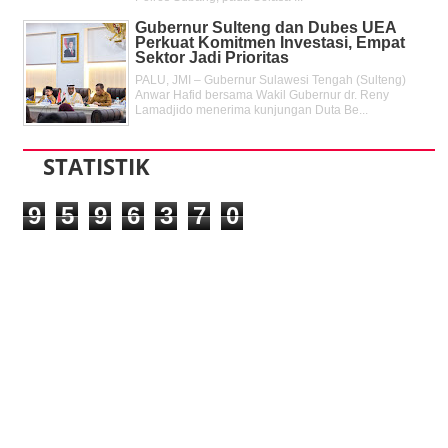
Gubernur Sulteng dan Dubes UEA
Perkuat Komitmen Investasi, Empat
Sektor Jadi Prioritas
PALU, JMI – Gubernur Sulawesi Tengah (Sulteng)
Anwar Hafid bersama Wakil Gubernur dr. Reny
Lamadjido menerima kunjungan Duta Be...
STATISTIK
9
5
9
6
3
7
0