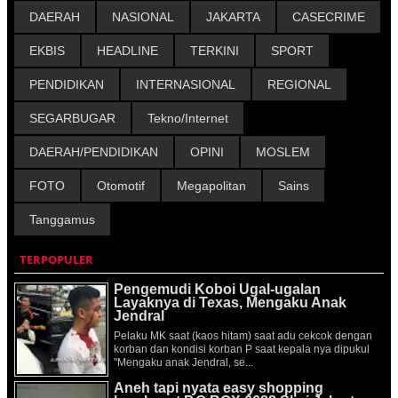
DAERAH
NASIONAL
JAKARTA
CASECRIME
EKBIS
HEADLINE
TERKINI
SPORT
PENDIDIKAN
INTERNASIONAL
REGIONAL
SEGARBUGAR
Tekno/Internet
DAERAH/PENDIDIKAN
OPINI
MOSLEM
FOTO
Otomotif
Megapolitan
Sains
Tanggamus
TERPOPULER
Pengemudi Koboi Ugal-ugalan
Layaknya di Texas, Mengaku Anak
Jendral
Pelaku MK saat (kaos hitam) saat adu cekcok dengan
korban dan kondisi korban P saat kepala nya dipukul
"Mengaku anak Jendral, se...
Aneh tapi nyata easy shopping