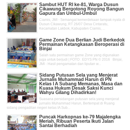
Sambut HUT RI ke-81, Warga Dusun
Cikawung Bergotong Royong Bangun
Gapura dan Umbul-Umbul
Ciamis, JMI - Semangat kemerdekaan tampak nyata di
Dusun Cikawung, RT 26/07 Desa Cintaratu,
Kecamatan Lakbok, Kabupaten Ciamis, ...
Game Zone Dua Berlian Judi Berkedok
Permainan Ketangkasan Beroperasi di
Binjai
Salah satu permainan game Zone yang digunakan
juga untuk berjudi | FOTO : EDYS PN © 2016 Binjai,
JMI - Hasil pengamatan dan liputan w...
Sidang Putusan Sela yang Menjerat
Jurnalis Muhammad Harun di PN
Kelas l A Subang Memanas, Masa dan
Kuasa Hukum Desak Saksi Kunci
Wahyu Gilang Dihadirkan!
Suasana persidangan putusan sela yang menjerat
jurnalis Muhammad Harun, Bertempat di Ruang
sidang pengadilan negeri kelas IA Sub...
Puncak Harkopnas ke-79 Majalengka
Meriah, Ribuan Peserta Ikuti Jalan
Santai Berhadiah