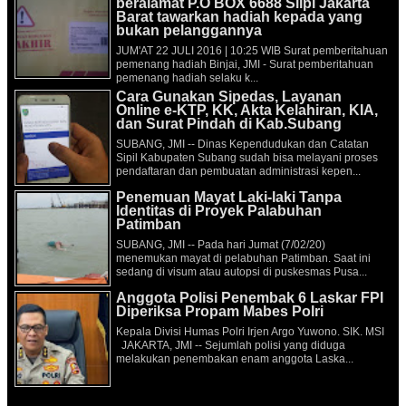
beralamat P.O BOX 6688 Slipi Jakarta
Barat tawarkan hadiah kepada yang
bukan pelanggannya
JUM'AT 22 JULI 2016 | 10:25 WIB Surat pemberitahuan
pemenang hadiah Binjai, JMI - Surat pemberitahuan
pemenang hadiah selaku k...
Cara Gunakan Sipedas, Layanan
Online e-KTP, KK, Akta Kelahiran, KIA,
dan Surat Pindah di Kab.Subang
SUBANG, JMI -- Dinas Kependudukan dan Catatan
Sipil Kabupaten Subang sudah bisa melayani proses
pendaftaran dan pembuatan administrasi kepen...
Penemuan Mayat Laki-laki Tanpa
Identitas di Proyek Palabuhan
Patimban
SUBANG, JMI -- Pada hari Jumat (7/02/20)
menemukan mayat di pelabuhan Patimban. Saat ini
sedang di visum atau autopsi di puskesmas Pusa...
Anggota Polisi Penembak 6 Laskar FPI
Diperiksa Propam Mabes Polri
Kepala Divisi Humas Polri Irjen Argo Yuwono. SIK. MSI
JAKARTA, JMI -- Sejumlah polisi yang diduga
melakukan penembakan enam anggota Laska...