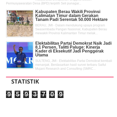
Permusyawaratan Desa (BPD) terpilih Seli punagar...
Kabupaten Berau Wakili Provinsi
Kalimatan Timur dalam Gerakan
Tanam Padi Serentak 50.000 Hektare
BERAU, JMI - Dalam mendukung upaya program
Swasembada Pangan Nasional, Kabupaten Berau
mewakili Provinsi Kalimantan Timur melak...
Elektabilitas Partai Demokrat Naik Jadi
8,1 Persen, Talitti Paluge: Kinerja
Kader di Eksekutif Jadi Penggerak
Utama
SULTENG, JMI - Elektabilitas Partai Demokrat kembali
menanjak. Berdasarkan hasil survei terbaru Saiful
Mujani Research and Consulting (SMRC...
STATISTIK
9
5
9
3
7
0
9