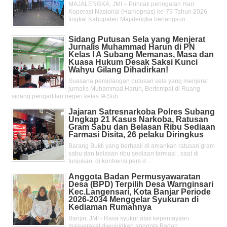
MAJALENGKA, JMI – Puncak peringatan Hari
Koperasi Nasional (Harkopnas) ke-79 Tahun 2026
tingkat Kabupaten Majalengka berlangsun...
Sidang Putusan Sela yang Menjerat
Jurnalis Muhammad Harun di PN
Kelas l A Subang Memanas, Masa dan
Kuasa Hukum Desak Saksi Kunci
Wahyu Gilang Dihadirkan!
Suasana persidangan putusan sela yang menjerat
jurnalis Muhammad Harun, Bertempat di Ruang
sidang pengadilan negeri kelas IA Sub...
Jajaran Satresnarkoba Polres Subang
Ungkap 21 Kasus Narkoba, Ratusan
Gram Sabu dan Belasan Ribu Sediaan
Farmasi Disita, 26 pelaku Diringkus
Barang Bukti yang berhasil di amankan ratusan gram
sabu dan belasan ribu sediaan farmasi , saat di
tunjukan di konfrensi pers d...
Anggota Badan Permusyawaratan
Desa (BPD) Terpilih Desa Warnginsari
Kec.Langensari, Kota Banjar Periode
2026-2034 Menggelar Syukuran di
Kediaman Rumahnya
Banjar, JMI - Rasa syukur atas kepercayaan
masyarakat diwujudkan anggota Badan