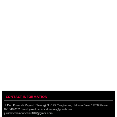
CONTACT INFORMATION
Jl.Duri Kosambi Raya (H.Selong) No.175 Cengkareng Jakarta Barat 11750 Phone:
0215402262 Email: jurnalmedia.indonesia@gmail.com
jurnalmediaindonesia2016@gmail.com