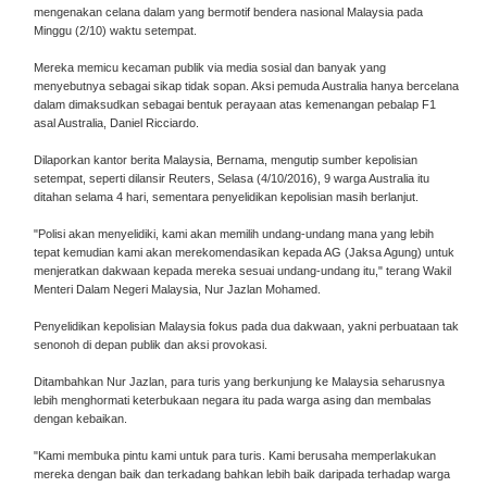
mengenakan celana dalam yang bermotif bendera nasional Malaysia pada
Minggu (2/10) waktu setempat.
Mereka memicu kecaman publik via media sosial dan banyak yang
menyebutnya sebagai sikap tidak sopan. Aksi pemuda Australia hanya bercelana
dalam dimaksudkan sebagai bentuk perayaan atas kemenangan pebalap F1
asal Australia, Daniel Ricciardo.
Dilaporkan kantor berita Malaysia, Bernama, mengutip sumber kepolisian
setempat, seperti dilansir Reuters, Selasa (4/10/2016), 9 warga Australia itu
ditahan selama 4 hari, sementara penyelidikan kepolisian masih berlanjut.
"Polisi akan menyelidiki, kami akan memilih undang-undang mana yang lebih
tepat kemudian kami akan merekomendasikan kepada AG (Jaksa Agung) untuk
menjeratkan dakwaan kepada mereka sesuai undang-undang itu," terang Wakil
Menteri Dalam Negeri Malaysia, Nur Jazlan Mohamed.
Penyelidikan kepolisian Malaysia fokus pada dua dakwaan, yakni perbuataan tak
senonoh di depan publik dan aksi provokasi.
Ditambahkan Nur Jazlan, para turis yang berkunjung ke Malaysia seharusnya
lebih menghormati keterbukaan negara itu pada warga asing dan membalas
dengan kebaikan.
"Kami membuka pintu kami untuk para turis. Kami berusaha memperlakukan
mereka dengan baik dan terkadang bahkan lebih baik daripada terhadap warga