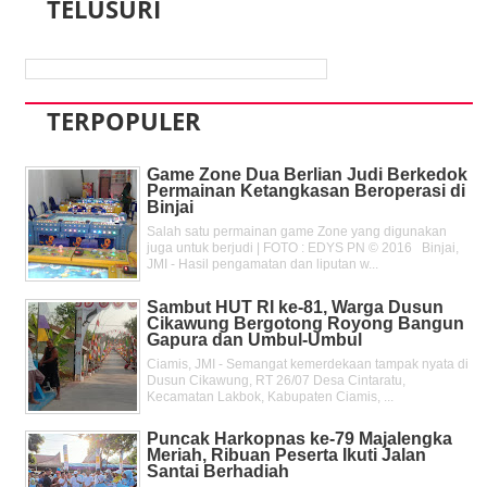
TELUSURI
TERPOPULER
Game Zone Dua Berlian Judi Berkedok
Permainan Ketangkasan Beroperasi di
Binjai
Salah satu permainan game Zone yang digunakan
juga untuk berjudi | FOTO : EDYS PN © 2016 Binjai,
JMI - Hasil pengamatan dan liputan w...
Sambut HUT RI ke-81, Warga Dusun
Cikawung Bergotong Royong Bangun
Gapura dan Umbul-Umbul
Ciamis, JMI - Semangat kemerdekaan tampak nyata di
Dusun Cikawung, RT 26/07 Desa Cintaratu,
Kecamatan Lakbok, Kabupaten Ciamis, ...
Puncak Harkopnas ke-79 Majalengka
Meriah, Ribuan Peserta Ikuti Jalan
Santai Berhadiah