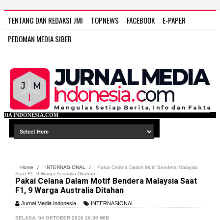
TENTANG DAN REDAKSI JMI
TOPNEWS
FACEBOOK
E-PAPER
PEDOMAN MEDIA SIBER
WWW
Home
/
INTERNASIONAL
/
Pakai Celana Dalam Motif Bendera Malaysia
Saat F1, 9 Warga Australia Ditahan
Pakai Celana Dalam Motif Bendera Malaysia Saat
F1, 9 Warga Australia Ditahan
Jurnal Media Indonesia
INTERNASIONAL
SELASA, 04 OKTOBER 2016 16:30 WIB