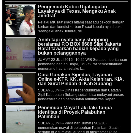
Pengemudi Koboi Ugal-ugalan
Layaknya di Texas, Mengaku Anak
Jendral
Pelaku MK saat (kaos hitam) saat adu cekcok dengan
korban dan kondisi korban P saat kepala nya dipukul
"Mengaku anak Jendral, se...
Aneh tapi nyata easy shopping
beralamat P.O BOX 6688 Slipi Jakarta
Barat tawarkan hadiah kepada yang
bukan pelanggannya
JUM'AT 22 JULI 2016 | 10:25 WIB Surat pemberitahuan
pemenang hadiah Binjai, JMI - Surat pemberitahuan
pemenang hadiah selaku k...
Cara Gunakan Sipedas, Layanan
Online e-KTP, KK, Akta Kelahiran, KIA,
dan Surat Pindah di Kab.Subang
SUBANG, JMI -- Dinas Kependudukan dan Catatan
Sipil Kabupaten Subang sudah bisa melayani proses
pendaftaran dan pembuatan administrasi kepen...
Penemuan Mayat Laki-laki Tanpa
Identitas di Proyek Palabuhan
Patimban
SUBANG, JMI -- Pada hari Jumat (7/02/20)
menemukan mayat di pelabuhan Patimban. Saat ini
sedang di visum atau autopsi di puskesmas Pusa...