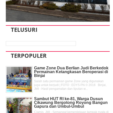
TELUSURI
TERPOPULER
Game Zone Dua Berlian Judi Berkedok
Permainan Ketangkasan Beroperasi di
Binjai
Salah satu permainan game Zone yang digunakan
juga untuk berjudi | FOTO : EDYS PN © 2016 Binjai,
JMI - Hasil pengamatan dan liputan w...
Sambut HUT RI ke-81, Warga Dusun
Cikawung Bergotong Royong Bangun
Gapura dan Umbul-Umbul
Ciamis, JMI - Semangat kemerdekaan tampak nyata di