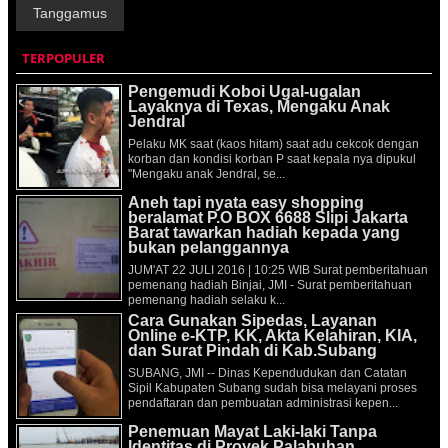
Tanggamus
TERPOPULER
Pengemudi Koboi Ugal-ugalan
Layaknya di Texas, Mengaku Anak
Jendral
Pelaku MK saat (kaos hitam) saat adu cekcok dengan
korban dan kondisi korban P saat kepala nya dipukul
"Mengaku anak Jendral, se...
Aneh tapi nyata easy shopping
beralamat P.O BOX 6688 Slipi Jakarta
Barat tawarkan hadiah kepada yang
bukan pelanggannya
JUM'AT 22 JULI 2016 | 10:25 WIB Surat pemberitahuan
pemenang hadiah Binjai, JMI - Surat pemberitahuan
pemenang hadiah selaku k...
Cara Gunakan Sipedas, Layanan
Online e-KTP, KK, Akta Kelahiran, KIA,
dan Surat Pindah di Kab.Subang
SUBANG, JMI -- Dinas Kependudukan dan Catatan
Sipil Kabupaten Subang sudah bisa melayani proses
pendaftaran dan pembuatan administrasi kepen...
Penemuan Mayat Laki-laki Tanpa
Identitas di Proyek Palabuhan