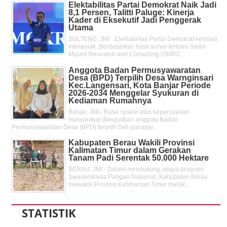
Elektabilitas Partai Demokrat Naik Jadi
8,1 Persen, Talitti Paluge: Kinerja
Kader di Eksekutif Jadi Penggerak
Utama
SULTENG, JMI - Elektabilitas Partai Demokrat kembali
menanjak. Berdasarkan hasil survei terbaru Saiful
Mujani Research and Consulting (SMRC...
Anggota Badan Permusyawaratan
Desa (BPD) Terpilih Desa Warnginsari
Kec.Langensari, Kota Banjar Periode
2026-2034 Menggelar Syukuran di
Kediaman Rumahnya
Banjar, JMI - Rasa syukur atas kepercayaan
masyarakat diwujudkan anggota Badan
Permusyawaratan Desa (BPD) terpilih Seli punagar...
Kabupaten Berau Wakili Provinsi
Kalimatan Timur dalam Gerakan
Tanam Padi Serentak 50.000 Hektare
BERAU, JMI - Dalam mendukung upaya program
Swasembada Pangan Nasional, Kabupaten Berau
mewakili Provinsi Kalimantan Timur melak...
STATISTIK