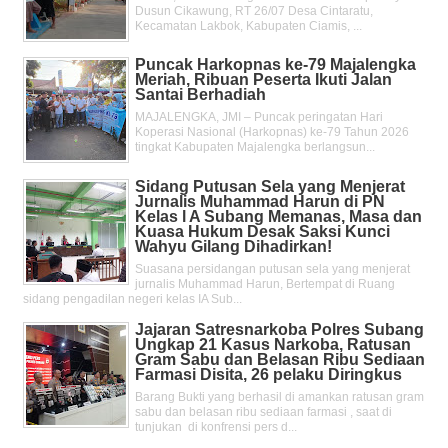
Dusun Cikawung, RT 26/07 Desa Cintaratu,
Kecamatan Lakbok, Kabupaten Ciamis, ...
Puncak Harkopnas ke-79 Majalengka
Meriah, Ribuan Peserta Ikuti Jalan
Santai Berhadiah
MAJALENGKA, JMI – Puncak peringatan Hari
Koperasi Nasional (Harkopnas) ke-79 Tahun 2026
tingkat Kabupaten Majalengka berlangsun...
Sidang Putusan Sela yang Menjerat
Jurnalis Muhammad Harun di PN
Kelas l A Subang Memanas, Masa dan
Kuasa Hukum Desak Saksi Kunci
Wahyu Gilang Dihadirkan!
Suasana persidangan putusan sela yang menjerat
jurnalis Muhammad Harun, Bertempat di Ruang
sidang pengadilan negeri kelas IA Sub...
Jajaran Satresnarkoba Polres Subang
Ungkap 21 Kasus Narkoba, Ratusan
Gram Sabu dan Belasan Ribu Sediaan
Farmasi Disita, 26 pelaku Diringkus
Barang Bukti yang berhasil di amankan ratusan gram
sabu dan belasan ribu sediaan farmasi , saat di
tunjukan di konfrensi pers d...