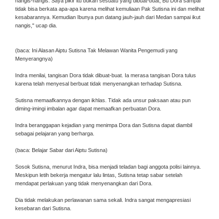
nangis-nangis. Saya pikir itu bukan sesuatu yang dibuat-buat, Bu Dora sampai
tidak bisa berkata apa-apa karena melihat kemuliaan Pak Sutisna ini dan melihat
kesabarannya. Kemudian Ibunya pun datang jauh-jauh dari Medan sampai ikut
nangis," ucap dia.
(baca: Ini Alasan Aiptu Sutisna Tak Melawan Wanita Pengemudi yang
Menyerangnya)
Indra menilai, tangisan Dora tidak dibuat-buat. Ia merasa tangisan Dora tulus
karena telah menyesal berbuat tidak menyenangkan terhadap Sutisna.
Sutisna memaafkannya dengan ikhlas. Tidak ada unsur paksaan atau pun
diming-imingi imbalan agar dapat memaafkan perbuatan Dora.
Indra beranggapan kejadian yang menimpa Dora dan Sutisna dapat diambil
sebagai pelajaran yang berharga.
(baca: Belajar Sabar dari Aiptu Sutisna)
Sosok Sutisna, menurut Indra, bisa menjadi teladan bagi anggota polisi lainnya.
Meskipun letih bekerja mengatur lalu lintas, Sutisna tetap sabar setelah
mendapat perlakuan yang tidak menyenangkan dari Dora.
Dia tidak melakukan perlawanan sama sekali. Indra sangat mengapresiasi
kesebaran dari Sutisna.