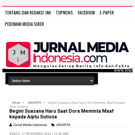
TENTANG DAN REDAKSI JMI
TOPNEWS
FACEBOOK
E-PAPER
PEDOMAN MEDIA SIBER
WWW.JURNAL MEDIA INDONESIA.C
Home
/
JAKARTA
/
Begini Suasana Haru Saat Dora Meminta Maaf kepada
Aiptu Sutisna
Begini Suasana Haru Saat Dora Meminta Maaf
kepada Aiptu Sutisna
Jurnal Media Indonesia
JAKARTA
SABTU, 17 DESEMBER 2016 | 11:
40
WIB