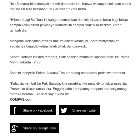
"Ini (Sutisna) bisa menjadi contoh dan tauladan, bahwa walaupun letih dan capek
tapi masih bisa bersabar. Ini luar biasa," kata Indra.
"Hikmah bagi Bu Dora ini sangat memalukan dan ini pelajaran berat bagi beliau
sampai kalau dilihat psikisnya kemarin itu sampai tidak bisa berkata-kata,"
tambah dia.
Mengenai kelanjutan proses hukum dalam kasus ini, Indra menyerahkan
segalanya kepada kedua belah pihak dan penyidik.
Sebab, setelah insiden tersebut, Sutisna telah membuat laporan polisi ke Polres
Metro Jakarta Timur.
Saat ini, penyidik Polres Jakarta Timur sedang mendalami peristiwa tersebut.
"Kalau itu kembali ke Pak Sutisna, kita serahkan ke penyidik untuk proses itu.
Proses itu di luar ranah kita. Enggak tahu kedepannya seperti apa tergantung
mereka berdua. Kita lihat saja," kata dia.
KOMPAS.com
Share on Facebook
Share on Twitter
Share on Google Plus