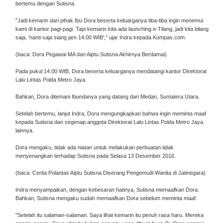
bertemu dengan Sutisna.
"Jadi kemarin dari pihak Ibu Dora beserta keluarganya tiba-tiba ingin menemui
kami di kantor pagi-pagi. Tapi kemarin kita ada launching e-Tilang, jadi kita bilang
saja, 'nanti saja siang jam 14.00 WIB'," ujar Indra kepada Kompas.com.
(baca: Dora Pegawai MA dan Aiptu Sutisna Akhirnya Berdamai)
Pada pukul 14.00 WIB, Dora beserta keluarganya mendatangi kantor Direktorat
Lalu Lintas Polda Metro Jaya.
Bahkan, Dora ditemani Ibundanya yang datang dari Medan, Sumatera Utara.
Setelah bertemu, lanjut Indra, Dora mengungkapkan bahwa ingin meminta maaf
kepada Sutisna dan segenap anggota Direktorat Lalu Lintas Polda Metro Jaya
lainnya.
Dora mengaku, tidak ada niatan untuk melakukan perbuatan tidak
menyenangkan terhadap Sutisna pada Selasa 13 Desember 2016.
(baca: Cerita Polantas Aiptu Sutisna Diserang Pengemudi Wanita di Jatinegara)
Indra menyampaikan, dengan kebesaran hatinya, Sutisna memaafkan Dora.
Bahkan, Sutisna mengaku sudah memaafkan Dora sebelum meminta maaf.
"Setelah itu salaman-salaman. Saya lihat kemarin itu penuh rasa haru. Mereka