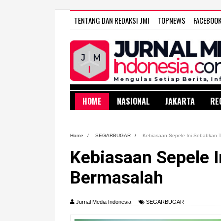
TENTANG DAN REDAKSI JMI
TOPNEWS
FACEBOO
HOME
NASIONAL
JAKARTA
RE
Home
/
SEGARBUGAR
/
Kebiasaan Sepele Ini Sebabkan T
Kebiasaan Sepele I
Bermasalah
Jurnal Media Indonesia
SEGARBUGAR