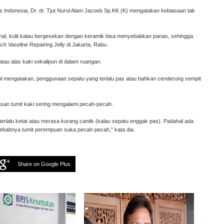
tas Indonesia, Dr. dr. Tjut Nurul Alam Jacoeb Sp.KK (K) mengatakan kebiasaan tak
hal, kulit kalau bergesekan dengan keramik bisa menyebabkan panas, sehingga
h Vaseline Repairing Jelly di Jakarta, Rabu.
au alas kaki sekalipun di dalam ruangan.
ul mengatakan, penggunaan sepatu yang terlalu pas atau bahkan cenderung sempit
alasan tumit kaki sering mengalami pecah-pecah.
rlalu ketat atau merasa kurang cantik (kalau sepatu enggak pas). Padahal ada
 sebabnya tumit perempuan suka pecah-pecah," kata dia.
Share on Google Plus