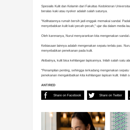
Spesialis Kulit dan Kelamin dari Fakultas Kedokteran Universi
beralas kaki atau nyeker adalah salah satunya.
"Kelihatannya rumah bersih jadi enggak memakai sandal. Pada
menyebabkan kulit kaki pecah-pecah," ujar dia dalam media lauc
Oleh karenanya, Nurul menyarankan kita mengenakan sandal at
Kebiasaan lainnya adalah mengenakan sepatu terlalu pas. Nur
menyebabkan penekanan pada kulit.
Akibatnya, kulit bisa kehilangan lapisannya. Inilah salah satu 
"Penampilan penting, sehingga terkadang mengenakan sepatu te
penekanan mengakibatkan kita kehilangan lapisan kulit. Inilah
ANT/RED
Share on Facebook
Share on Twitter