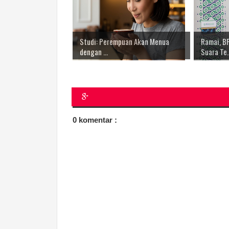
Studi: Perempuan Akan Menua
Ramai, B
dengan ...
Suara Te..
0 komentar :