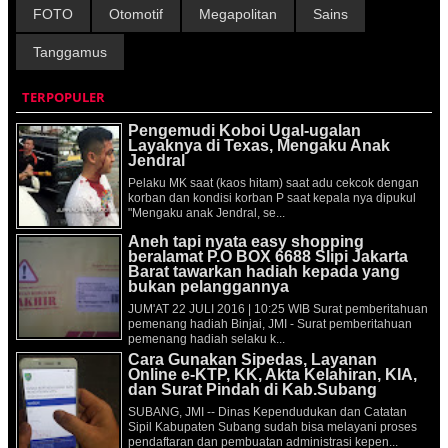
FOTO
Otomotif
Megapolitan
Sains
Tanggamus
TERPOPULER
Pengemudi Koboi Ugal-ugalan
Layaknya di Texas, Mengaku Anak
Jendral
Pelaku MK saat (kaos hitam) saat adu cekcok dengan
korban dan kondisi korban P saat kepala nya dipukul
"Mengaku anak Jendral, se...
Aneh tapi nyata easy shopping
beralamat P.O BOX 6688 Slipi Jakarta
Barat tawarkan hadiah kepada yang
bukan pelanggannya
JUM'AT 22 JULI 2016 | 10:25 WIB Surat pemberitahuan
pemenang hadiah Binjai, JMI - Surat pemberitahuan
pemenang hadiah selaku k...
Cara Gunakan Sipedas, Layanan
Online e-KTP, KK, Akta Kelahiran, KIA,
dan Surat Pindah di Kab.Subang
SUBANG, JMI -- Dinas Kependudukan dan Catatan
Sipil Kabupaten Subang sudah bisa melayani proses
pendaftaran dan pembuatan administrasi kepen...