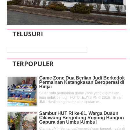
TELUSURI
TERPOPULER
Game Zone Dua Berlian Judi Berkedok
Permainan Ketangkasan Beroperasi di
Binjai
Salah satu permainan game Zone yang digunakan
juga untuk berjudi | FOTO : EDYS PN © 2016 Binjai,
JMI - Hasil pengamatan dan liputan w...
Sambut HUT RI ke-81, Warga Dusun
Cikawung Bergotong Royong Bangun
Gapura dan Umbul-Umbul
Ciamis, JMI - Semangat kemerdekaan tampak nyata di