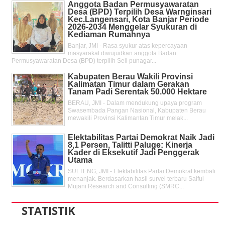
Anggota Badan Permusyawaratan
Desa (BPD) Terpilih Desa Warnginsari
Kec.Langensari, Kota Banjar Periode
2026-2034 Menggelar Syukuran di
Kediaman Rumahnya
Banjar, JMI - Rasa syukur atas kepercayaan
masyarakat diwujudkan anggota Badan
Permusyawaratan Desa (BPD) terpilih Seli punagar...
Kabupaten Berau Wakili Provinsi
Kalimatan Timur dalam Gerakan
Tanam Padi Serentak 50.000 Hektare
BERAU, JMI - Dalam mendukung upaya program
Swasembada Pangan Nasional, Kabupaten Berau
mewakili Provinsi Kalimantan Timur melak...
Elektabilitas Partai Demokrat Naik Jadi
8,1 Persen, Talitti Paluge: Kinerja
Kader di Eksekutif Jadi Penggerak
Utama
SULTENG, JMI - Elektabilitas Partai Demokrat kembali
menanjak. Berdasarkan hasil survei terbaru Saiful
Mujani Research and Consulting (SMRC...
STATISTIK