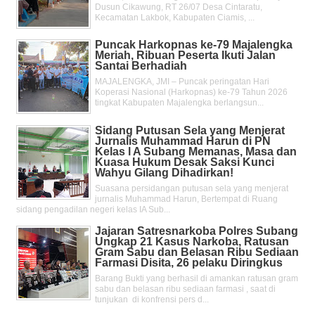
Dusun Cikawung, RT 26/07 Desa Cintaratu,
Kecamatan Lakbok, Kabupaten Ciamis, ...
Puncak Harkopnas ke-79 Majalengka
Meriah, Ribuan Peserta Ikuti Jalan
Santai Berhadiah
MAJALENGKA, JMI – Puncak peringatan Hari
Koperasi Nasional (Harkopnas) ke-79 Tahun 2026
tingkat Kabupaten Majalengka berlangsun...
Sidang Putusan Sela yang Menjerat
Jurnalis Muhammad Harun di PN
Kelas l A Subang Memanas, Masa dan
Kuasa Hukum Desak Saksi Kunci
Wahyu Gilang Dihadirkan!
Suasana persidangan putusan sela yang menjerat
jurnalis Muhammad Harun, Bertempat di Ruang
sidang pengadilan negeri kelas IA Sub...
Jajaran Satresnarkoba Polres Subang
Ungkap 21 Kasus Narkoba, Ratusan
Gram Sabu dan Belasan Ribu Sediaan
Farmasi Disita, 26 pelaku Diringkus
Barang Bukti yang berhasil di amankan ratusan gram
sabu dan belasan ribu sediaan farmasi , saat di
tunjukan di konfrensi pers d...