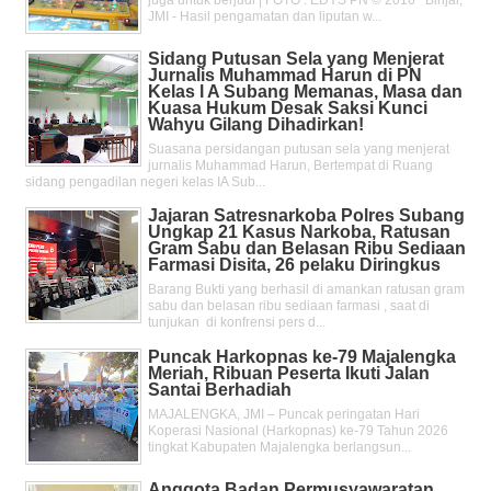
JMI - Hasil pengamatan dan liputan w...
Sidang Putusan Sela yang Menjerat
Jurnalis Muhammad Harun di PN
Kelas l A Subang Memanas, Masa dan
Kuasa Hukum Desak Saksi Kunci
Wahyu Gilang Dihadirkan!
Suasana persidangan putusan sela yang menjerat
jurnalis Muhammad Harun, Bertempat di Ruang
sidang pengadilan negeri kelas IA Sub...
Jajaran Satresnarkoba Polres Subang
Ungkap 21 Kasus Narkoba, Ratusan
Gram Sabu dan Belasan Ribu Sediaan
Farmasi Disita, 26 pelaku Diringkus
Barang Bukti yang berhasil di amankan ratusan gram
sabu dan belasan ribu sediaan farmasi , saat di
tunjukan di konfrensi pers d...
Puncak Harkopnas ke-79 Majalengka
Meriah, Ribuan Peserta Ikuti Jalan
Santai Berhadiah
MAJALENGKA, JMI – Puncak peringatan Hari
Koperasi Nasional (Harkopnas) ke-79 Tahun 2026
tingkat Kabupaten Majalengka berlangsun...
Anggota Badan Permusyawaratan