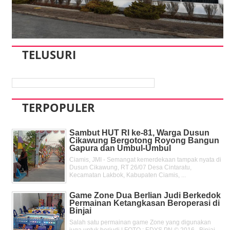
TELUSURI
TERPOPULER
Sambut HUT RI ke-81, Warga Dusun
Cikawung Bergotong Royong Bangun
Gapura dan Umbul-Umbul
Ciamis, JMI - Semangat kemerdekaan tampak nyata di
Dusun Cikawung, RT 26/07 Desa Cintaratu,
Kecamatan Lakbok, Kabupaten Ciamis, ...
Game Zone Dua Berlian Judi Berkedok
Permainan Ketangkasan Beroperasi di
Binjai
Salah satu permainan game Zone yang digunakan
juga untuk berjudi | FOTO : EDYS PN © 2016 Binjai,