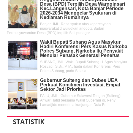
Desa (BPD) Terpilih Desa Warnginsari
Kec.Langensari, Kota Banjar Periode
2026-2034 Menggelar Syukuran di
Kediaman Rumahnya
Banjar, JMI - Rasa syukur atas kepercayaan
masyarakat diwujudkan anggota Badan
Permusyawaratan Desa (BPD) terpilih Seli punagar...
Wakil Bupati Subang Agus Masykur
Hadiri Konferensi Pers Kasus Narkoba
Polres Subang, Narkoba Itu Penyakit
Menular Perusak Generasi Penerus
SUBANG, JMI - Wakil Bupati Subang H. Agus Masykur
Rosyadi, S.Si., M.M., hadir dalam Konferensi Pers
Polres Subang, pada Selasa ...
Gubernur Sulteng dan Dubes UEA
Perkuat Komitmen Investasi, Empat
Sektor Jadi Prioritas
PALU, JMI – Gubernur Sulawesi Tengah (Sulteng)
Anwar Hafid bersama Wakil Gubernur dr. Reny
Lamadjido menerima kunjungan Duta Be...
STATISTIK