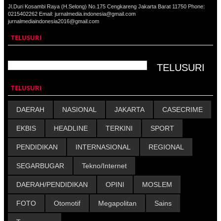
Jl.Duri Kosambi Raya (H.Selong) No.175 Cengkareng Jakarta Barat 11750 Phone:
0215402262 Email: jurnalmedia.indonesia@gmail.com
jurnalmediaindonesia2016@gmail.com
TELUSURI
TELUSURI
DAERAH
NASIONAL
JAKARTA
CASECRIME
EKBIS
HEADLINE
TERKINI
SPORT
PENDIDIKAN
INTERNASIONAL
REGIONAL
SEGARBUGAR
Tekno/Internet
DAERAH/PENDIDIKAN
OPINI
MOSLEM
FOTO
Otomotif
Megapolitan
Sains