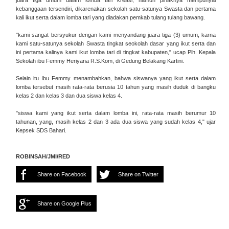
juara tiga umum dalam lomba tari kreasi, namun pihaknya mempunyai
kebanggaan tersendiri, dikarenakan sekolah satu-satunya Swasta dan pertama
kali ikut serta dalam lomba tari yang diadakan pemkab tulang tulang bawang.
"kami sangat bersyukur dengan kami menyandang juara tiga (3) umum, karna
kami satu-satunya sekolah Swasta tingkat seokolah dasar yang ikut serta dan
ini pertama kalinya kami ikut lomba tari di tingkat kabupaten," ucap Plh. Kepala
Sekolah ibu Femmy Heriyana R.S.Kom, di Gedung Belakang Kartini.
Selain itu Ibu Femmy menambahkan, bahwa siswanya yang ikut serta dalam
lomba tersebut masih rata-rata berusia 10 tahun yang masih duduk di bangku
kelas 2 dan kelas 3 dan dua siswa kelas 4.
"siswa kami yang ikut serta dalam lomba ini, rata-rata masih berumur 10
tahunan, yang, masih kelas 2 dan 3 ada dua siswa yang sudah kelas 4," ujar
Kepsek SDS Bahari.
ROBINSAH/JMI/RED
Share on Facebook
Share on Twitter
Share on Google Plus