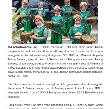
TULANGBAWANG, JMI
-- Dalam meriahkan Gelar Seni Akhir Tahun, Dalam
Rangka memeriahkan Festival Ekonomi Kerakyatan dan Ekonomi Kreatif dengan
menggelar lomba tari kreasi yang di tingkatan SD, SMP dan SMA se-kabupaten
Tulang Bawang, yang di gelar di Gedung Kartini Menggala Kabupaten Tulang
Bawang,namun uniknya lomba tersebut muncul di kalangan tingkat SD dimana di
tingkat Sekolah Dasar yang di ikuti siswa berusia sekira berusia 10 tahun, tetapi
siswa sudah mampu menarikan tari kreasi dengan bermacam adegan gerakan,
Kamis (12/12/19).
Diketahui, lomba tari kreasi di menangkan oleh tiga sekolah daerah menggala,
diantaranya 2 Sekolah Negeri dan 1 Swasta, yankni Juara 1 umum SDN 1
menggala selatan, Juara 2 SDN 1 Menggala Kota, Juara 3 SDS Bahari Al-Islam
menggala.
Rasa syukur yang luar biasa yang dirasakan oleh SDS Bahari Al-islam, walau