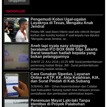
Tanggamus
TERPOPULER
Pengemudi Koboi Ugal-ugalan
Layaknya di Texas, Mengaku Anak
Jendral
Pelaku MK saat (kaos hitam) saat adu cekcok dengan
korban dan kondisi korban P saat kepala nya dipukul
"Mengaku anak Jendral, se...
Aneh tapi nyata easy shopping
beralamat P.O BOX 6688 Slipi Jakarta
Barat tawarkan hadiah kepada yang
bukan pelanggannya
JUM'AT 22 JULI 2016 | 10:25 WIB Surat pemberitahuan
pemenang hadiah Binjai, JMI - Surat pemberitahuan
pemenang hadiah selaku k...
Cara Gunakan Sipedas, Layanan
Online e-KTP, KK, Akta Kelahiran, KIA,
dan Surat Pindah di Kab.Subang
SUBANG, JMI -- Dinas Kependudukan dan Catatan
Sipil Kabupaten Subang sudah bisa melayani proses
pendaftaran dan pembuatan administrasi kepen...
Penemuan Mayat Laki-laki Tanpa
Identitas di Proyek Palabuhan