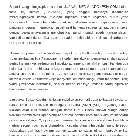
Seperti yang diungkapkan sumber JURNAL MEDIA INDONESIA.COM belum
lama ini, Jum,at (13/03/2020) yang enggan namanya disebutkan
mengungkapkan bahwa, "Betapa rapihnya sistem lingkaran buruk yang
dibangun oleh oknum Inspektur untuk memuluskan semua dugaan aksi - aksi
punglinya, dengan menjadikan Inspektorat lamteng sebagai tempat bertransaksi
dengan bawahannya guna menghasilkan pundi - pundi rupiah. Karena sistem
yang dibangun dapat dikatakan sangatlah rapih bahkan sulit sekali terhendus
oleh pihak - pihak lain.
Dalam menjalankan aksinya diduga Inspektur melibatkan setiap Irban dan setiap
Irban melibatkan tiga Kasubtime nya dalam melakukan pengawasan dan audit di
setiap instansinya, sedangkan Inspektorat lamteng memiliki empat Irban dan dua
belas kasubtime, sehingga mulailah Inspektur membangun suatu sistem jaringan
antara lain; Setiap kasubtime saat setelah melakukan pemeriksaan terhadap
instansi terkait, kasubtime wajib menyetor sejumlah uang (Jatah Inspektur - red)
yang jumlahnya bervariasi, sesuai besar kecilnya instansi yang diperiksa
kasubtime,” Beber sumber.
Lanjutnya, Setiap Kasubtime dalam melakukan pemeriksaan terhadap sekolahan
dasar (SD) dan sekolah menengah pertama (SMP) yang tergabung dalam
korcam atau dulu dikenal dengan nama UPTD Disdik bahwa diduga setiap
korcam memberikan upeti yang bervariasi, namun upeti untuk oknum inspektur
rata - rata sebesar 2,5 juta rupiah, semua dana tersebut diserahkan kasubtime
melalui setiap Irban agar diserahkan kepada oknum Inspektur. uang tersebut
didapatkan dari hasil oknum pemerikasaan terhadap oknum kepsek terkait
berkas sekolah, sementara diduga uang itu diambilkan dari dana boss dengan