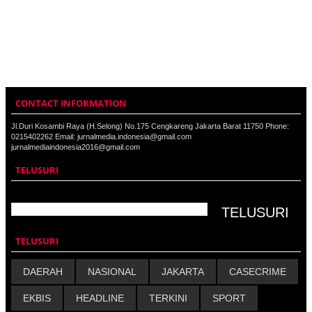
CONTACT INFORMATION
Jl.Duri Kosambi Raya (H.Selong) No.175 Cengkareng Jakarta Barat 11750 Phone:
0215402262 Email: jurnalmedia.indonesia@gmail.com
jurnalmediaindonesia2016@gmail.com
TELUSURI
TELUSURI
DAERAH
NASIONAL
JAKARTA
CASECRIME
EKBIS
HEADLINE
TERKINI
SPORT