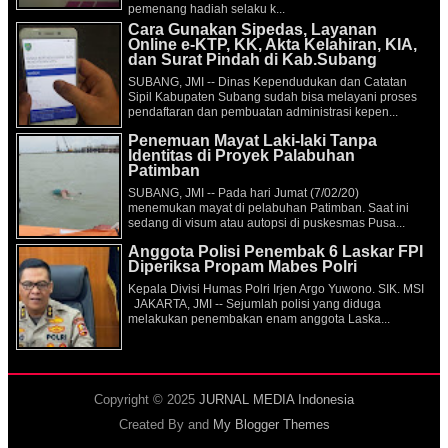
pemenang hadiah selaku k...
Cara Gunakan Sipedas, Layanan
Online e-KTP, KK, Akta Kelahiran, KIA,
dan Surat Pindah di Kab.Subang
SUBANG, JMI -- Dinas Kependudukan dan Catatan
Sipil Kabupaten Subang sudah bisa melayani proses
pendaftaran dan pembuatan administrasi kepen...
Penemuan Mayat Laki-laki Tanpa
Identitas di Proyek Palabuhan
Patimban
SUBANG, JMI -- Pada hari Jumat (7/02/20)
menemukan mayat di pelabuhan Patimban. Saat ini
sedang di visum atau autopsi di puskesmas Pusa...
Anggota Polisi Penembak 6 Laskar FPI
Diperiksa Propam Mabes Polri
Kepala Divisi Humas Polri Irjen Argo Yuwono. SIK. MSI
JAKARTA, JMI -- Sejumlah polisi yang diduga
melakukan penembakan enam anggota Laska...
Copyright © 2025
JURNAL MEDIA Indonesia
Created By
and
My Blogger Themes