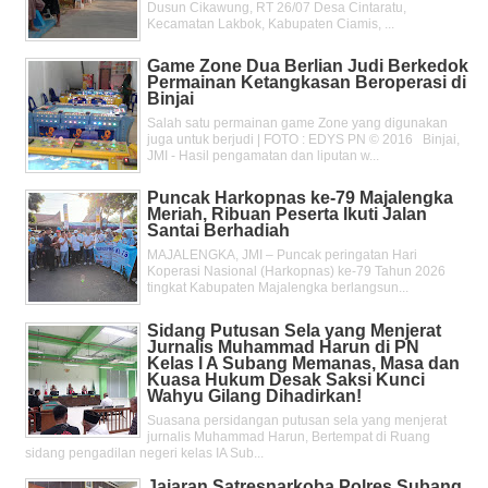
Dusun Cikawung, RT 26/07 Desa Cintaratu,
Kecamatan Lakbok, Kabupaten Ciamis, ...
Game Zone Dua Berlian Judi Berkedok
Permainan Ketangkasan Beroperasi di
Binjai
Salah satu permainan game Zone yang digunakan
juga untuk berjudi | FOTO : EDYS PN © 2016 Binjai,
JMI - Hasil pengamatan dan liputan w...
Puncak Harkopnas ke-79 Majalengka
Meriah, Ribuan Peserta Ikuti Jalan
Santai Berhadiah
MAJALENGKA, JMI – Puncak peringatan Hari
Koperasi Nasional (Harkopnas) ke-79 Tahun 2026
tingkat Kabupaten Majalengka berlangsun...
Sidang Putusan Sela yang Menjerat
Jurnalis Muhammad Harun di PN
Kelas l A Subang Memanas, Masa dan
Kuasa Hukum Desak Saksi Kunci
Wahyu Gilang Dihadirkan!
Suasana persidangan putusan sela yang menjerat
jurnalis Muhammad Harun, Bertempat di Ruang
sidang pengadilan negeri kelas IA Sub...
Jajaran Satresnarkoba Polres Subang