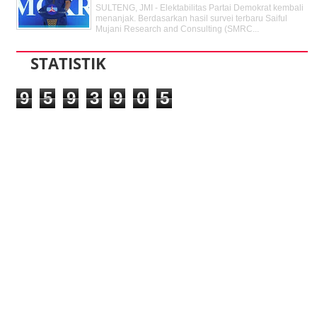
SULTENG, JMI - Elektabilitas Partai Demokrat kembali
menanjak. Berdasarkan hasil survei terbaru Saiful
Mujani Research and Consulting (SMRC...
STATISTIK
9
5
9
3
9
0
5