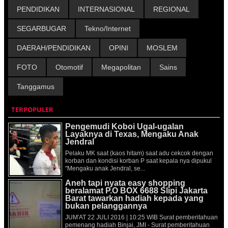
PENDIDIKAN
INTERNASIONAL
REGIONAL
SEGARBUGAR
Tekno/Internet
DAERAH/PENDIDIKAN
OPINI
MOSLEM
FOTO
Otomotif
Megapolitan
Sains
Tanggamus
TERPOPULER
Pengemudi Koboi Ugal-ugalan
Layaknya di Texas, Mengaku Anak
Jendral
Pelaku MK saat (kaos hitam) saat adu cekcok dengan
korban dan kondisi korban P saat kepala nya dipukul
"Mengaku anak Jendral, se...
Aneh tapi nyata easy shopping
beralamat P.O BOX 6688 Slipi Jakarta
Barat tawarkan hadiah kepada yang
bukan pelanggannya
JUM'AT 22 JULI 2016 | 10:25 WIB Surat pemberitahuan
pemenang hadiah Binjai, JMI - Surat pemberitahuan