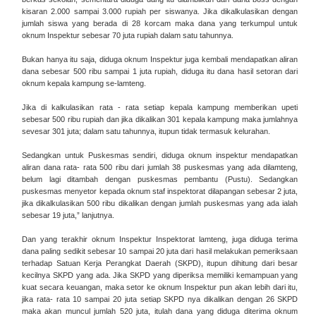
kisaran 2.000 sampai 3.000 rupiah per siswanya. Jika dikalkulasikan dengan
jumlah siswa yang berada di 28 korcam maka dana yang terkumpul untuk
oknum Inspektur sebesar 70 juta rupiah dalam satu tahunnya.
Bukan hanya itu saja, diduga oknum Inspektur juga kembali mendapatkan aliran
dana sebesar 500 ribu sampai 1 juta rupiah, diduga itu dana hasil setoran dari
oknum kepala kampung se-lamteng.
Jika di kalkulasikan rata - rata setiap kepala kampung memberikan upeti
sebesar 500 ribu rupiah dan jika dikalikan 301 kepala kampung maka jumlahnya
sevesar 301 juta; dalam satu tahunnya, itupun tidak termasuk kelurahan.
Sedangkan untuk Puskesmas sendiri, diduga oknum inspektur mendapatkan
aliran dana rata- rata 500 ribu dari jumlah 38 puskesmas yang ada dilamteng,
belum lagi ditambah dengan puskesmas pembantu (Pustu). Sedangkan
puskesmas menyetor kepada oknum staf inspektorat dilapangan sebesar 2 juta,
jika dikalkulasikan 500 ribu dikalikan dengan jumlah puskesmas yang ada ialah
sebesar 19 juta,” lanjutnya.
Dan yang terakhir oknum Inspektur Inspektorat lamteng, juga diduga terima
dana paling sedikit sebesar 10 sampai 20 juta dari hasil melakukan pemeriksaan
terhadap Satuan Kerja Perangkat Daerah (SKPD), itupun dihitung dari besar
kecilnya SKPD yang ada. Jika SKPD yang diperiksa memiliki kemampuan yang
kuat secara keuangan, maka setor ke oknum Inspektur pun akan lebih dari itu,
jika rata- rata 10 sampai 20 juta setiap SKPD nya dikalikan dengan 26 SKPD
maka akan muncul jumlah 520 juta, itulah dana yang diduga diterima oknum