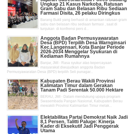
Ungkap 21 Kasus Narkoba, Ratusan
Gram Sabu dan Belasan Ribu Sediaan
Farmasi Disita, 26 pelaku Diringkus
Barang Bukti yang berhasil di amankan ratusan gram
sabu dan belasan ribu sediaan farmasi , saat di
tunjukan di konfrensi pers d...
Anggota Badan Permusyawaratan
Desa (BPD) Terpilih Desa Warnginsari
Kec.Langensari, Kota Banjar Periode
2026-2034 Menggelar Syukuran di
Kediaman Rumahnya
Banjar, JMI - Rasa syukur atas kepercayaan
masyarakat diwujudkan anggota Badan
Permusyawaratan Desa (BPD) terpilih Seli punagar...
Kabupaten Berau Wakili Provinsi
Kalimatan Timur dalam Gerakan
Tanam Padi Serentak 50.000 Hektare
BERAU, JMI - Dalam mendukung upaya program
Swasembada Pangan Nasional, Kabupaten Berau
mewakili Provinsi Kalimantan Timur melak...
Elektabilitas Partai Demokrat Naik Jadi
8,1 Persen, Talitti Paluge: Kinerja
Kader di Eksekutif Jadi Penggerak
Utama