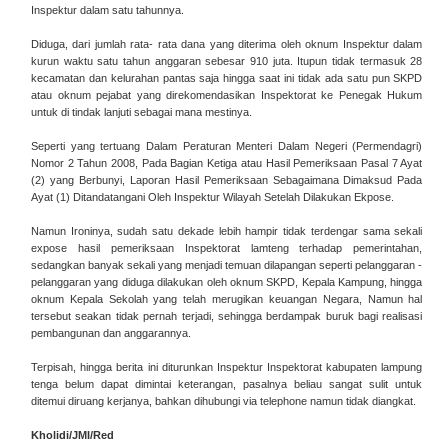
Inspektur dalam satu tahunnya.
Diduga, dari jumlah rata- rata dana yang diterima oleh oknum Inspektur dalam
kurun waktu satu tahun anggaran sebesar 910 juta. Itupun tidak termasuk 28
kecamatan dan kelurahan pantas saja hingga saat ini tidak ada satu pun SKPD
atau oknum pejabat yang direkomendasikan Inspektorat ke Penegak Hukum
untuk di tindak lanjuti sebagai mana mestinya.
Seperti yang tertuang Dalam Peraturan Menteri Dalam Negeri (Permendagri)
Nomor 2 Tahun 2008, Pada Bagian Ketiga atau Hasil Pemeriksaan Pasal 7 Ayat
(2) yang Berbunyi, Laporan Hasil Pemeriksaan Sebagaimana Dimaksud Pada
Ayat (1) Ditandatangani Oleh Inspektur Wilayah Setelah Dilakukan Ekpose.
Namun Ironinya, sudah satu dekade lebih hampir tidak terdengar sama sekali
expose hasil pemeriksaan Inspektorat lamteng terhadap pemerintahan,
sedangkan banyak sekali yang menjadi temuan dilapangan seperti pelanggaran -
pelanggaran yang diduga dilakukan oleh oknum SKPD, Kepala Kampung, hingga
oknum Kepala Sekolah yang telah merugikan keuangan Negara, Namun hal
tersebut seakan tidak pernah terjadi, sehingga berdampak buruk bagi realisasi
pembangunan dan anggarannya.
Terpisah, hingga berita ini diturunkan Inspektur Inspektorat kabupaten lampung
tenga belum dapat dimintai keterangan, pasalnya beliau sangat sulit untuk
ditemui diruang kerjanya, bahkan dihubungi via telephone namun tidak diangkat.
Kholidi/JMI/Red