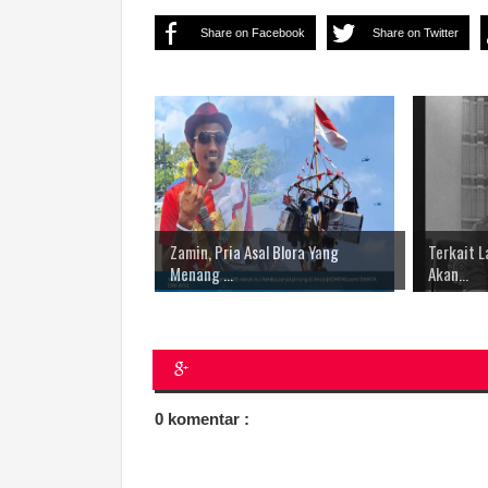
Share on Facebook
Share on Twitter
Zamin, Pria Asal Blora Yang
Terkait L
Menang ...
Akan...
0 komentar :