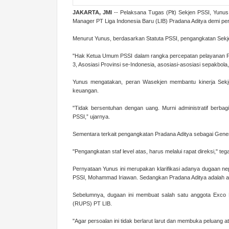
JAKARTA, JMI
-- Pelaksana Tugas (Plt) Sekjen PSSI, Yunus
Manager PT Liga Indonesia Baru (LIB) Pradana Aditya demi p
Menurut Yunus, berdasarkan Statuta PSSI, pengangkatan Se
"Hak Ketua Umum PSSI dalam rangka percepatan pelayanan PSSI
3, Asosiasi Provinsi se-Indonesia, asosiasi-asosiasi sepakbola
Yunus mengatakan, peran Wasekjen membantu kinerja Sekjen
keuangan.
"Tidak bersentuhan dengan uang. Murni administratif berb
PSSI,” ujarnya.
Sementara terkait pengangkatan Pradana Aditya sebagai Genera
"Pengangkatan staf level atas, harus melalui rapat direksi," te
Pernyataan Yunus ini merupakan klarifikasi adanya dugaan ne
PSSI, Mohammad Iriawan. Sedangkan Pradana Aditya adalah a
Sebelumnya, dugaan ini membuat salah satu anggota Exco
(RUPS) PT LIB.
"Agar persoalan ini tidak berlarut larut dan membuka peluang a