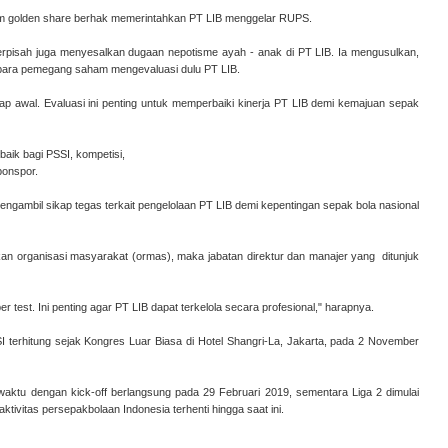
am golden share berhak memerintahkan PT LIB menggelar RUPS.
erpisah juga menyesalkan dugaan nepotisme ayah - anak di PT LIB. Ia mengusulkan,
 para pemegang saham mengevaluasi dulu PT LIB.
p awal. Evaluasi ini penting untuk memperbaiki kinerja PT LIB demi kemajuan sepak
aik bagi PSSI, kompetisi,
ponspor.
mengambil sikap tegas terkait pengelolaan PT LIB demi kepentingan sepak bola nasional
n organisasi masyarakat (ormas), maka jabatan direktur dan manajer yang ditunjuk
oper test. Ini penting agar PT LIB dapat terkelola secara profesional," harapnya.
I terhitung sejak Kongres Luar Biasa di Hotel Shangri-La, Jakarta, pada 2 November
t waktu dengan kick-off berlangsung pada 29 Februari 2019, sementara Liga 2 dimulai
vitas persepakbolaan Indonesia terhenti hingga saat ini.