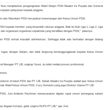
 Nusi menjelaskan pengangkatan Wakil Sekjen PSSI Maaike Ira Puspita dan General
ercepatan pelayanan kepada anggota.
kjen dan Wasekjen PSSI merupakan kewenangan dari Ketua Umum PSSI.
 kepada member yang berjumlah ratusan anggota. Baik itu klub Liga 1, Liga 2, Liga
, dan organisasi-organisasi sepakbola yang berafiliasi dengan PSSI,” jelasnya.
 PSSI terkait masalah administrasi. Sehingga tidak ada berkaitan dengan bidang
agi tugas dengan Sekjen, dan tidak langsung bertanggungjawab kepada Ketua Umum
l Manager PT LIB, ungkap Yunus, itu telah melalui proses profesional.
gasnya.
potisme di tubuh PSSI dan PT LIB. Sebab Maaike Ira Puspita adalah ipar Ketua Umum
nak Wakil Ketua Umum PSSI, Cucu Somantri yang juga Direktur Utama PT LIB.
 PSSI, Juni Ardianto Rachman mewacanakan digelar rapat umum pemegang saham
tau dugaan korupsi, gelar segera RUPS PT LIB," ujar Juni.