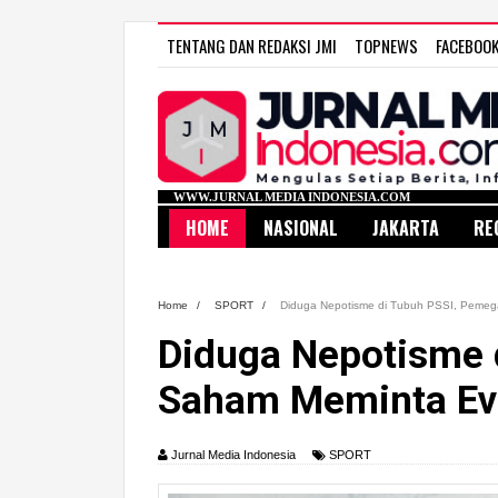
TENTANG DAN REDAKSI JMI
TOPNEWS
FACEBOO
WWW.JURNAL MEDIA INDONESIA.COM
HOME
NASIONAL
JAKARTA
RE
Home
/
SPORT
/
Diduga Nepotisme di Tubuh PSSI, Pemeg
Diduga Nepotisme 
Saham Meminta Eva
Jurnal Media Indonesia
SPORT