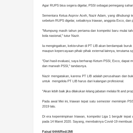
Agar RUPS bisa segera digelar, PSSI sebagai pemegang sah
Sementara Ketua Asprov Aceh, Nazir Adam, yang dihubungi t
sebelum RUPS digelar, sebaiknya Iriawan, anggota Exco, dan
''Mumpung masih tahun pertama dan kompetisi baru mulai taha
bola nasional,'' tutur Nazir.
Ia mengingatkan, kekisruhan di PT LIB akan berdampak buruk b
maupun kepercayaan pihak-pihak external lainnya, terutama s
''Dari hasil evaluasi, saya berharap Ketum PSSI, Exco, dapat 
dan marwah PSSI,'' tandasnya.
Nazir mengatakan, karena PT LIB adalah perusahaan dan buka
untuk mengelola PT LIB harus dari kalangan profesional.
''Akan lebih baik jika dilakukan lelang jabatan melalui fit and pr
Pada awal Mei ini, Iriawan tepat satu semester memimpin PSS
2019 lalu.
Di era kepemimpinan Iriawan, kompetisi Liga 1 bergulir tepa
pada 14 Maret 2020. Sayang, merebaknya Covid-19 membuat akti
Faisal 6444/Red/JMI