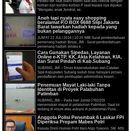
Pelaku MK saat (kaos hitam) saat adu cekcok dengan
korban dan kondisi korban P saat kepala nya dipukul
"Mengaku anak Jendral, se...
Aneh tapi nyata easy shopping
beralamat P.O BOX 6688 Slipi Jakarta
Barat tawarkan hadiah kepada yang
bukan pelanggannya
JUM'AT 22 JULI 2016 | 10:25 WIB Surat pemberitahuan
pemenang hadiah Binjai, JMI - Surat pemberitahuan
pemenang hadiah selaku k...
Cara Gunakan Sipedas, Layanan
Online e-KTP, KK, Akta Kelahiran, KIA,
dan Surat Pindah di Kab.Subang
SUBANG, JMI -- Dinas Kependudukan dan Catatan
Sipil Kabupaten Subang sudah bisa melayani proses
pendaftaran dan pembuatan administrasi kepen...
Penemuan Mayat Laki-laki Tanpa
Identitas di Proyek Palabuhan
Patimban
SUBANG, JMI -- Pada hari Jumat (7/02/20)
menemukan mayat di pelabuhan Patimban. Saat ini
sedang di visum atau autopsi di puskesmas Pusa...
Anggota Polisi Penembak 6 Laskar FPI
Diperiksa Propam Mabes Polri
Kepala Divisi Humas Polri Irjen Argo Yuwono. SIK. MSI