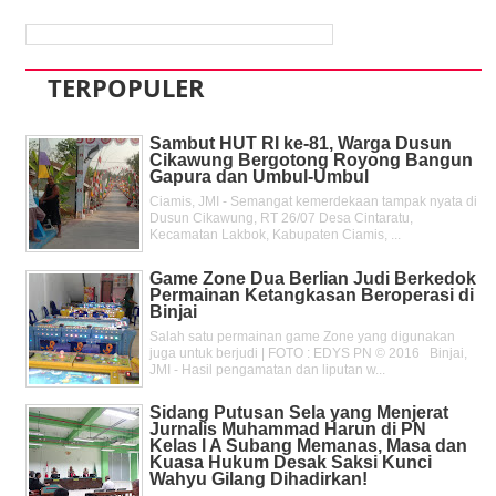
TERPOPULER
Sambut HUT RI ke-81, Warga Dusun
Cikawung Bergotong Royong Bangun
Gapura dan Umbul-Umbul
Ciamis, JMI - Semangat kemerdekaan tampak nyata di
Dusun Cikawung, RT 26/07 Desa Cintaratu,
Kecamatan Lakbok, Kabupaten Ciamis, ...
Game Zone Dua Berlian Judi Berkedok
Permainan Ketangkasan Beroperasi di
Binjai
Salah satu permainan game Zone yang digunakan
juga untuk berjudi | FOTO : EDYS PN © 2016 Binjai,
JMI - Hasil pengamatan dan liputan w...
Sidang Putusan Sela yang Menjerat
Jurnalis Muhammad Harun di PN
Kelas l A Subang Memanas, Masa dan
Kuasa Hukum Desak Saksi Kunci
Wahyu Gilang Dihadirkan!