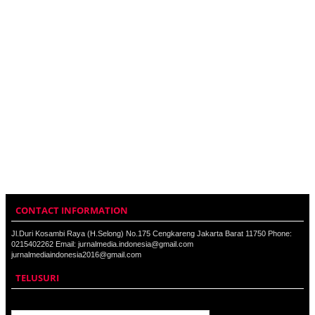
CONTACT INFORMATION
Jl.Duri Kosambi Raya (H.Selong) No.175 Cengkareng Jakarta Barat 11750 Phone:
0215402262 Email: jurnalmedia.indonesia@gmail.com
jurnalmediaindonesia2016@gmail.com
TELUSURI