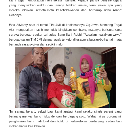
Kami juga mengucapkan terimakasih banyak kepada panitia penyelenggara
yang menyisihkan waktu dan tenaga bahkan materi, kami yakin apa yang
mereka lakukan semata-mata kesetiakawanan dan berharap ridho Allah,"
Ucapnya.
Evie Silvianty saat di temui TIM JMI di kediamannya Gg.Jawa Menceng Tegal
Alur mengatakan masih memeluk bingkisan sembako, matanya berkaca-kaca
seraya berucap syukur terhadap Sang Illahi Robbi.
"Assalammualaikum wrwb"
berucap salam TIM JMI dengan agak terkejut di usapnya butiran-butiran air mata
bertanda rasa syukur dan sedikit malu.
"Ini sangat berarti, sekali bagi kami apalagi kami selaku single parent yang
berjuang menyambung hidup dengan berdagang soto. Wabah virus corona ini,
penghasilan kami mati total dan tidak di perbolehkan berdagang, sedangkan
makan harus kita lakukan.