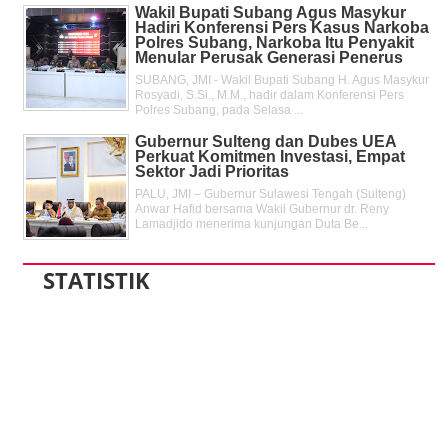
Wakil Bupati Subang Agus Masykur
Hadiri Konferensi Pers Kasus Narkoba
Polres Subang, Narkoba Itu Penyakit
Menular Perusak Generasi Penerus
SUBANG, JMI - Wakil Bupati Subang H. Agus Masykur
Rosyadi, S.Si., M.M., hadir dalam Konferensi Pers
Polres Subang, pada Selasa ...
Gubernur Sulteng dan Dubes UEA
Perkuat Komitmen Investasi, Empat
Sektor Jadi Prioritas
PALU, JMI – Gubernur Sulawesi Tengah (Sulteng)
Anwar Hafid bersama Wakil Gubernur dr. Reny
Lamadjido menerima kunjungan Duta Be...
STATISTIK