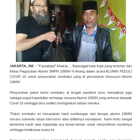
JAKARTA, JMI
--
"Fastabiqul" Khairat.....Sepenggal kata-kata yang terlontar dari
Ketua Paguyuban Alumni SMPN 108/84 H.Anang dalam acara ALUMNI PEDULI
COVID 19 untuk penyerahan sembako yang di peruntukan khususon Alumni
108/84.
Penyerahan paket berisi sembako di tengah pandemi virus mematikan juga
sebagai wujud kepedulian terhadap sesama Alumni 108/84 yang terkena dampak
Covid 19 sehingga bisa sedikit meringankan beban mereka.
"Paket sembako ini merupakan hasil sumbangan dari berapa alumni 108/84
secara sukarela tanpa intervensi atau istilahnya kesadaran. Kami tentu sangat
berterima kasih atas kepedulia nya teman-teman untuk menyisihkan rezekinya
sehingga terlaksana acara ini,