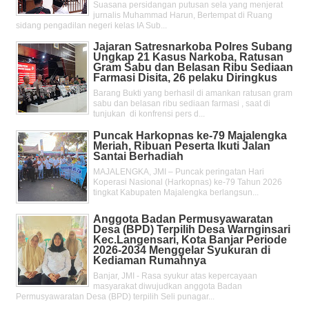
Suasana persidangan putusan sela yang menjerat
jurnalis Muhammad Harun, Bertempat di Ruang
sidang pengadilan negeri kelas IA Sub...
Jajaran Satresnarkoba Polres Subang
Ungkap 21 Kasus Narkoba, Ratusan
Gram Sabu dan Belasan Ribu Sediaan
Farmasi Disita, 26 pelaku Diringkus
Barang Bukti yang berhasil di amankan ratusan gram
sabu dan belasan ribu sediaan farmasi , saat di
tunjukan di konfrensi pers d...
Puncak Harkopnas ke-79 Majalengka
Meriah, Ribuan Peserta Ikuti Jalan
Santai Berhadiah
MAJALENGKA, JMI – Puncak peringatan Hari
Koperasi Nasional (Harkopnas) ke-79 Tahun 2026
tingkat Kabupaten Majalengka berlangsun...
Anggota Badan Permusyawaratan
Desa (BPD) Terpilih Desa Warnginsari
Kec.Langensari, Kota Banjar Periode
2026-2034 Menggelar Syukuran di
Kediaman Rumahnya
Banjar, JMI - Rasa syukur atas kepercayaan
masyarakat diwujudkan anggota Badan
Permusyawaratan Desa (BPD) terpilih Seli punagar...