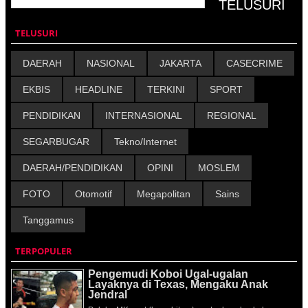
TELUSURI
DAERAH
NASIONAL
JAKARTA
CASECRIME
EKBIS
HEADLINE
TERKINI
SPORT
PENDIDIKAN
INTERNASIONAL
REGIONAL
SEGARBUGAR
Tekno/Internet
DAERAH/PENDIDIKAN
OPINI
MOSLEM
FOTO
Otomotif
Megapolitan
Sains
Tanggamus
TERPOPULER
Pengemudi Koboi Ugal-ugalan
Layaknya di Texas, Mengaku Anak
Jendral