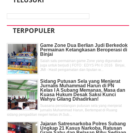
TERPOPULER
Game Zone Dua Berlian Judi Berkedok
Permainan Ketangkasan Beroperasi di
Binjai
Salah satu permainan game Zone yang digunakan
juga untuk berjudi | FOTO : EDYS PN © 2016 Binjai,
JMI - Hasil pengamatan dan liputan w...
Sidang Putusan Sela yang Menjerat
Jurnalis Muhammad Harun di PN
Kelas l A Subang Memanas, Masa dan
Kuasa Hukum Desak Saksi Kunci
Wahyu Gilang Dihadirkan!
Suasana persidangan putusan sela yang menjerat
jurnalis Muhammad Harun, Bertempat di Ruang
sidang pengadilan negeri kelas IA Sub...
Jajaran Satresnarkoba Polres Subang
Ungkap 21 Kasus Narkoba, Ratusan
Gram Sabu dan Belasan Ribu Sediaan