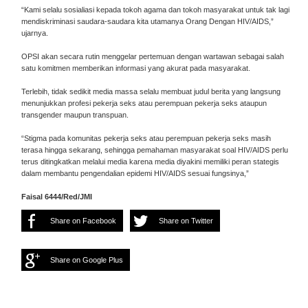
“Kami selalu sosialiasi kepada tokoh agama dan tokoh masyarakat untuk tak lagi
mendiskriminasi saudara-saudara kita utamanya Orang Dengan HIV/AIDS,”
ujarnya.
OPSI akan secara rutin menggelar pertemuan dengan wartawan sebagai salah
satu komitmen memberikan informasi yang akurat pada masyarakat.
Terlebih, tidak sedikit media massa selalu membuat judul berita yang langsung
menunjukkan profesi pekerja seks atau perempuan pekerja seks ataupun
transgender maupun transpuan.
“Stigma pada komunitas pekerja seks atau perempuan pekerja seks masih
terasa hingga sekarang, sehingga pemahaman masyarakat soal HIV/AIDS perlu
terus ditingkatkan melalui media karena media diyakini memiliki peran stategis
dalam membantu pengendalian epidemi HIV/AIDS sesuai fungsinya,”
Faisal 6444/Red/JMI
Share on Facebook
Share on Twitter
Share on Google Plus