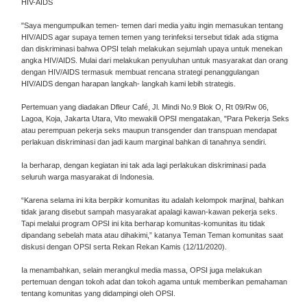
HIV-AIDS
"Saya mengumpulkan temen- temen dari media yaitu ingin memasukan tentang
HIV/AIDS agar supaya temen temen yang terinfeksi tersebut tidak ada stigma
dan diskriminasi bahwa OPSI telah melakukan sejumlah upaya untuk menekan
angka HIV/AIDS. Mulai dari melakukan penyuluhan untuk masyarakat dan orang
dengan HIV/AIDS termasuk membuat rencana strategi penanggulangan
HIV/AIDS dengan harapan langkah- langkah kami lebih strategis.
Pertemuan yang diadakan Dfleur Café, Jl. Mindi No.9 Blok O, Rt 09/Rw 06,
Lagoa, Koja, Jakarta Utara, Vito mewakili OPSI mengatakan, "Para Pekerja Seks
atau perempuan pekerja seks maupun transgender dan transpuan mendapat
perlakuan diskriminasi dan jadi kaum marginal bahkan di tanahnya sendiri.
Ia berharap, dengan kegiatan ini tak ada lagi perlakukan diskriminasi pada
seluruh warga masyarakat di Indonesia.
“Karena selama ini kita berpikir komunitas itu adalah kelompok marjinal, bahkan
tidak jarang disebut sampah masyarakat apalagi kawan-kawan pekerja seks.
Tapi melalui program OPSI ini kita berharap komunitas-komunitas itu tidak
dipandang sebelah mata atau dihakimi,” katanya Teman Teman komunitas saat
diskusi dengan OPSI serta Rekan Rekan Kamis (12/11/2020).
Ia menambahkan, selain merangkul media massa, OPSI juga melakukan
pertemuan dengan tokoh adat dan tokoh agama untuk memberikan pemahaman
tentang komunitas yang didampingi oleh OPSI.