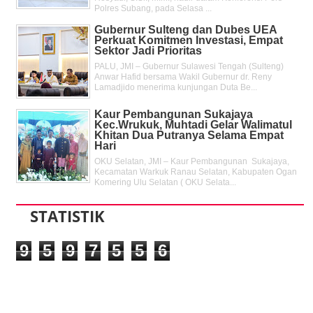
Polres Subang, pada Selasa ...
Gubernur Sulteng dan Dubes UEA
Perkuat Komitmen Investasi, Empat
Sektor Jadi Prioritas
PALU, JMI – Gubernur Sulawesi Tengah (Sulteng)
Anwar Hafid bersama Wakil Gubernur dr. Reny
Lamadjido menerima kunjungan Duta Be...
Kaur Pembangunan Sukajaya
Kec.Wrukuk, Muhtadi Gelar Walimatul
Khitan Dua Putranya Selama Empat
Hari
OKU Selatan, JMI – Kaur Pembangunan Sukajaya,
Kecamatan Warkuk Ranau Selatan, Kabupaten Ogan
Komering Ulu Selatan ( OKU Selata...
STATISTIK
9
5
9
7
5
5
6