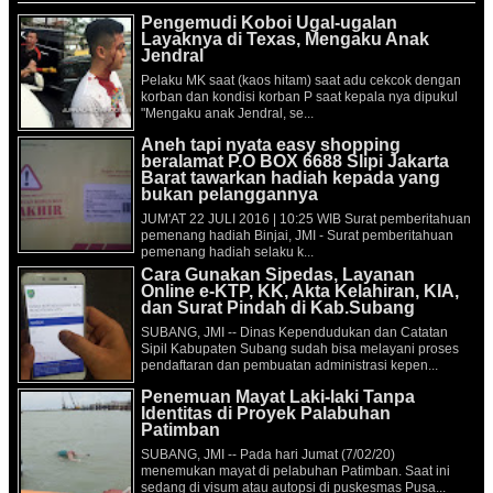
Pengemudi Koboi Ugal-ugalan
Layaknya di Texas, Mengaku Anak
Jendral
Pelaku MK saat (kaos hitam) saat adu cekcok dengan
korban dan kondisi korban P saat kepala nya dipukul
"Mengaku anak Jendral, se...
Aneh tapi nyata easy shopping
beralamat P.O BOX 6688 Slipi Jakarta
Barat tawarkan hadiah kepada yang
bukan pelanggannya
JUM'AT 22 JULI 2016 | 10:25 WIB Surat pemberitahuan
pemenang hadiah Binjai, JMI - Surat pemberitahuan
pemenang hadiah selaku k...
Cara Gunakan Sipedas, Layanan
Online e-KTP, KK, Akta Kelahiran, KIA,
dan Surat Pindah di Kab.Subang
SUBANG, JMI -- Dinas Kependudukan dan Catatan
Sipil Kabupaten Subang sudah bisa melayani proses
pendaftaran dan pembuatan administrasi kepen...
Penemuan Mayat Laki-laki Tanpa
Identitas di Proyek Palabuhan
Patimban
SUBANG, JMI -- Pada hari Jumat (7/02/20)
menemukan mayat di pelabuhan Patimban. Saat ini
sedang di visum atau autopsi di puskesmas Pusa...