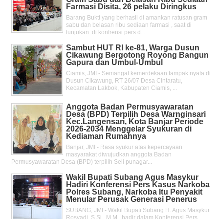
Farmasi Disita, 26 pelaku Diringkus
Barang Bukti yang berhasil di amankan ratusan gram
sabu dan belasan ribu sediaan farmasi , saat di
tunjukan di konfrensi pers d...
Sambut HUT RI ke-81, Warga Dusun
Cikawung Bergotong Royong Bangun
Gapura dan Umbul-Umbul
Ciamis, JMI - Semangat kemerdekaan tampak nyata di
Dusun Cikawung, RT 26/07 Desa Cintaratu,
Kecamatan Lakbok, Kabupaten Ciamis, ...
Anggota Badan Permusyawaratan
Desa (BPD) Terpilih Desa Warnginsari
Kec.Langensari, Kota Banjar Periode
2026-2034 Menggelar Syukuran di
Kediaman Rumahnya
Banjar, JMI - Rasa syukur atas kepercayaan
masyarakat diwujudkan anggota Badan
Permusyawaratan Desa (BPD) terpilih Seli punagar...
Wakil Bupati Subang Agus Masykur
Hadiri Konferensi Pers Kasus Narkoba
Polres Subang, Narkoba Itu Penyakit
Menular Perusak Generasi Penerus
SUBANG, JMI - Wakil Bupati Subang H. Agus Masykur
Rosyadi, S.Si., M.M., hadir dalam Konferensi Pers