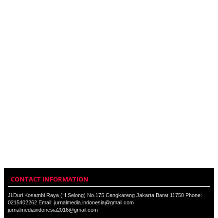
CONTACT INFORMATION
Jl.Duri Kosambi Raya (H.Selong) No.175 Cengkareng Jakarta Barat 11750 Phone:
0215402262 Email: jurnalmedia.indonesia@gmail.com
jurnalmediaindonesia2016@gmail.com