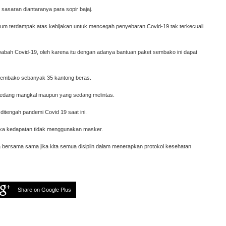
asaran diantaranya para sopir bajaj.
mum terdampak atas kebijakan untuk mencegah penyebaran Covid-19 tak terkecuali
 wabah Covid-19, oleh karena itu dengan adanya bantuan paket sembako ini dapat
sembako sebanyak 35 kantong beras.
g sedang mangkal maupun yang sedang melintas.
ditengah pandemi Covid 19 saat ini.
jika kedapatan tidak menggunakan masker.
ra bersama sama jika kita semua disiplin dalam menerapkan protokol kesehatan
Share on Google Plus