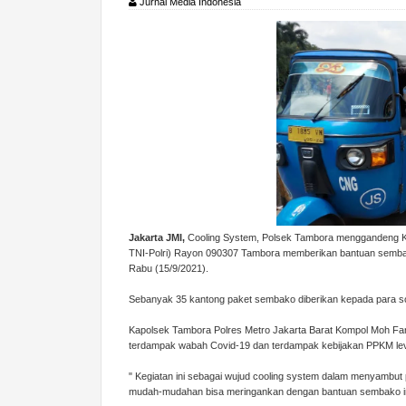
Jurnal Media Indonesia
Jakarta JMI,
Cooling System, Polsek Tambora menggandeng KB
TNI-Polri) Rayon 090307 Tambora memberikan bantuan semba
Rabu (15/9/2021).
Sebanyak 35 kantong paket sembako diberikan kepada para sopi
Kapolsek Tambora Polres Metro Jakarta Barat Kompol Moh 
terdampak wabah Covid-19 dan terdampak kebijakan PPKM leve
" Kegiatan ini sebagai wujud cooling system dalam menyambut
mudah-mudahan bisa meringankan dengan bantuan sembako ini