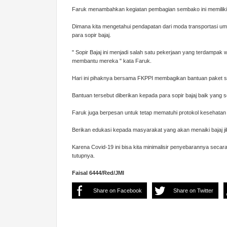
Faruk menambahkan kegiatan pembagian sembako ini memiliki s
Dimana kita mengetahui pendapatan dari moda transportasi u
para sopir bajaj.
" Sopir Bajaj ini menjadi salah satu pekerjaan yang terdampak
membantu mereka " kata Faruk.
Hari ini pihaknya bersama FKPPI membagikan bantuan paket 
Bantuan tersebut diberikan kepada para sopir bajaj baik yan
Faruk juga berpesan untuk tetap mematuhi protokol kesehatan 
Berikan edukasi kepada masyarakat yang akan menaiki bajaj 
Karena Covid-19 ini bisa kita minimalisir penyebarannya seca
tutupnya.
Faisal 6444/Red/JMI
Share on Facebook
Share on Twitter