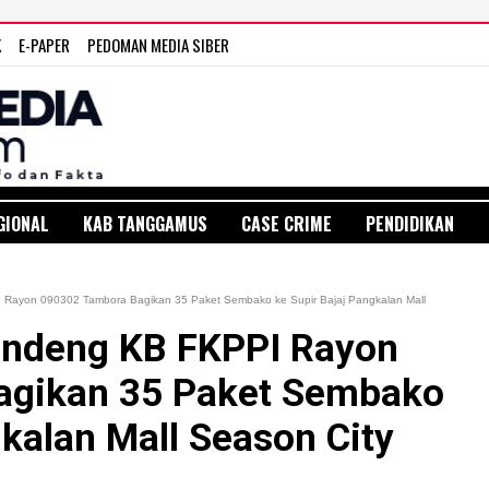
K
E-PAPER
PEDOMAN MEDIA SIBER
GIONAL
KAB TANGGAMUS
CASE CRIME
PENDIDIKAN
Rayon 090302 Tambora Bagikan 35 Paket Sembako ke Supir Bajaj Pangkalan Mall
andeng KB FKPPI Rayon
agikan 35 Paket Sembako
gkalan Mall Season City