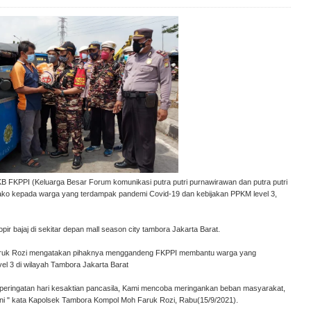
 FKPPI (Keluarga Besar Forum komunikasi putra putri purnawirawan dan putra putri
ko kepada warga yang terdampak pandemi Covid-19 dan kebijakan PPKM level 3,
r bajaj di sekitar depan mall season city tambora Jakarta Barat.
Faruk Rozi mengatakan pihaknya menggandeng FKPPI membantu warga yang
l 3 di wilayah Tambora Jakarta Barat
 peringatan hari kesaktian pancasila, Kami mencoba meringankan beban masyarakat,
 " kata Kapolsek Tambora Kompol Moh Faruk Rozi, Rabu(15/9/2021).