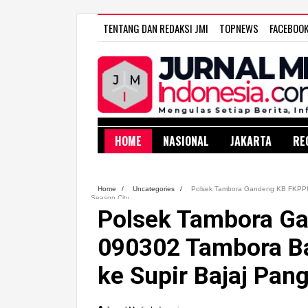
TENTANG DAN REDAKSI JMI
TOPNEWS
FACEBOO
HOME
NASIONAL
JAKARTA
RE
Home
/
Uncategories
/
Polsek Tambora Gandeng KB FKPPI 
Season City
Polsek Tambora G
090302 Tambora B
ke Supir Bajaj Pan