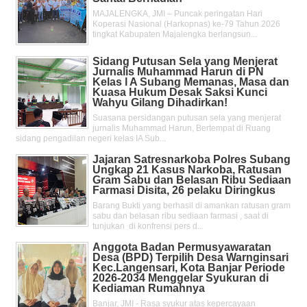
MAJALENGKA, JMI – Puncak peringatan Hari
Koperasi Nasional (Harkopnas) ke-79 Tahun 2026
tingkat Kabupaten Majalengka berlangsun...
Sidang Putusan Sela yang Menjerat
Jurnalis Muhammad Harun di PN
Kelas l A Subang Memanas, Masa dan
Kuasa Hukum Desak Saksi Kunci
Wahyu Gilang Dihadirkan!
Suasana persidangan putusan sela yang menjerat
jurnalis Muhammad Harun, Bertempat di Ruang
sidang pengadilan negeri kelas IA Sub...
Jajaran Satresnarkoba Polres Subang
Ungkap 21 Kasus Narkoba, Ratusan
Gram Sabu dan Belasan Ribu Sediaan
Farmasi Disita, 26 pelaku Diringkus
Barang Bukti yang berhasil di amankan ratusan gram
sabu dan belasan ribu sediaan farmasi , saat di
tunjukan di konfrensi pers d...
Anggota Badan Permusyawaratan
Desa (BPD) Terpilih Desa Warnginsari
Kec.Langensari, Kota Banjar Periode
2026-2034 Menggelar Syukuran di
Kediaman Rumahnya
Banjar, JMI - Rasa syukur atas kepercayaan