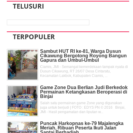
TELUSURI
TERPOPULER
Sambut HUT RI ke-81, Warga Dusun
Cikawung Bergotong Royong Bangun
Gapura dan Umbul-Umbul
Ciamis, JMI - Semangat kemerdekaan tampak nyata di
Dusun Cikawung, RT 26/07 Desa Cintaratu,
Kecamatan Lakbok, Kabupaten Ciamis, ...
Game Zone Dua Berlian Judi Berkedok
Permainan Ketangkasan Beroperasi di
Binjai
Salah satu permainan game Zone yang digunakan
juga untuk berjudi | FOTO : EDYS PN © 2016 Binjai,
JMI - Hasil pengamatan dan liputan w...
Puncak Harkopnas ke-79 Majalengka
Meriah, Ribuan Peserta Ikuti Jalan
Santai Berhadiah