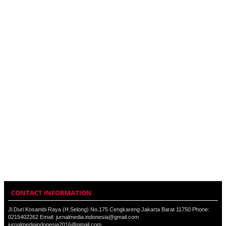
CONTACT INFORMATION
Jl.Duri Kosambi Raya (H.Selong) No.175 Cengkareng Jakarta Barat 11750 Phone:
0215402262 Email: jurnalmedia.indonesia@gmail.com
jurnalmediaindonesia2016@gmail.com