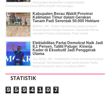
masyarakat diwujudkan anggota Badan
Permusyawaratan Desa (BPD) terpilih Seli punagar...
Kabupaten Berau Wakili Provinsi
Kalimatan Timur dalam Gerakan
Tanam Padi Serentak 50.000 Hektare
BERAU, JMI - Dalam mendukung upaya program
Swasembada Pangan Nasional, Kabupaten Berau
mewakili Provinsi Kalimantan Timur melak...
Elektabilitas Partai Demokrat Naik Jadi
8,1 Persen, Talitti Paluge: Kinerja
Kader di Eksekutif Jadi Penggerak
Utama
SULTENG, JMI - Elektabilitas Partai Demokrat kembali
menanjak. Berdasarkan hasil survei terbaru Saiful
Mujani Research and Consulting (SMRC...
STATISTIK
9
5
9
4
1
0
7