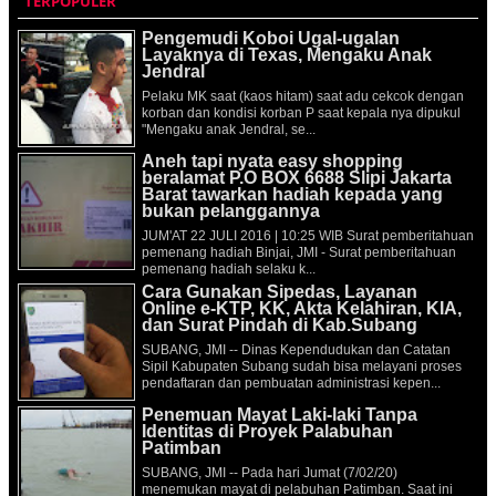
TERPOPULER
Pengemudi Koboi Ugal-ugalan
Layaknya di Texas, Mengaku Anak
Jendral
Pelaku MK saat (kaos hitam) saat adu cekcok dengan
korban dan kondisi korban P saat kepala nya dipukul
"Mengaku anak Jendral, se...
Aneh tapi nyata easy shopping
beralamat P.O BOX 6688 Slipi Jakarta
Barat tawarkan hadiah kepada yang
bukan pelanggannya
JUM'AT 22 JULI 2016 | 10:25 WIB Surat pemberitahuan
pemenang hadiah Binjai, JMI - Surat pemberitahuan
pemenang hadiah selaku k...
Cara Gunakan Sipedas, Layanan
Online e-KTP, KK, Akta Kelahiran, KIA,
dan Surat Pindah di Kab.Subang
SUBANG, JMI -- Dinas Kependudukan dan Catatan
Sipil Kabupaten Subang sudah bisa melayani proses
pendaftaran dan pembuatan administrasi kepen...
Penemuan Mayat Laki-laki Tanpa
Identitas di Proyek Palabuhan
Patimban
SUBANG, JMI -- Pada hari Jumat (7/02/20)
menemukan mayat di pelabuhan Patimban. Saat ini