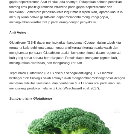
gejala seperti tremor. Saat ini tidak ada obatnya. Didapatkan sebuah penelitian
tentang efek positif glutathione intravena pada gejala seperti tremor dan
kekakuan. Sementara penelitian lebih lanjut masih diperlukan, laporan kasus ini
menunjukkan bahwa glutathione dapat membantu mengurangi gejala,
meningkatkan kualitas hidup pada orang dengan penyakit ini.
Anti Aging
Glutathione (GSH) dapat meningkatkan kandungan Colagen dalam tubuh kita
terutama kulit, sehingga dapat mengurangi kerutan kerutan pada wajah dan
menghambat penuaan. Glutathione adalah komponen kunci dalam regenerasi
kulit yang sehat secara berkelanjutan. Protein dapat mengatur pigmen kulit,
meningkatkan elastisitas, dan mengurangi kerutan.
Tepat kalau Gluthatione (GSH) disebut sebagai anti aging. GSH memiliki
berbagai efek fisiologis salah satunya ialah menghambat melanogenesis dengan
menekan aktivitas tirosinase, dan pemberian GSH secara oral pada manusia
mengurangi produksi melanin di kulit (Weschawalit et al. 2017).
Sumber utama Glutathione