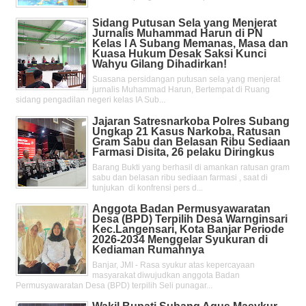
Sidang Putusan Sela yang Menjerat
Jurnalis Muhammad Harun di PN
Kelas l A Subang Memanas, Masa dan
Kuasa Hukum Desak Saksi Kunci
Wahyu Gilang Dihadirkan!
Suasana persidangan putusan sela yang menjerat
jurnalis Muhammad Harun, Bertempat di Ruang
sidang pengadilan negeri kelas IA Sub...
Jajaran Satresnarkoba Polres Subang
Ungkap 21 Kasus Narkoba, Ratusan
Gram Sabu dan Belasan Ribu Sediaan
Farmasi Disita, 26 pelaku Diringkus
Barang Bukti yang berhasil di amankan ratusan gram
sabu dan belasan ribu sediaan farmasi , saat di
tunjukan di konfrensi pers d...
Anggota Badan Permusyawaratan
Desa (BPD) Terpilih Desa Warnginsari
Kec.Langensari, Kota Banjar Periode
2026-2034 Menggelar Syukuran di
Kediaman Rumahnya
Banjar, JMI - Rasa syukur atas kepercayaan
masyarakat diwujudkan anggota Badan
Permusyawaratan Desa (BPD) terpilih Seli punagar...