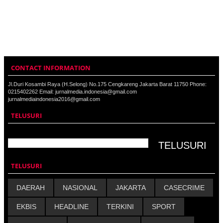
CONTACT INFORMATION
Jl.Duri Kosambi Raya (H.Selong) No.175 Cengkareng Jakarta Barat 11750 Phone:
0215402262 Email: jurnalmedia.indonesia@gmail.com
jurnalmediaindonesia2016@gmail.com
TELUSURI
TELUSURI
DAERAH
NASIONAL
JAKARTA
CASECRIME
EKBIS
HEADLINE
TERKINI
SPORT