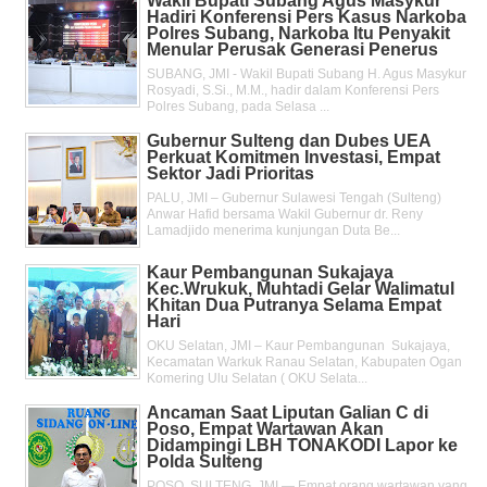
Wakil Bupati Subang Agus Masykur
Hadiri Konferensi Pers Kasus Narkoba
Polres Subang, Narkoba Itu Penyakit
Menular Perusak Generasi Penerus
SUBANG, JMI - Wakil Bupati Subang H. Agus Masykur
Rosyadi, S.Si., M.M., hadir dalam Konferensi Pers
Polres Subang, pada Selasa ...
Gubernur Sulteng dan Dubes UEA
Perkuat Komitmen Investasi, Empat
Sektor Jadi Prioritas
PALU, JMI – Gubernur Sulawesi Tengah (Sulteng)
Anwar Hafid bersama Wakil Gubernur dr. Reny
Lamadjido menerima kunjungan Duta Be...
Kaur Pembangunan Sukajaya
Kec.Wrukuk, Muhtadi Gelar Walimatul
Khitan Dua Putranya Selama Empat
Hari
OKU Selatan, JMI – Kaur Pembangunan Sukajaya,
Kecamatan Warkuk Ranau Selatan, Kabupaten Ogan
Komering Ulu Selatan ( OKU Selata...
Ancaman Saat Liputan Galian C di
Poso, Empat Wartawan Akan
Didampingi LBH TONAKODI Lapor ke
Polda Sulteng
POSO, SULTENG, JMI — Empat orang wartawan yang