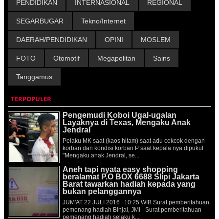
PENDIDIKAN
INTERNASIONAL
REGIONAL
SEGARBUGAR
Tekno/Internet
DAERAH/PENDIDIKAN
OPINI
MOSLEM
FOTO
Otomotif
Megapolitan
Sains
Tanggamus
TERPOPULER
Pengemudi Koboi Ugal-ugalan
Layaknya di Texas, Mengaku Anak
Jendral
Pelaku MK saat (kaos hitam) saat adu cekcok dengan
korban dan kondisi korban P saat kepala nya dipukul
"Mengaku anak Jendral, se...
Aneh tapi nyata easy shopping
beralamat P.O BOX 6688 Slipi Jakarta
Barat tawarkan hadiah kepada yang
bukan pelanggannya
JUM'AT 22 JULI 2016 | 10:25 WIB Surat pemberitahuan
pemenang hadiah Binjai, JMI - Surat pemberitahuan
pemenang hadiah selaku k...