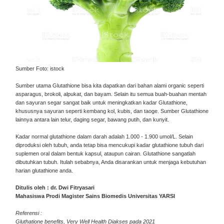
Sumber Foto: istock
Sumber utama Glutathione bisa kita dapatkan dari bahan alami organic seperti
asparagus, brokoli, alpukat, dan bayam. Selain itu semua buah-buahan mentah
dan sayuran segar sangat baik untuk meningkatkan kadar Glutathione,
khususnya sayuran seperti kembang kol, kubis, dan taoge. Sumber Glutathione
lainnya antara lain telur, daging segar, bawang putih, dan kunyit.
Kadar normal glutathione dalam darah adalah 1.000 - 1.900 umol/L. Selain
diproduksi oleh tubuh, anda tetap bisa mencukupi kadar glutathione tubuh dari
suplemen oral dalam bentuk kapsul, ataupun cairan. Glutathione sangatlah
dibutuhkan tubuh. Itulah sebabnya, Anda disarankan untuk menjaga kebutuhan
harian glutathione anda.
Ditulis oleh : dr. Dwi Fitryasari
Mahasiswa Prodi Magister Sains Biomedis Universitas YARSI
Referensi :
Gluthatione benefits, Very Well Health Diakses pada 2021