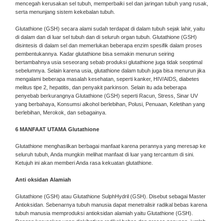
mencegah kerusakan sel tubuh, memperbaiki sel dan jaringan tubuh yang rusak,
serta menunjang sistem kekebalan tubuh.
Glutathione (GSH) secara alami sudah terdapat di dalam tubuh sejak lahir, yaitu
di dalam dan di luar sel tubuh dan di seluruh organ tubuh. Glutathione (GSH)
disintesis di dalam sel dan memerlukan beberapa enzim spesifik dalam proses
pembentukannya. Kadar glutathione bisa semakin menurun seiring
bertambahnya usia seseorang sebab produksi glutathione juga tidak seoptimal
sebelumnya. Selain karena usia, glutathione dalam tubuh juga bisa menurun jika
mengalami beberapa masalah kesehatan, seperti kanker, HIV/AIDS, diabetes
melitus tipe 2, hepatitis, dan penyakit parkinson. Selain itu ada beberapa
penyebab berkurangnya Glutathione (GSH) seperti Racun, Stress, Sinar UV
yang berbahaya, Konsumsi alkohol berlebihan, Polusi, Penuaan, Keletihan yang
berlebihan, Merokok, dan sebagainya.
6 MANFAAT UTAMA Glutathione
Glutathione menghasilkan berbagai manfaat karena perannya yang meresap ke
seluruh tubuh, Anda mungkin melihat manfaat di luar yang tercantum di sini.
Ketujuh ini akan memberi Anda rasa kekuatan glutathione.
Anti oksidan Alamiah
Glutathione (GSH) atau Glutathione SulphHydril (GSH). Disebut sebagai Master
Antioksidan. Sebenarnya tubuh manusia dapat menetralisir radikal bebas karena
tubuh manusia memproduksi antioksidan alamiah yaitu Glutathione (GSH).