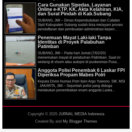
Cara Gunakan Sipedas, Layanan
Online e-KTP, KK, Akta Kelahiran, KIA,
dan Surat Pindah di Kab.Subang
SUBANG, JMI -- Dinas Kependudukan dan Catatan
Sipil Kabupaten Subang sudah bisa melayani proses
pendaftaran dan pembuatan administrasi kepen...
Penemuan Mayat Laki-laki Tanpa
Identitas di Proyek Palabuhan
Patimban
SUBANG, JMI -- Pada hari Jumat (7/02/20)
menemukan mayat di pelabuhan Patimban. Saat ini
sedang di visum atau autopsi di puskesmas Pusa...
Anggota Polisi Penembak 6 Laskar FPI
Diperiksa Propam Mabes Polri
Kepala Divisi Humas Polri Irjen Argo Yuwono. SIK. MSI
JAKARTA, JMI -- Sejumlah polisi yang diduga
melakukan penembakan enam anggota Laska...
Copyright © 2025
JURNAL MEDIA Indonesia
Created By
and
My Blogger Themes