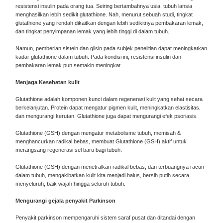
resistensi insulin pada orang tua. Seiring bertambahnya usia, tubuh lansia
menghasilkan lebih sedikit glutathione. Nah, menurut sebuah studi, tingkat
glutathione yang rendah dikaitkan dengan lebih sedikitnya pembakaran lemak,
dan tingkat penyimpanan lemak yang lebih tinggi di dalam tubuh.
Namun, pemberian sistein dan glisin pada subjek penelitian dapat meningkatkan
kadar glutathione dalam tubuh. Pada kondisi ini, resistensi insulin dan
pembakaran lemak pun semakin meningkat.
Menjaga Kesehatan kulit
Glutathione adalah komponen kunci dalam regenerasi kulit yang sehat secara
berkelanjutan. Protein dapat mengatur pigmen kulit, meningkatkan elastisitas,
dan mengurangi kerutan. Glutathione juga dapat mengurangi efek psoriasis.
Glutathione (GSH) dengan mengatur metabolisme tubuh, memisah &
menghancurkan radikal bebas, membuat Glutathione (GSH) aktif untuk
merangsang regenerasi sel baru bagi tubuh.
Glutathione (GSH) dengan menetralkan radikal bebas, dan terbuangnya racun
dalam tubuh, mengakibatkan kulit kita menjadi halus, bersih putih secara
menyeluruh, baik wajah hingga seluruh tubuh.
Mengurangi gejala penyakit Parkinson
Penyakit parkinson mempengaruhi sistem saraf pusat dan ditandai dengan