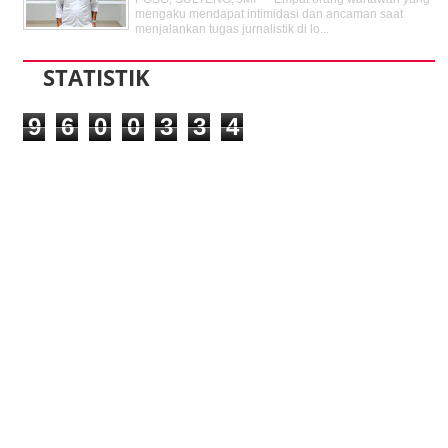
mengaku mendapat intimidasi dan ancaman saat
menjalankan tugas jurnalistik di lo...
STATISTIK
9
6
0
0
3
3
4