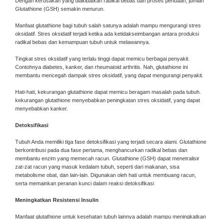
Dengan kerusakan yang diakibatkan radikal bebas dan proses penuaan, jumlah
Glutathione (GSH) semakin menurun.
Manfaat glutathione bagi tubuh salah satunya adalah mampu mengurangi stres
oksidatif. Stres oksidatif terjadi ketika ada ketidakseimbangan antara produksi
radikal bebas dan kemampuan tubuh untuk melawannya.
Tingkat stres oksidatif yang terlalu tinggi dapat memicu berbagai penyakit.
Contohnya diabetes, kanker, dan rheumatoid arthritis. Nah, glutathione ini
membantu mencegah dampak stres oksidatif, yang dapat mengurangi penyakit.
Hati-hati, kekurangan glutathione dapat memicu beragam masalah pada tubuh.
kekurangan glutathione menyebabkan peningkatan stres oksidatif, yang dapat
menyebabkan kanker.
Detoksifikasi
Tubuh Anda memiliki tiga fase detoksifikasi yang terjadi secara alami. Glutathione
berkontribusi pada dua fase pertama, menghancurkan radikal bebas dan
membantu enzim yang memecah racun. Glutathione (GSH) dapat menetralisir
zat-zat racun yang masuk kedalam tubuh, seperti dari makanan, sisa
metabolisme obat, dan lain-lain. Digunakan oleh hati untuk membuang racun,
serta memainkan peranan kunci dalam reaksi detoksifikasi
Meningkatkan Resistensi Insulin
Manfaat glutathione untuk kesehatan tubuh lainnya adalah mampu meningkatkan