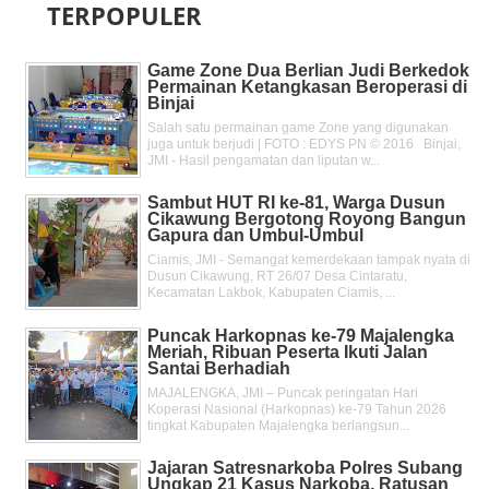
TERPOPULER
Game Zone Dua Berlian Judi Berkedok
Permainan Ketangkasan Beroperasi di
Binjai
Salah satu permainan game Zone yang digunakan
juga untuk berjudi | FOTO : EDYS PN © 2016 Binjai,
JMI - Hasil pengamatan dan liputan w...
Sambut HUT RI ke-81, Warga Dusun
Cikawung Bergotong Royong Bangun
Gapura dan Umbul-Umbul
Ciamis, JMI - Semangat kemerdekaan tampak nyata di
Dusun Cikawung, RT 26/07 Desa Cintaratu,
Kecamatan Lakbok, Kabupaten Ciamis, ...
Puncak Harkopnas ke-79 Majalengka
Meriah, Ribuan Peserta Ikuti Jalan
Santai Berhadiah
MAJALENGKA, JMI – Puncak peringatan Hari
Koperasi Nasional (Harkopnas) ke-79 Tahun 2026
tingkat Kabupaten Majalengka berlangsun...
Jajaran Satresnarkoba Polres Subang
Ungkap 21 Kasus Narkoba, Ratusan