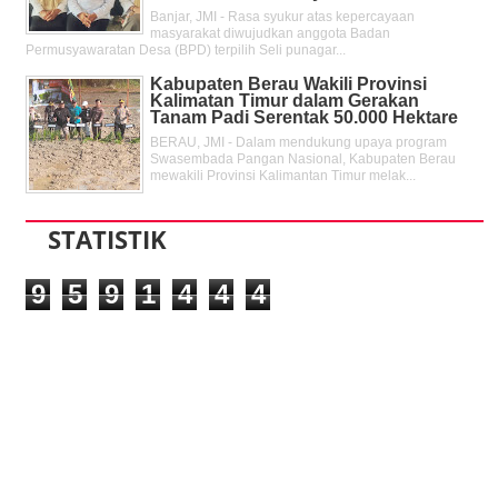
Banjar, JMI - Rasa syukur atas kepercayaan
masyarakat diwujudkan anggota Badan
Permusyawaratan Desa (BPD) terpilih Seli punagar...
Kabupaten Berau Wakili Provinsi
Kalimatan Timur dalam Gerakan
Tanam Padi Serentak 50.000 Hektare
BERAU, JMI - Dalam mendukung upaya program
Swasembada Pangan Nasional, Kabupaten Berau
mewakili Provinsi Kalimantan Timur melak...
STATISTIK
9
5
9
1
4
4
4