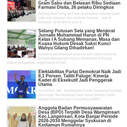
Gram Sabu dan Belasan Ribu Sediaan
Farmasi Disita, 26 pelaku Diringkus
Barang Bukti yang berhasil di amankan ratusan gram
sabu dan belasan ribu sediaan farmasi , saat di
tunjukan di konfrensi pers d...
Sidang Putusan Sela yang Menjerat
Jurnalis Muhammad Harun di PN
Kelas l A Subang Memanas, Masa dan
Kuasa Hukum Desak Saksi Kunci
Wahyu Gilang Dihadirkan!
Suasana persidangan putusan sela yang menjerat
jurnalis Muhammad Harun, Bertempat di Ruang
sidang pengadilan negeri kelas IA Sub...
Elektabilitas Partai Demokrat Naik Jadi
8,1 Persen, Talitti Paluge: Kinerja
Kader di Eksekutif Jadi Penggerak
Utama
SULTENG, JMI - Elektabilitas Partai Demokrat kembali
menanjak. Berdasarkan hasil survei terbaru Saiful
Mujani Research and Consulting (SMRC...
Anggota Badan Permusyawaratan
Desa (BPD) Terpilih Desa Warnginsari
Kec.Langensari, Kota Banjar Periode
2026-2034 Menggelar Syukuran di
Kediaman Rumahnya