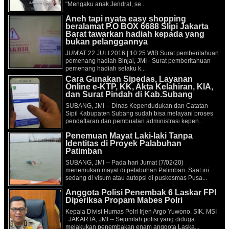
"Mengaku anak Jendral, se...
Aneh tapi nyata easy shopping
beralamat P.O BOX 6688 Slipi Jakarta
Barat tawarkan hadiah kepada yang
bukan pelanggannya
JUM'AT 22 JULI 2016 | 10:25 WIB Surat pemberitahuan
pemenang hadiah Binjai, JMI - Surat pemberitahuan
pemenang hadiah selaku k...
Cara Gunakan Sipedas, Layanan
Online e-KTP, KK, Akta Kelahiran, KIA,
dan Surat Pindah di Kab.Subang
SUBANG, JMI -- Dinas Kependudukan dan Catatan
Sipil Kabupaten Subang sudah bisa melayani proses
pendaftaran dan pembuatan administrasi kepen...
Penemuan Mayat Laki-laki Tanpa
Identitas di Proyek Palabuhan
Patimban
SUBANG, JMI -- Pada hari Jumat (7/02/20)
menemukan mayat di pelabuhan Patimban. Saat ini
sedang di visum atau autopsi di puskesmas Pusa...
Anggota Polisi Penembak 6 Laskar FPI
Diperiksa Propam Mabes Polri
Kepala Divisi Humas Polri Irjen Argo Yuwono. SIK. MSI
JAKARTA, JMI -- Sejumlah polisi yang diduga
melakukan penembakan enam anggota Laska...