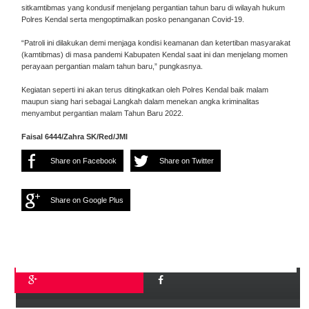
sitkamtibmas yang kondusif menjelang pergantian tahun baru di wilayah hukum
Polres Kendal serta mengoptimalkan posko penanganan Covid-19.
“Patroli ini dilakukan demi menjaga kondisi keamanan dan ketertiban masyarakat
(kamtibmas) di masa pandemi Kabupaten Kendal saat ini dan menjelang momen
perayaan pergantian malam tahun baru,” pungkasnya.
Kegiatan seperti ini akan terus ditingkatkan oleh Polres Kendal baik malam
maupun siang hari sebagai Langkah dalam menekan angka kriminalitas
menyambut pergantian malam Tahun Baru 2022.
Faisal 6444/Zahra SK/Red/JMI
Share on Facebook
Share on Twitter
Share on Google Plus