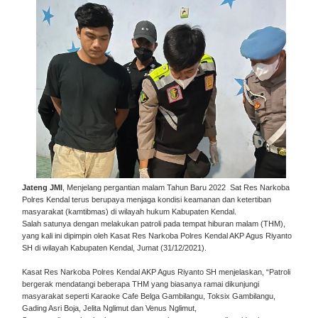
Jateng JMI
, Menjelang pergantian malam Tahun Baru 2022 Sat Res Narkoba
Polres Kendal terus berupaya menjaga kondisi keamanan dan ketertiban
masyarakat (kamtibmas) di wilayah hukum Kabupaten Kendal.
Salah satunya dengan melakukan patroli pada tempat hiburan malam (THM),
yang kali ini dipimpin oleh Kasat Res Narkoba Polres Kendal AKP Agus Riyanto
SH di wilayah Kabupaten Kendal, Jumat (31/12/2021).
Kasat Res Narkoba Polres Kendal AKP Agus Riyanto SH menjelaskan, “Patroli
bergerak mendatangi beberapa THM yang biasanya ramai dikunjungi
masyarakat seperti Karaoke Cafe Belga Gambilangu, Toksix Gambilangu,
Gading Asri Boja, Jelita Nglimut dan Venus Nglimut,