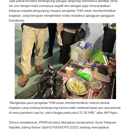
Saat patroli tersebut berlangsung petugas langsung memeriksa identitas serta
tes urin dengan hasil semuanya negatif dan petugas juga menyampaikan
imbauan kepada pengunjung maupun pengelola THM untuk memberhentikan
kegiatan, yang bertujuan menghindari resiko terjadinya gangguan-gangguan
Kamtibmas.
“Mengimbau para pengelola THM untuk memberhentikan seluruh bentuk
kegiatan yang sedang berlangsung karena telah melewati batas jam operasional
di masa pandemi saat ini, yakni hingga pada pukul 21.00 WIB,” jelas AKP Agus.
Dirinya menjelaskan, PPKM tersebut diterapkan berdasarkan Surat Telegram
Kapolda Jateng Nomor Sprin/2743/XII/OPS.2/2021 tentang menciptakan