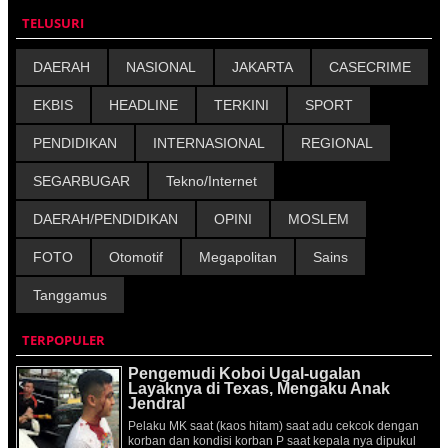
TELUSURI
DAERAH
NASIONAL
JAKARTA
CASECRIME
EKBIS
HEADLINE
TERKINI
SPORT
PENDIDIKAN
INTERNASIONAL
REGIONAL
SEGARBUGAR
Tekno/Internet
DAERAH/PENDIDIKAN
OPINI
MOSLEM
FOTO
Otomotif
Megapolitan
Sains
Tanggamus
TERPOPULER
Pengemudi Koboi Ugal-ugalan
Layaknya di Texas, Mengaku Anak
Jendral
Pelaku MK saat (kaos hitam) saat adu cekcok dengan
korban dan kondisi korban P saat kepala nya dipukul