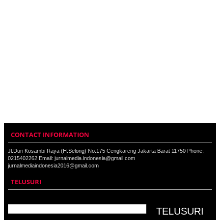
CONTACT INFORMATION
Jl.Duri Kosambi Raya (H.Selong) No.175 Cengkareng Jakarta Barat 11750 Phone:
0215402262 Email: jurnalmedia.indonesia@gmail.com
jurnalmediaindonesia2016@gmail.com
TELUSURI