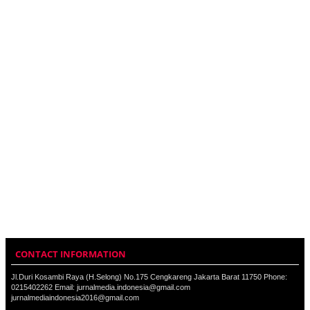
CONTACT INFORMATION
Jl.Duri Kosambi Raya (H.Selong) No.175 Cengkareng Jakarta Barat 11750 Phone:
0215402262 Email: jurnalmedia.indonesia@gmail.com
jurnalmediaindonesia2016@gmail.com