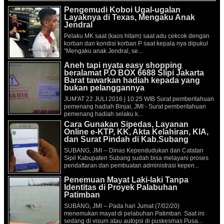
Pengemudi Koboi Ugal-ugalan
Layaknya di Texas, Mengaku Anak
Jendral
Pelaku MK saat (kaos hitam) saat adu cekcok dengan
korban dan kondisi korban P saat kepala nya dipukul
"Mengaku anak Jendral, se...
Aneh tapi nyata easy shopping
beralamat P.O BOX 6688 Slipi Jakarta
Barat tawarkan hadiah kepada yang
bukan pelanggannya
JUM'AT 22 JULI 2016 | 10:25 WIB Surat pemberitahuan
pemenang hadiah Binjai, JMI - Surat pemberitahuan
pemenang hadiah selaku k...
Cara Gunakan Sipedas, Layanan
Online e-KTP, KK, Akta Kelahiran, KIA,
dan Surat Pindah di Kab.Subang
SUBANG, JMI -- Dinas Kependudukan dan Catatan
Sipil Kabupaten Subang sudah bisa melayani proses
pendaftaran dan pembuatan administrasi kepen...
Penemuan Mayat Laki-laki Tanpa
Identitas di Proyek Palabuhan
Patimban
SUBANG, JMI -- Pada hari Jumat (7/02/20)
menemukan mayat di pelabuhan Patimban. Saat ini
sedang di visum atau autopsi di puskesmas Pusa...