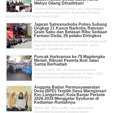
Wahyu Gilang Dihadirkan!
Suasana persidangan putusan sela yang menjerat
jurnalis Muhammad Harun, Bertempat di Ruang
sidang pengadilan negeri kelas IA Sub...
Jajaran Satresnarkoba Polres Subang
Ungkap 21 Kasus Narkoba, Ratusan
Gram Sabu dan Belasan Ribu Sediaan
Farmasi Disita, 26 pelaku Diringkus
Barang Bukti yang berhasil di amankan ratusan gram
sabu dan belasan ribu sediaan farmasi , saat di
tunjukan di konfrensi pers d...
Puncak Harkopnas ke-79 Majalengka
Meriah, Ribuan Peserta Ikuti Jalan
Santai Berhadiah
MAJALENGKA, JMI – Puncak peringatan Hari
Koperasi Nasional (Harkopnas) ke-79 Tahun 2026
tingkat Kabupaten Majalengka berlangsun...
Anggota Badan Permusyawaratan
Desa (BPD) Terpilih Desa Warnginsari
Kec.Langensari, Kota Banjar Periode
2026-2034 Menggelar Syukuran di
Kediaman Rumahnya
Banjar, JMI - Rasa syukur atas kepercayaan
masyarakat diwujudkan anggota Badan