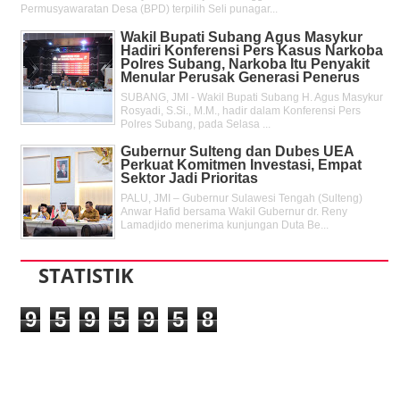
Permusyawaratan Desa (BPD) terpilih Seli punagar...
Wakil Bupati Subang Agus Masykur
Hadiri Konferensi Pers Kasus Narkoba
Polres Subang, Narkoba Itu Penyakit
Menular Perusak Generasi Penerus
SUBANG, JMI - Wakil Bupati Subang H. Agus Masykur
Rosyadi, S.Si., M.M., hadir dalam Konferensi Pers
Polres Subang, pada Selasa ...
Gubernur Sulteng dan Dubes UEA
Perkuat Komitmen Investasi, Empat
Sektor Jadi Prioritas
PALU, JMI – Gubernur Sulawesi Tengah (Sulteng)
Anwar Hafid bersama Wakil Gubernur dr. Reny
Lamadjido menerima kunjungan Duta Be...
STATISTIK
9
5
9
5
9
5
8