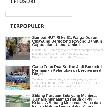
TELUSURI
TERPOPULER
Sambut HUT RI ke-81, Warga Dusun
Cikawung Bergotong Royong Bangun
Gapura dan Umbul-Umbul
Ciamis, JMI - Semangat kemerdekaan tampak nyata di
Dusun Cikawung, RT 26/07 Desa Cintaratu,
Kecamatan Lakbok, Kabupaten Ciamis, ...
Game Zone Dua Berlian Judi Berkedok
Permainan Ketangkasan Beroperasi di
Binjai
Salah satu permainan game Zone yang digunakan
juga untuk berjudi | FOTO : EDYS PN © 2016 Binjai,
JMI - Hasil pengamatan dan liputan w...
Sidang Putusan Sela yang Menjerat
Jurnalis Muhammad Harun di PN
Kelas l A Subang Memanas, Masa dan
Kuasa Hukum Desak Saksi Kunci