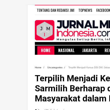
TENTANG DAN REDAKSI JMI
TOPNEWS
FACEBOO
HOME
NASIONAL
JAKARTA
RE
Home
/
Uncategories
/
Terpilih Menjadi Ketua DSI DKI Jaka
Terpilih Menjadi Ke
Sarmilih Berharap
Masyarakat dalam R