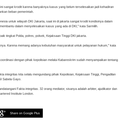
 ini sangat krodit karena banyaknya kasus yang belum terselesaikan jadi kehadiran
ankan beban pemerintah.
esia untuk wilayah DKI Jakarta, saat ini di jakarta sangat krodit kondisinya dalam
 membantu dalam menyelesaikan kasus yang ada di DKI," kata Sarmilih.
k tingkat Polda, polres, polsek, Kejaksaan Tinggi DKI jakarta.
aatnya. Karena memang adanya kebutuhan masyarakat untuk pelayanan hukum," kata
rdinasi dengan pihak kepolisian melalui Kabareskrim sudah menyampaikan tentang
a integritas kita selalu mengundang pihak Kepolisian, Kejaksaan Tinggi, Pengadilan
SI Sabela Gayo.
atangani Fakta integritas. 32 orang mediator, sisanya adalah arbiter, ajudikator dan
hartered Institute London.
Share on Google Plus