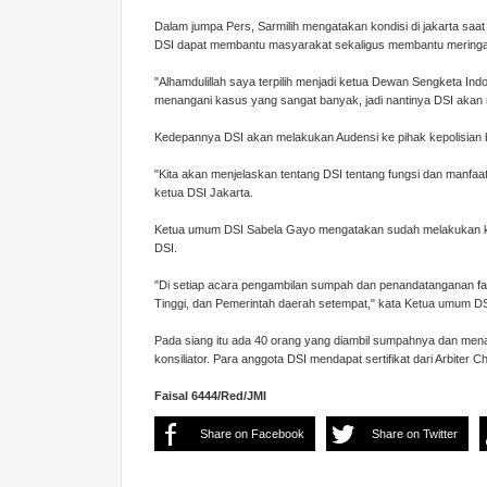
Dalam jumpa Pers, Sarmilih mengatakan kondisi di jakarta saat
DSI dapat membantu masyarakat sekaligus membantu mering
"Alhamdulillah saya terpilih menjadi ketua Dewan Sengketa Indon
menangani kasus yang sangat banyak, jadi nantinya DSI akan
Kedepannya DSI akan melakukan Audensi ke pihak kepolisian bai
"Kita akan menjelaskan tentang DSI tentang fungsi dan manf
ketua DSI Jakarta.
Ketua umum DSI Sabela Gayo mengatakan sudah melakukan koo
DSI.
"Di setiap acara pengambilan sumpah dan penandatanganan fakt
Tinggi, dan Pemerintah daerah setempat," kata Ketua umum D
Pada siang itu ada 40 orang yang diambil sumpahnya dan menand
konsiliator. Para anggota DSI mendapat sertifikat dari Arbiter C
Faisal 6444/Red/JMI
Share on Facebook
Share on Twitter