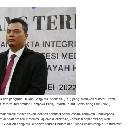
ta dan pengurus Dewan Sengketa Indonesia (DSI) yang diadakan di hotel Grand
h Bararat, Kecamatan Cempaka Putih, Jakarta Pusat, Senin siang (30/5/2022).
emiliki fungsi menyediakan layanan alternatif penyelesaian sengketa. Jadi kepada
engan prosedur mediasi, ajudikasi, arbitrase, konsiliasi dapat mengajukan
DSI adalah sengketa-sengketa terkait Perdata dan Pidana dalam rangka Restorative