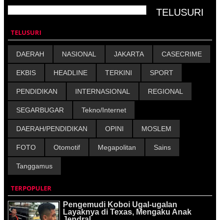
TELUSURI
DAERAH
NASIONAL
JAKARTA
CASECRIME
EKBIS
HEADLINE
TERKINI
SPORT
PENDIDIKAN
INTERNASIONAL
REGIONAL
SEGARBUGAR
Tekno/Internet
DAERAH/PENDIDIKAN
OPINI
MOSLEM
FOTO
Otomotif
Megapolitan
Sains
Tanggamus
TERPOPULER
Pengemudi Koboi Ugal-ugalan
Layaknya di Texas, Mengaku Anak
Jendral