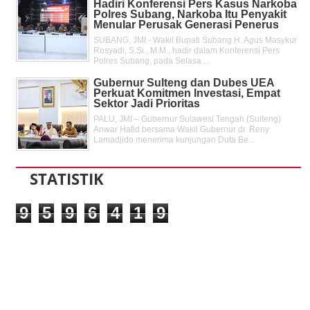
Hadiri Konferensi Pers Kasus Narkoba
Polres Subang, Narkoba Itu Penyakit
Menular Perusak Generasi Penerus
SUBANG, JMI - Wakil Bupati Subang H. Agus Masykur
Rosyadi, S.Si., M.M., hadir dalam Konferensi Pers
Polres Subang, pada Selasa ...
Gubernur Sulteng dan Dubes UEA
Perkuat Komitmen Investasi, Empat
Sektor Jadi Prioritas
PALU, JMI – Gubernur Sulawesi Tengah (Sulteng)
Anwar Hafid bersama Wakil Gubernur dr. Reny
Lamadjido menerima kunjungan Duta Be...
STATISTIK
9
5
9
6
4
1
9