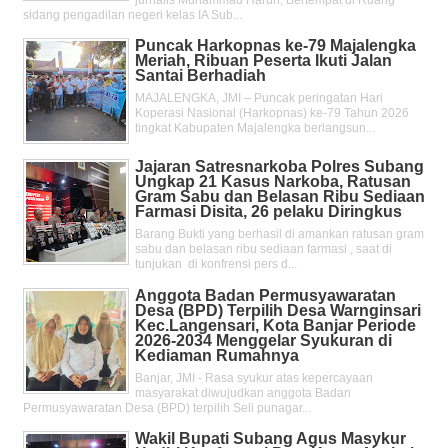
sidang pengadilan negeri kelas IA Sub...
Puncak Harkopnas ke-79 Majalengka
Meriah, Ribuan Peserta Ikuti Jalan
Santai Berhadiah
MAJALENGKA, JMI – Puncak peringatan Hari
Koperasi Nasional (Harkopnas) ke-79 Tahun 2026
tingkat Kabupaten Majalengka berlangsun...
Jajaran Satresnarkoba Polres Subang
Ungkap 21 Kasus Narkoba, Ratusan
Gram Sabu dan Belasan Ribu Sediaan
Farmasi Disita, 26 pelaku Diringkus
Barang Bukti yang berhasil di amankan ratusan gram
sabu dan belasan ribu sediaan farmasi , saat di
tunjukan di konfrensi pers d...
Anggota Badan Permusyawaratan
Desa (BPD) Terpilih Desa Warnginsari
Kec.Langensari, Kota Banjar Periode
2026-2034 Menggelar Syukuran di
Kediaman Rumahnya
Banjar, JMI - Rasa syukur atas kepercayaan
masyarakat diwujudkan anggota Badan
Permusyawaratan Desa (BPD) terpilih Seli punagar...
Wakil Bupati Subang Agus Masykur