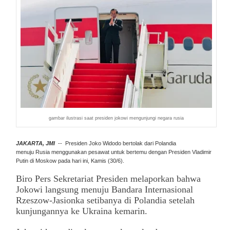
gambar ilustrasi saat presiden jokowi mengunjungi negara rusia
JAKARTA, JMI
-- Presiden
Joko Widodo
bertolak dari Polandia
menuju
Rusia
menggunakan pesawat untuk bertemu dengan Presiden
Vladimir
Putin
di Moskow pada hari ini, Kamis (30/6).
Biro Pers Sekretariat Presiden melaporkan bahwa
Jokowi langsung menuju Bandara Internasional
Rzeszow-Jasionka setibanya di Polandia setelah
kunjungannya ke Ukraina kemarin.