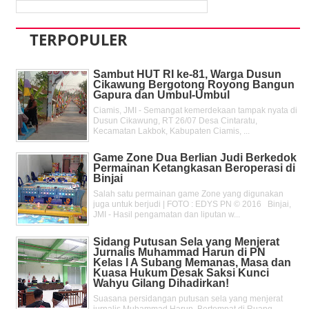
TERPOPULER
Sambut HUT RI ke-81, Warga Dusun
Cikawung Bergotong Royong Bangun
Gapura dan Umbul-Umbul
Ciamis, JMI - Semangat kemerdekaan tampak nyata di
Dusun Cikawung, RT 26/07 Desa Cintaratu,
Kecamatan Lakbok, Kabupaten Ciamis, ...
Game Zone Dua Berlian Judi Berkedok
Permainan Ketangkasan Beroperasi di
Binjai
Salah satu permainan game Zone yang digunakan
juga untuk berjudi | FOTO : EDYS PN © 2016 Binjai,
JMI - Hasil pengamatan dan liputan w...
Sidang Putusan Sela yang Menjerat
Jurnalis Muhammad Harun di PN
Kelas l A Subang Memanas, Masa dan
Kuasa Hukum Desak Saksi Kunci
Wahyu Gilang Dihadirkan!
Suasana persidangan putusan sela yang menjerat
jurnalis Muhammad Harun, Bertempat di Ruang