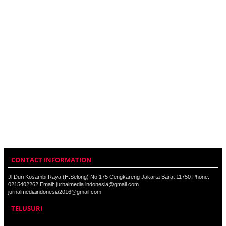
CONTACT INFORMATION
Jl.Duri Kosambi Raya (H.Selong) No.175 Cengkareng Jakarta Barat 11750 Phone:
0215402262 Email: jurnalmedia.indonesia@gmail.com
jurnalmediaindonesia2016@gmail.com
TELUSURI