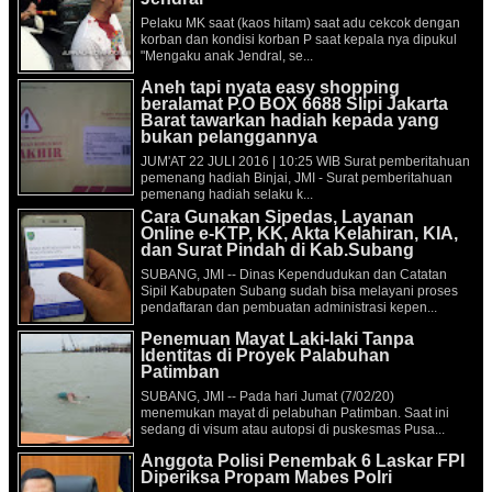
Pelaku MK saat (kaos hitam) saat adu cekcok dengan
korban dan kondisi korban P saat kepala nya dipukul
"Mengaku anak Jendral, se...
Aneh tapi nyata easy shopping
beralamat P.O BOX 6688 Slipi Jakarta
Barat tawarkan hadiah kepada yang
bukan pelanggannya
JUM'AT 22 JULI 2016 | 10:25 WIB Surat pemberitahuan
pemenang hadiah Binjai, JMI - Surat pemberitahuan
pemenang hadiah selaku k...
Cara Gunakan Sipedas, Layanan
Online e-KTP, KK, Akta Kelahiran, KIA,
dan Surat Pindah di Kab.Subang
SUBANG, JMI -- Dinas Kependudukan dan Catatan
Sipil Kabupaten Subang sudah bisa melayani proses
pendaftaran dan pembuatan administrasi kepen...
Penemuan Mayat Laki-laki Tanpa
Identitas di Proyek Palabuhan
Patimban
SUBANG, JMI -- Pada hari Jumat (7/02/20)
menemukan mayat di pelabuhan Patimban. Saat ini
sedang di visum atau autopsi di puskesmas Pusa...
Anggota Polisi Penembak 6 Laskar FPI
Diperiksa Propam Mabes Polri