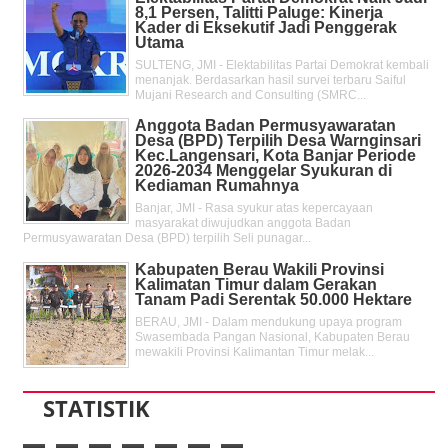
8,1 Persen, Talitti Paluge: Kinerja
Kader di Eksekutif Jadi Penggerak
Utama
SULTENG, JMI - Elektabilitas Partai Demokrat kembali
menanjak. Berdasarkan hasil survei terbaru Saiful
Mujani Research and Consulting (SMRC...
Anggota Badan Permusyawaratan
Desa (BPD) Terpilih Desa Warnginsari
Kec.Langensari, Kota Banjar Periode
2026-2034 Menggelar Syukuran di
Kediaman Rumahnya
Banjar, JMI - Rasa syukur atas kepercayaan
masyarakat diwujudkan anggota Badan
Permusyawaratan Desa (BPD) terpilih Seli punagar...
Kabupaten Berau Wakili Provinsi
Kalimatan Timur dalam Gerakan
Tanam Padi Serentak 50.000 Hektare
BERAU, JMI - Dalam mendukung upaya program
Swasembada Pangan Nasional, Kabupaten Berau
mewakili Provinsi Kalimantan Timur melak...
STATISTIK