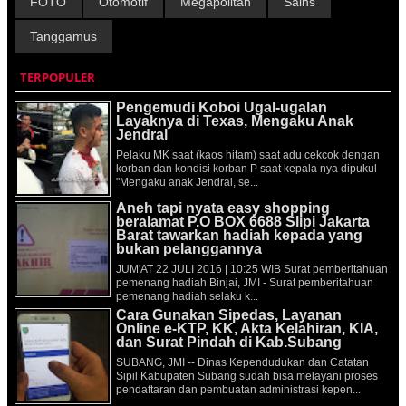
FOTO
Otomotif
Megapolitan
Sains
Tanggamus
TERPOPULER
Pengemudi Koboi Ugal-ugalan
Layaknya di Texas, Mengaku Anak
Jendral
Pelaku MK saat (kaos hitam) saat adu cekcok dengan
korban dan kondisi korban P saat kepala nya dipukul
"Mengaku anak Jendral, se...
Aneh tapi nyata easy shopping
beralamat P.O BOX 6688 Slipi Jakarta
Barat tawarkan hadiah kepada yang
bukan pelanggannya
JUM'AT 22 JULI 2016 | 10:25 WIB Surat pemberitahuan
pemenang hadiah Binjai, JMI - Surat pemberitahuan
pemenang hadiah selaku k...
Cara Gunakan Sipedas, Layanan
Online e-KTP, KK, Akta Kelahiran, KIA,
dan Surat Pindah di Kab.Subang
SUBANG, JMI -- Dinas Kependudukan dan Catatan
Sipil Kabupaten Subang sudah bisa melayani proses
pendaftaran dan pembuatan administrasi kepen...