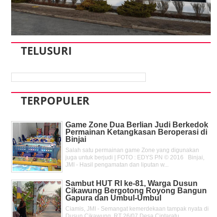
TELUSURI
TERPOPULER
Game Zone Dua Berlian Judi Berkedok
Permainan Ketangkasan Beroperasi di
Binjai
Salah satu permainan game Zone yang digunakan
juga untuk berjudi | FOTO : EDYS PN © 2016 Binjai,
JMI - Hasil pengamatan dan liputan w...
Sambut HUT RI ke-81, Warga Dusun
Cikawung Bergotong Royong Bangun
Gapura dan Umbul-Umbul
Ciamis, JMI - Semangat kemerdekaan tampak nyata di
Dusun Cikawung, RT 26/07 Desa Cintaratu,