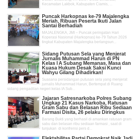
Kecamatan Lakbok, Kabupaten Ciamis, ...
Puncak Harkopnas ke-79 Majalengka
Meriah, Ribuan Peserta Ikuti Jalan
Santai Berhadiah
MAJALENGKA, JMI – Puncak peringatan Hari
Koperasi Nasional (Harkopnas) ke-79 Tahun 2026
tingkat Kabupaten Majalengka berlangsun...
Sidang Putusan Sela yang Menjerat
Jurnalis Muhammad Harun di PN
Kelas l A Subang Memanas, Masa dan
Kuasa Hukum Desak Saksi Kunci
Wahyu Gilang Dihadirkan!
Suasana persidangan putusan sela yang menjerat
jurnalis Muhammad Harun, Bertempat di Ruang
sidang pengadilan negeri kelas IA Sub...
Jajaran Satresnarkoba Polres Subang
Ungkap 21 Kasus Narkoba, Ratusan
Gram Sabu dan Belasan Ribu Sediaan
Farmasi Disita, 26 pelaku Diringkus
Barang Bukti yang berhasil di amankan ratusan gram
sabu dan belasan ribu sediaan farmasi , saat di
tunjukan di konfrensi pers d...
Elektabilitas Partai Demokrat Naik Jadi