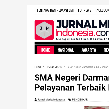
TENTANG DAN REDAKSI JMI
TOPNEWS
FACEBOO
WW
HOME
NASIONAL
JAKARTA
RE
Home
/
PENDIDIKAN
/
SMA Negeri Darmaraja Siap Berikan
SMA Negeri Darmar
Pelayanan Terbaik
Jurnal Media Indonesia
PENDIDIKAN