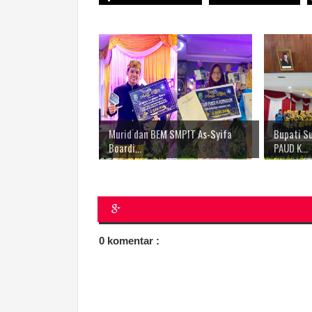
Murid dan BEM SMPIT As-Syifa
Bupati S
Boardi...
PAUD K...
0 komentar :