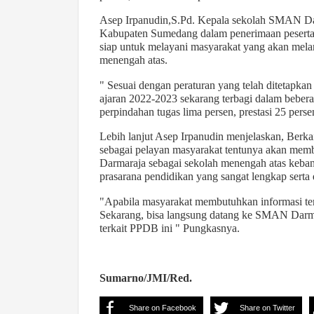
Asep Irpanudin,S.Pd. Kepala sekolah SMAN Da
Kabupaten Sumedang dalam penerimaan peserta 
siap untuk melayani masyarakat yang akan melan
menengah atas.
" Sesuai dengan peraturan yang telah ditetapka
ajaran 2022-2023 sekarang terbagi dalam beberapa
perpindahan tugas lima persen, prestasi 25 pers
Lebih lanjut Asep Irpanudin menjelaskan, Ber
sebagai pelayan masyarakat tentunya akan mem
Darmaraja sebagai sekolah menengah atas keb
prasarana pendidikan yang sangat lengkap serta d
"Apabila masyarakat membutuhkan informasi ter
Sekarang, bisa langsung datang ke SMAN Darma
terkait PPDB ini " Pungkasnya.
Sumarno/JMI/Red.
Share on Facebook
Share on Twitter