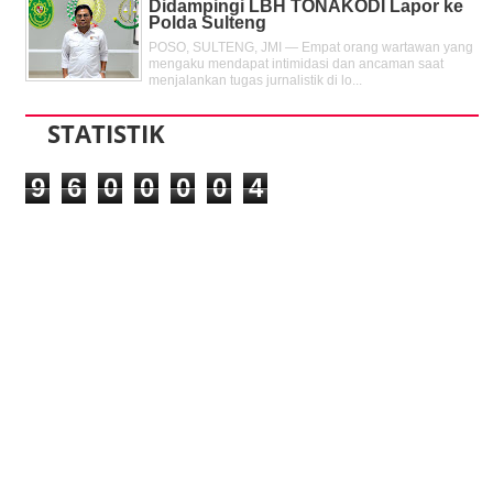
Didampingi LBH TONAKODI Lapor ke
Polda Sulteng
POSO, SULTENG, JMI — Empat orang wartawan yang
mengaku mendapat intimidasi dan ancaman saat
menjalankan tugas jurnalistik di lo...
STATISTIK
9
6
0
0
0
0
4