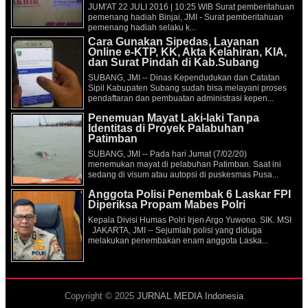
JUM'AT 22 JULI 2016 | 10:25 WIB Surat pemberitahuan
pemenang hadiah Binjai, JMI - Surat pemberitahuan
pemenang hadiah selaku k...
Cara Gunakan Sipedas, Layanan
Online e-KTP, KK, Akta Kelahiran, KIA,
dan Surat Pindah di Kab.Subang
SUBANG, JMI -- Dinas Kependudukan dan Catatan
Sipil Kabupaten Subang sudah bisa melayani proses
pendaftaran dan pembuatan administrasi kepen...
Penemuan Mayat Laki-laki Tanpa
Identitas di Proyek Palabuhan
Patimban
SUBANG, JMI -- Pada hari Jumat (7/02/20)
menemukan mayat di pelabuhan Patimban. Saat ini
sedang di visum atau autopsi di puskesmas Pusa...
Anggota Polisi Penembak 6 Laskar FPI
Diperiksa Propam Mabes Polri
Kepala Divisi Humas Polri Irjen Argo Yuwono. SIK. MSI
JAKARTA, JMI -- Sejumlah polisi yang diduga
melakukan penembakan enam anggota Laska...
Copyright © 2025
JURNAL MEDIA Indonesia