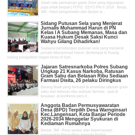
Salah satu permainan game Zone yang digunakan
juga untuk berjudi | FOTO : EDYS PN © 2016 Binjai,
JMI - Hasil pengamatan dan liputan w...
Sidang Putusan Sela yang Menjerat
Jurnalis Muhammad Harun di PN
Kelas l A Subang Memanas, Masa dan
Kuasa Hukum Desak Saksi Kunci
Wahyu Gilang Dihadirkan!
Suasana persidangan putusan sela yang menjerat
jurnalis Muhammad Harun, Bertempat di Ruang
sidang pengadilan negeri kelas IA Sub...
Jajaran Satresnarkoba Polres Subang
Ungkap 21 Kasus Narkoba, Ratusan
Gram Sabu dan Belasan Ribu Sediaan
Farmasi Disita, 26 pelaku Diringkus
Barang Bukti yang berhasil di amankan ratusan gram
sabu dan belasan ribu sediaan farmasi , saat di
tunjukan di konfrensi pers d...
Anggota Badan Permusyawaratan
Desa (BPD) Terpilih Desa Warnginsari
Kec.Langensari, Kota Banjar Periode
2026-2034 Menggelar Syukuran di
Kediaman Rumahnya
Banjar, JMI - Rasa syukur atas kepercayaan
masyarakat diwujudkan anggota Badan