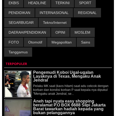
EKBIS
HEADLINE
TERKINI
SPORT
PENDIDIKAN
INTERNASIONAL
REGIONAL
SEGARBUGAR
Tekno/Internet
DAERAH/PENDIDIKAN
OPINI
MOSLEM
FOTO
Otomotif
Megapolitan
Sains
Tanggamus
TERPOPULER
Pengemudi Koboi Ugal-ugalan
Layaknya di Texas, Mengaku Anak
Jendral
Pelaku MK saat (kaos hitam) saat adu cekcok dengan
korban dan kondisi korban P saat kepala nya dipukul
"Mengaku anak Jendral, se...
Aneh tapi nyata easy shopping
beralamat P.O BOX 6688 Slipi Jakarta
Barat tawarkan hadiah kepada yang
bukan pelanggannya