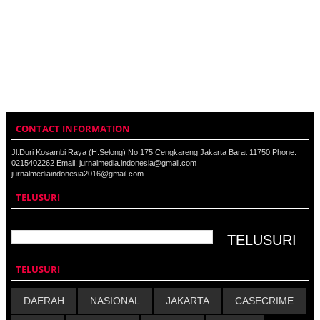
CONTACT INFORMATION
Jl.Duri Kosambi Raya (H.Selong) No.175 Cengkareng Jakarta Barat 11750 Phone:
0215402262 Email: jurnalmedia.indonesia@gmail.com
jurnalmediaindonesia2016@gmail.com
TELUSURI
TELUSURI
DAERAH
NASIONAL
JAKARTA
CASECRIME