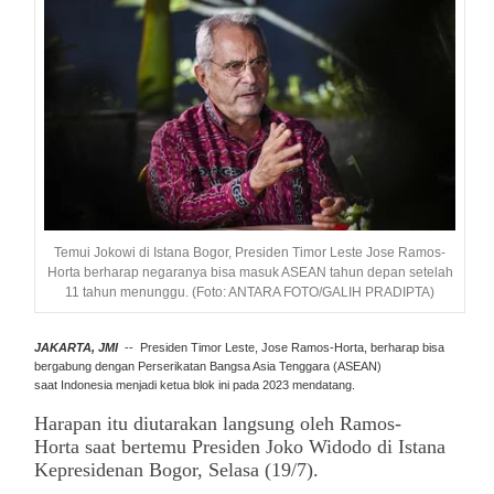
Temui Jokowi di Istana Bogor, Presiden Timor Leste Jose Ramos-
Horta berharap negaranya bisa masuk ASEAN tahun depan setelah
11 tahun menunggu. (Foto: ANTARA FOTO/GALIH PRADIPTA)
JAKARTA, JMI
-- Presiden
Timor Leste
, Jose Ramos-Horta, berharap bisa
bergabung dengan Perserikatan Bangsa Asia Tenggara (
ASEAN
)
saat
Indonesia
menjadi ketua blok ini pada 2023 mendatang.
Harapan itu diutarakan langsung oleh Ramos-
Horta saat bertemu Presiden Joko Widodo di Istana
Kepresidenan Bogor, Selasa (19/7).