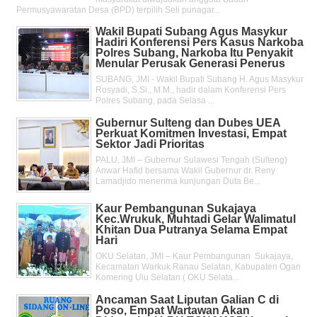
Permusyawaratan Desa (BPD) terpilih Seli punagar...
Wakil Bupati Subang Agus Masykur
Hadiri Konferensi Pers Kasus Narkoba
Polres Subang, Narkoba Itu Penyakit
Menular Perusak Generasi Penerus
SUBANG, JMI - Wakil Bupati Subang H. Agus Masykur
Rosyadi, S.Si., M.M., hadir dalam Konferensi Pers
Polres Subang, pada Selasa ...
Gubernur Sulteng dan Dubes UEA
Perkuat Komitmen Investasi, Empat
Sektor Jadi Prioritas
PALU, JMI – Gubernur Sulawesi Tengah (Sulteng)
Anwar Hafid bersama Wakil Gubernur dr. Reny
Lamadjido menerima kunjungan Duta Be...
Kaur Pembangunan Sukajaya
Kec.Wrukuk, Muhtadi Gelar Walimatul
Khitan Dua Putranya Selama Empat
Hari
OKU Selatan, JMI – Kaur Pembangunan Sukajaya,
Kecamatan Warkuk Ranau Selatan, Kabupaten Ogan
Komering Ulu Selatan ( OKU Selata...
Ancaman Saat Liputan Galian C di
Poso, Empat Wartawan Akan