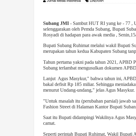
Jurnal Media Indonesia
DAERAH
Subang JMI
- Sambut HUT RI yang ke - 77 , Us
selenggarakan oleh Pemda Subang, Bupati Sub
Rosyadi di hadapan para awak media , Senin,1
Bupati Subang Ruhimat melalui wakil Bupati 
merupakan tahun kedua Kabupaten Subang tanp
Tahun pertama yakni pada tahun 2021, APBD P
Subang terlambat mengusulkan dokumen APBD m
Lanjut Agus Masykur," bahwa tahun ini, APBD
bakal defisit Rp 185 miliar. Sehingga meniadak
menurut Undang-undang," jelas Agus Masykur.
"Untuk masalah itu (perubahan parsial) jawab s
Fashion Street di Halaman Kantor Bupati Suban
Saat itu Bupati didampingi Wakilnya Agus Mas
camat.
Seperti perintah Bupati Ruhimat, Wakil Bupat