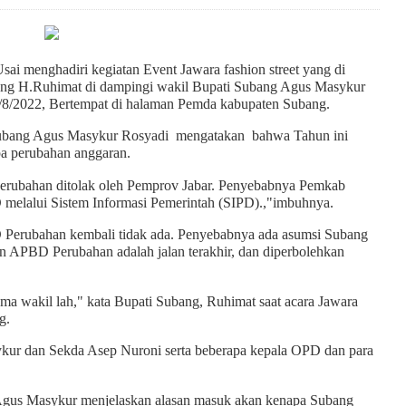
ai menghadiri kegiatan Event Jawara fashion street yang di
ang H.Ruhimat di dampingi wakil Bupati Subang Agus Masykur
5/8/2022, Bertempat di halaman Pemda kabupaten Subang.
Subang Agus Masykur Rosyadi mengatakan bahwa Tahun ini
a perubahan anggaran.
erubahan ditolak oleh Pemprov Jabar. Penyebabnya Pemkab
elalui Sistem Informasi Pemerintah (SIPD).,"imbuhnya.
 Perubahan kembali tidak ada. Penyebabnya ada asumsi Subang
an APBD Perubahan adalah jalan terakhir, dan diperbolehkan
ama wakil lah," kata Bupati Subang, Ruhimat saat acara Jawara
g.
ykur dan Sekda Asep Nuroni serta beberapa kepala OPD dan para
i Agus Masykur menjelaskan alasan masuk akan kenapa Subang