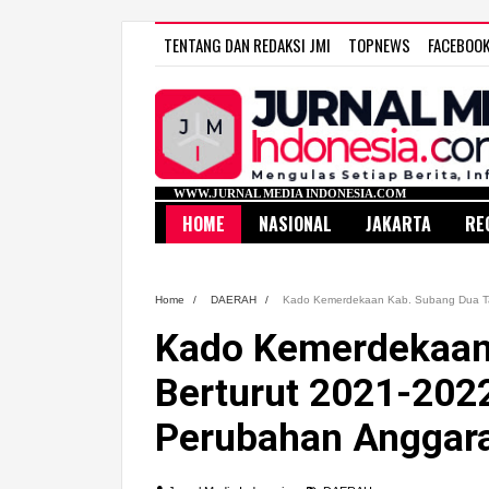
TENTANG DAN REDAKSI JMI
TOPNEWS
FACEBOO
WWW.JURNAL MEDIA INDONESIA.COM
HOME
NASIONAL
JAKARTA
RE
Home
/
DAERAH
/
Kado Kemerdekaan Kab. Subang Dua T
Kado Kemerdekaan
Berturut 2021-20
Perubahan Anggar