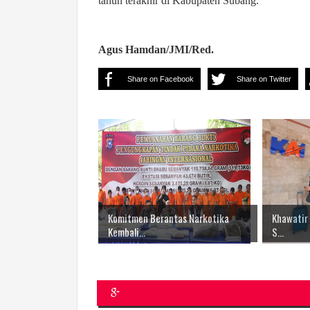
tahun terakhir di Kabupaten Subang.
Agus Hamdan/JMI/Red.
Share on Facebook
Share on Twitter
Komitmen Berantas Narkotika
Khawatir 
Kembali...
S...