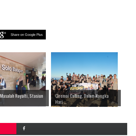
Share on Google Plus
Masalah Royalti, Stasiun
Ciremai Calling, Dalam Rangka
Hari ...