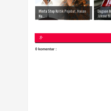
Minta Stop Kritik Pejabat, Hasan
Dugaan M
Na...
Jokowi Ma
0 komentar :