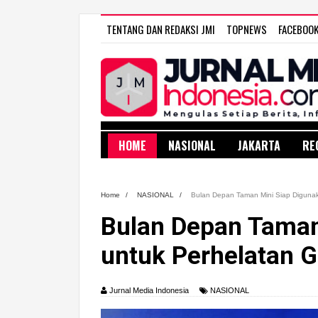
TENTANG DAN REDAKSI JMI
TOPNEWS
FACEBOO
HOME
NASIONAL
JAKARTA
RE
Home
/
NASIONAL
/
Bulan Depan Taman Mini Siap Diguna
Bulan Depan Taman
untuk Perhelatan 
Jurnal Media Indonesia
NASIONAL