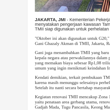
JAKARTA, JMI
- Kementerian Peker
menyatakan pengerjaan kawasan Taman
TMII siap digunakan untuk perhelata
"Oktober ini akan digunakan untuk G20,"
Gani Ghazaly Akman di TMII, Jakarta, R
Gani juga menambahkan TMII yang baru se
kepala negara atau perwakilannya dalam 
yang memakan biaya sebesar Rp1,08 tril
umum yang ingin menikmati keindahan Ind
Kendati demikian, terkait pembukaan TMI
karena masih menunggu selesainya perhel
Setelah itu nanti secara bertahap masya
Kegiatan renovasi TMII mencakup Zona 1
yaitu penataan area gerbang utama, renova
Gadjah Mada, Tugu Pancasila, Keong Ma