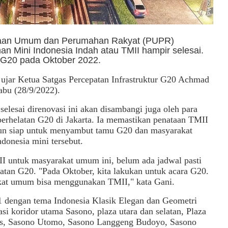
jaan Umum dan Perumahan Rakyat (PUPR)
 Mini Indonesia Indah atau TMII hampir selesai.
n G20 pada Oktober 2022.
 ujar Ketua Satgas Percepatan Infrastruktur G20 Achmad
abu (28/9/2022).
lesai direnovasi ini akan disambangi juga oleh para
perhelatan G20 di Jakarta. Ia memastikan penataan TMII
iun siap untuk menyambut tamu G20 dan masyarakat
onesia mini tersebut.
I untuk masyarakat umum ini, belum ada jadwal pasti
atan G20. "Pada Oktober, kita lakukan untuk acara G20.
rakat umum bisa menggunakan TMII," kata Gani.
 dengan tema Indonesia Klasik Elegan dan Geometri
si koridor utama Sasono, plaza utara dan selatan, Plaza
s, Sasono Utomo, Sasono Langgeng Budoyo, Sasono