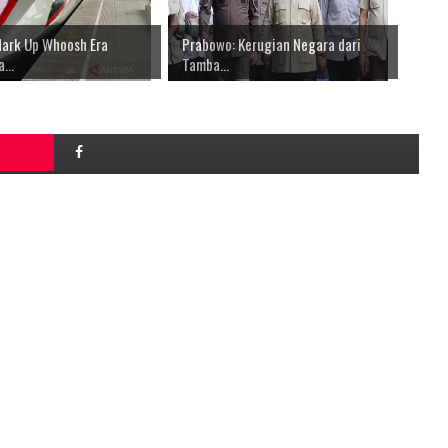
ark Up Whoosh Era
Prabowo: Kerugian Negara dari
...
Tamba...