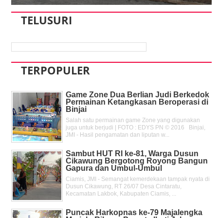
TELUSURI
TERPOPULER
Game Zone Dua Berlian Judi Berkedok
Permainan Ketangkasan Beroperasi di
Binjai
Salah satu permainan game Zone yang digunakan
juga untuk berjudi | FOTO : EDYS PN © 2016 Binjai,
JMI - Hasil pengamatan dan liputan w...
Sambut HUT RI ke-81, Warga Dusun
Cikawung Bergotong Royong Bangun
Gapura dan Umbul-Umbul
Ciamis, JMI - Semangat kemerdekaan tampak nyata di
Dusun Cikawung, RT 26/07 Desa Cintaratu,
Kecamatan Lakbok, Kabupaten Ciamis, ...
Puncak Harkopnas ke-79 Majalengka