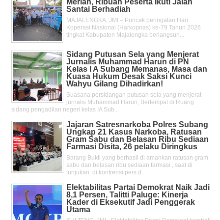
Meriah, Ribuan Peserta Ikuti Jalan
Santai Berhadiah
MAJALENGKA, JMI – Puncak peringatan Hari
Koperasi Nasional (Harkopnas) ke-79 Tahun 2026
tingkat Kabupaten Majalengka berlangsun...
Sidang Putusan Sela yang Menjerat
Jurnalis Muhammad Harun di PN
Kelas l A Subang Memanas, Masa dan
Kuasa Hukum Desak Saksi Kunci
Wahyu Gilang Dihadirkan!
Suasana persidangan putusan sela yang menjerat
jurnalis Muhammad Harun, Bertempat di Ruang
sidang pengadilan negeri kelas IA Sub...
Jajaran Satresnarkoba Polres Subang
Ungkap 21 Kasus Narkoba, Ratusan
Gram Sabu dan Belasan Ribu Sediaan
Farmasi Disita, 26 pelaku Diringkus
Barang Bukti yang berhasil di amankan ratusan gram
sabu dan belasan ribu sediaan farmasi , saat di
tunjukan di konfrensi pers d...
Elektabilitas Partai Demokrat Naik Jadi
8,1 Persen, Talitti Paluge: Kinerja
Kader di Eksekutif Jadi Penggerak
Utama