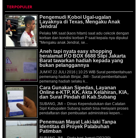
TERPOPULER
Pengemudi Koboi Ugal-ugalan
Layaknya di Texas, Mengaku Anak
Jendral
Pelaku MK saat (kaos hitam) saat adu cekcok dengan
korban dan kondisi korban P saat kepala nya dipukul
"Mengaku anak Jendral, se...
Aneh tapi nyata easy shopping
beralamat P.O BOX 6688 Slipi Jakarta
Barat tawarkan hadiah kepada yang
bukan pelanggannya
JUM'AT 22 JULI 2016 | 10:25 WIB Surat pemberitahuan
pemenang hadiah Binjai, JMI - Surat pemberitahuan
pemenang hadiah selaku k...
Cara Gunakan Sipedas, Layanan
Online e-KTP, KK, Akta Kelahiran, KIA,
dan Surat Pindah di Kab.Subang
SUBANG, JMI -- Dinas Kependudukan dan Catatan
Sipil Kabupaten Subang sudah bisa melayani proses
pendaftaran dan pembuatan administrasi kepen...
Penemuan Mayat Laki-laki Tanpa
Identitas di Proyek Palabuhan
Patimban
SUBANG, JMI -- Pada hari Jumat (7/02/20)