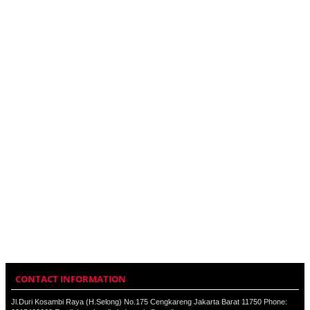
CONTACT INFORMATION
Jl.Duri Kosambi Raya (H.Selong) No.175 Cengkareng Jakarta Barat 11750 Phone: