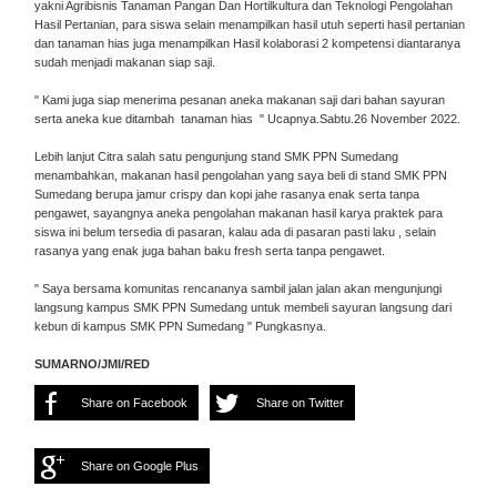
yakni Agribisnis Tanaman Pangan Dan Hortilkultura dan Teknologi Pengolahan
Hasil Pertanian, para siswa selain menampilkan hasil utuh seperti hasil pertanian
dan tanaman hias juga menampilkan Hasil kolaborasi 2 kompetensi diantaranya
sudah menjadi makanan siap saji.
" Kami juga siap menerima pesanan aneka makanan saji dari bahan sayuran
serta aneka kue ditambah tanaman hias " Ucapnya.Sabtu.26 November 2022.
Lebih lanjut Citra salah satu pengunjung stand SMK PPN Sumedang
menambahkan, makanan hasil pengolahan yang saya beli di stand SMK PPN
Sumedang berupa jamur crispy dan kopi jahe rasanya enak serta tanpa
pengawet, sayangnya aneka pengolahan makanan hasil karya praktek para
siswa ini belum tersedia di pasaran, kalau ada di pasaran pasti laku , selain
rasanya yang enak juga bahan baku fresh serta tanpa pengawet.
" Saya bersama komunitas rencananya sambil jalan jalan akan mengunjungi
langsung kampus SMK PPN Sumedang untuk membeli sayuran langsung dari
kebun di kampus SMK PPN Sumedang " Pungkasnya.
SUMARNO/JMI/RED
Share on Facebook
Share on Twitter
Share on Google Plus