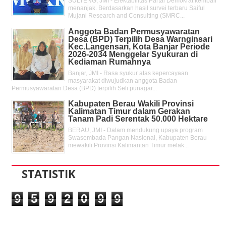
SULTENG, JMI - Elektabilitas Partai Demokrat kembali
menanjak. Berdasarkan hasil survei terbaru Saiful
Mujani Research and Consulting (SMRC...
Anggota Badan Permusyawaratan
Desa (BPD) Terpilih Desa Warnginsari
Kec.Langensari, Kota Banjar Periode
2026-2034 Menggelar Syukuran di
Kediaman Rumahnya
Banjar, JMI - Rasa syukur atas kepercayaan
masyarakat diwujudkan anggota Badan
Permusyawaratan Desa (BPD) terpilih Seli punagar...
Kabupaten Berau Wakili Provinsi
Kalimatan Timur dalam Gerakan
Tanam Padi Serentak 50.000 Hektare
BERAU, JMI - Dalam mendukung upaya program
Swasembada Pangan Nasional, Kabupaten Berau
mewakili Provinsi Kalimantan Timur melak...
STATISTIK
9
5
9
2
0
9
9