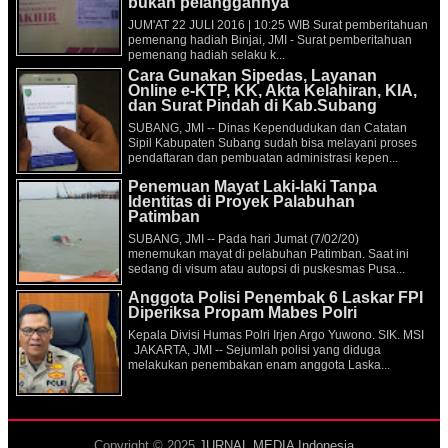
bukan pelanggannya
JUM'AT 22 JULI 2016 | 10:25 WIB Surat pemberitahuan
pemenang hadiah Binjai, JMI - Surat pemberitahuan
pemenang hadiah selaku k...
Cara Gunakan Sipedas, Layanan
Online e-KTP, KK, Akta Kelahiran, KIA,
dan Surat Pindah di Kab.Subang
SUBANG, JMI -- Dinas Kependudukan dan Catatan
Sipil Kabupaten Subang sudah bisa melayani proses
pendaftaran dan pembuatan administrasi kepen...
Penemuan Mayat Laki-laki Tanpa
Identitas di Proyek Palabuhan
Patimban
SUBANG, JMI -- Pada hari Jumat (7/02/20)
menemukan mayat di pelabuhan Patimban. Saat ini
sedang di visum atau autopsi di puskesmas Pusa...
Anggota Polisi Penembak 6 Laskar FPI
Diperiksa Propam Mabes Polri
Kepala Divisi Humas Polri Irjen Argo Yuwono. SIK. MSI
JAKARTA, JMI -- Sejumlah polisi yang diduga
melakukan penembakan enam anggota Laska...
Copyright © 2025
JURNAL MEDIA Indonesia