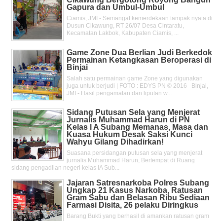
Gapura dan Umbul-Umbul
Ciamis, JMI - Semangat kemerdekaan tampak nyata di
Dusun Cikawung, RT 26/07 Desa Cintaratu,
Kecamatan Lakbok, Kabupaten Ciamis, ...
Game Zone Dua Berlian Judi Berkedok
Permainan Ketangkasan Beroperasi di
Binjai
Salah satu permainan game Zone yang digunakan
juga untuk berjudi | FOTO : EDYS PN © 2016 Binjai,
JMI - Hasil pengamatan dan liputan w...
Sidang Putusan Sela yang Menjerat
Jurnalis Muhammad Harun di PN
Kelas l A Subang Memanas, Masa dan
Kuasa Hukum Desak Saksi Kunci
Wahyu Gilang Dihadirkan!
Suasana persidangan putusan sela yang menjerat
jurnalis Muhammad Harun, Bertempat di Ruang
sidang pengadilan negeri kelas IA Sub...
Jajaran Satresnarkoba Polres Subang
Ungkap 21 Kasus Narkoba, Ratusan
Gram Sabu dan Belasan Ribu Sediaan
Farmasi Disita, 26 pelaku Diringkus
Barang Bukti yang berhasil di amankan ratusan gram