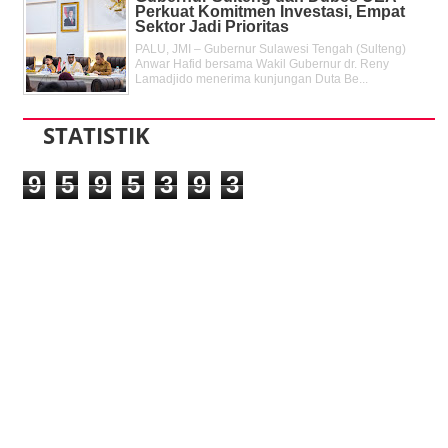
Perkuat Komitmen Investasi, Empat
Sektor Jadi Prioritas
PALU, JMI – Gubernur Sulawesi Tengah (Sulteng)
Anwar Hafid bersama Wakil Gubernur dr. Reny
Lamadjido menerima kunjungan Duta Be...
STATISTIK
9
5
9
5
3
9
3