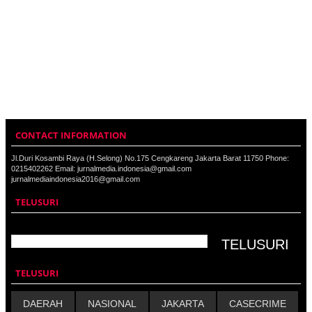
CONTACT INFORMATION
Jl.Duri Kosambi Raya (H.Selong) No.175 Cengkareng Jakarta Barat 11750 Phone:
0215402262 Email: jurnalmedia.indonesia@gmail.com
jurnalmediaindonesia2016@gmail.com
TELUSURI
TELUSURI
DAERAH
NASIONAL
JAKARTA
CASECRIME