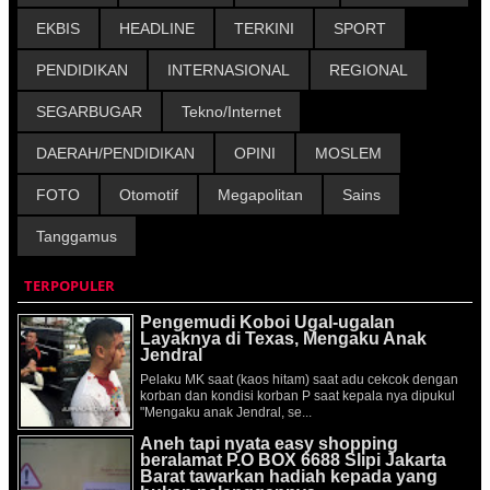
EKBIS
HEADLINE
TERKINI
SPORT
PENDIDIKAN
INTERNASIONAL
REGIONAL
SEGARBUGAR
Tekno/Internet
DAERAH/PENDIDIKAN
OPINI
MOSLEM
FOTO
Otomotif
Megapolitan
Sains
Tanggamus
TERPOPULER
Pengemudi Koboi Ugal-ugalan
Layaknya di Texas, Mengaku Anak
Jendral
Pelaku MK saat (kaos hitam) saat adu cekcok dengan
korban dan kondisi korban P saat kepala nya dipukul
"Mengaku anak Jendral, se...
Aneh tapi nyata easy shopping
beralamat P.O BOX 6688 Slipi Jakarta
Barat tawarkan hadiah kepada yang