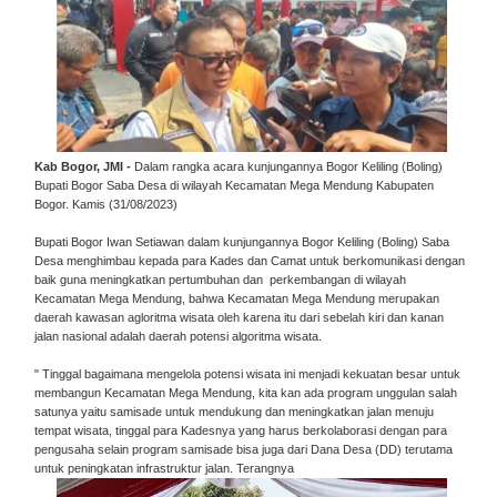
Kab Bogor, JMI -
Dalam rangka acara kunjungannya Bogor Keliling (Boling)
Bupati Bogor Saba Desa di wilayah Kecamatan Mega Mendung Kabupaten
Bogor. Kamis (31/08/2023)
Bupati Bogor Iwan Setiawan dalam kunjungannya Bogor Keliling (Boling) Saba
Desa menghimbau kepada para Kades dan Camat untuk berkomunikasi dengan
baik guna meningkatkan pertumbuhan dan perkembangan di wilayah
Kecamatan Mega Mendung, bahwa Kecamatan Mega Mendung merupakan
daerah kawasan agloritma wisata oleh karena itu dari sebelah kiri dan kanan
jalan nasional adalah daerah potensi algoritma wisata.
" Tinggal bagaimana mengelola potensi wisata ini menjadi kekuatan besar untuk
membangun Kecamatan Mega Mendung, kita kan ada program unggulan salah
satunya yaitu samisade untuk mendukung dan meningkatkan jalan menuju
tempat wisata, tinggal para Kadesnya yang harus berkolaborasi dengan para
pengusaha selain program samisade bisa juga dari Dana Desa (DD) terutama
untuk peningkatan infrastruktur jalan. Terangnya