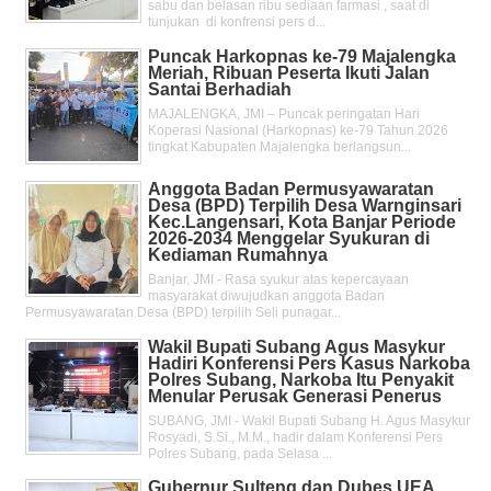
sabu dan belasan ribu sediaan farmasi , saat di
tunjukan di konfrensi pers d...
Puncak Harkopnas ke-79 Majalengka
Meriah, Ribuan Peserta Ikuti Jalan
Santai Berhadiah
MAJALENGKA, JMI – Puncak peringatan Hari
Koperasi Nasional (Harkopnas) ke-79 Tahun 2026
tingkat Kabupaten Majalengka berlangsun...
Anggota Badan Permusyawaratan
Desa (BPD) Terpilih Desa Warnginsari
Kec.Langensari, Kota Banjar Periode
2026-2034 Menggelar Syukuran di
Kediaman Rumahnya
Banjar, JMI - Rasa syukur atas kepercayaan
masyarakat diwujudkan anggota Badan
Permusyawaratan Desa (BPD) terpilih Seli punagar...
Wakil Bupati Subang Agus Masykur
Hadiri Konferensi Pers Kasus Narkoba
Polres Subang, Narkoba Itu Penyakit
Menular Perusak Generasi Penerus
SUBANG, JMI - Wakil Bupati Subang H. Agus Masykur
Rosyadi, S.Si., M.M., hadir dalam Konferensi Pers
Polres Subang, pada Selasa ...
Gubernur Sulteng dan Dubes UEA