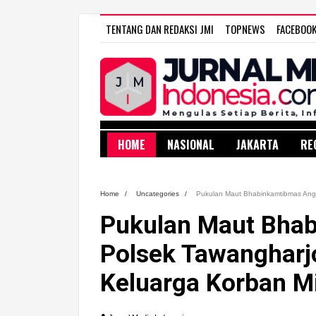
TENTANG DAN REDAKSI JMI
TOPNEWS
FACEBOO
HOME
NASIONAL
JAKARTA
RE
Home
/
Uncategories
/
Pukulan Maut Bhabinkamtibmas Angg
Pukulan Maut Bha
Polsek Tawangharj
Keluarga Korban Mi