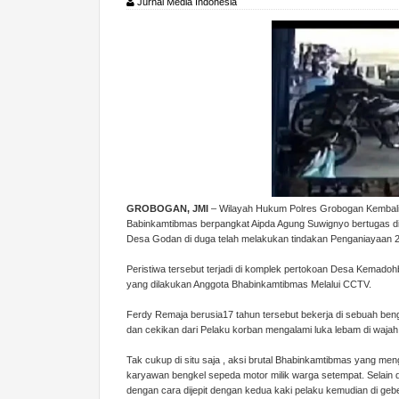
Jurnal Media Indonesia
GROBOGAN, JMI
– Wilayah Hukum Polres Grobogan Kembali d
Babinkamtibmas berpangkat Aipda Agung Suwignyo bertugas d
Desa Godan di duga telah melakukan tindakan Penganiayaan 2 
Peristiwa tersebut terjadi di komplek pertokoan Desa Kemado
yang dilakukan Anggota Bhabinkamtibmas Melalui CCTV.
Ferdy Remaja berusia17 tahun tersebut bekerja di sebuah bengk
dan cekikan dari Pelaku korban mengalami luka lebam di wajah 
Tak cukup di situ saja , aksi brutal Bhabinkamtibmas yang me
karyawan bengkel sepeda motor milik warga setempat. Selain d
dengan cara dijepit dengan kedua kaki pelaku kemudian di ge