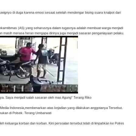
Suwignyo di duga karena emosi sesaat setelah mendengar bising suara knalpot dari
binkamtibmas (AS) yang seharusnya dalam tugasnya adalah membuat warga menjadi
iapun masih merasa heran mengapa dirinya juga menjadi sasaran penganiayaan pelaku.
niaya. Saya menjadi salah sasaran oleh mas Agung” Terang Riko
 Media Indonesia,membenarkan atas kejadian yang dilakukan anggotanya Tersebut.
emukan di Polsek. Terang Umbarwati
h keluarga korban dan korban. Kini persoalan tersebut telah di limpahkan ke Polres