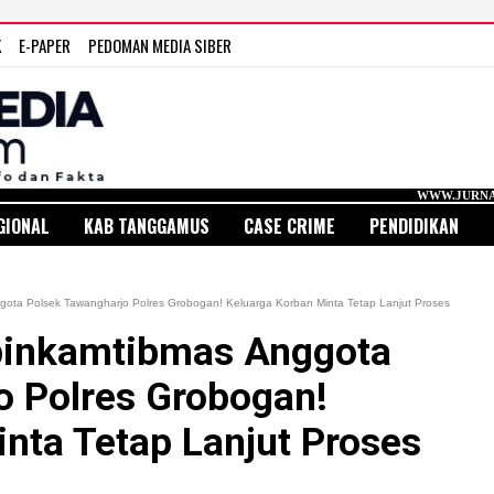
K
E-PAPER
PEDOMAN MEDIA SIBER
WWW.JURNAL MEDIA IND
GIONAL
KAB TANGGAMUS
CASE CRIME
PENDIDIKAN
ota Polsek Tawangharjo Polres Grobogan! Keluarga Korban Minta Tetap Lanjut Proses
binkamtibmas Anggota
o Polres Grobogan!
nta Tetap Lanjut Proses