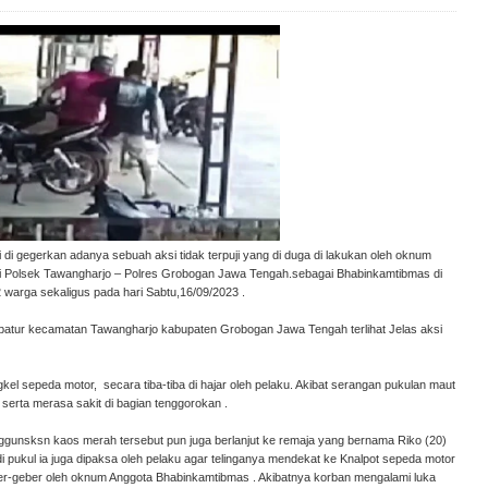
i gegerkan adanya sebuah aksi tidak terpuji yang di duga di lakukan oleh oknum
i Polsek Tawangharjo – Polres Grobogan Jawa Tengah.sebagai Bhabinkamtibmas di
warga sekaligus pada hari Sabtu,16/09/2023 .
hbatur kecamatan Tawangharjo kabupaten Grobogan Jawa Tengah terlihat Jelas aksi
el sepeda motor, secara tiba-tiba di hajar oleh pelaku. Akibat serangan pukulan maut
serta merasa sakit di bagian tenggorokan .
nggunsksn kaos merah tersebut pun juga berlanjut ke remaja yang bernama Riko (20)
i pukul ia juga dipaksa oleh pelaku agar telinganya mendekat ke Knalpot sepeda motor
ber-geber oleh oknum Anggota Bhabinkamtibmas . Akibatnya korban mengalami luka