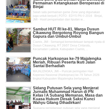
Permainan Ketangkasan Beroperasi di
Binjai
Salah satu permainan game Zone yang digunakan
juga untuk berjudi | FOTO : EDYS PN © 2016 Binjai,
JMI - Hasil pengamatan dan liputan w...
Sambut HUT RI ke-81, Warga Dusun
Cikawung Bergotong Royong Bangun
Gapura dan Umbul-Umbul
Ciamis, JMI - Semangat kemerdekaan tampak nyata di
Dusun Cikawung, RT 26/07 Desa Cintaratu,
Kecamatan Lakbok, Kabupaten Ciamis, ...
Puncak Harkopnas ke-79 Majalengka
Meriah, Ribuan Peserta Ikuti Jalan
Santai Berhadiah
MAJALENGKA, JMI – Puncak peringatan Hari
Koperasi Nasional (Harkopnas) ke-79 Tahun 2026
tingkat Kabupaten Majalengka berlangsun...
Sidang Putusan Sela yang Menjerat
Jurnalis Muhammad Harun di PN
Kelas l A Subang Memanas, Masa dan
Kuasa Hukum Desak Saksi Kunci
Wahyu Gilang Dihadirkan!
Suasana persidangan putusan sela yang menjerat