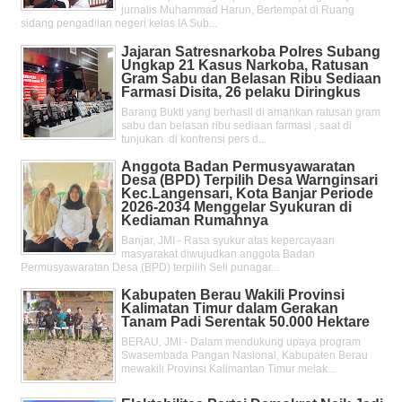
jurnalis Muhammad Harun, Bertempat di Ruang
sidang pengadilan negeri kelas IA Sub...
Jajaran Satresnarkoba Polres Subang
Ungkap 21 Kasus Narkoba, Ratusan
Gram Sabu dan Belasan Ribu Sediaan
Farmasi Disita, 26 pelaku Diringkus
Barang Bukti yang berhasil di amankan ratusan gram
sabu dan belasan ribu sediaan farmasi , saat di
tunjukan di konfrensi pers d...
Anggota Badan Permusyawaratan
Desa (BPD) Terpilih Desa Warnginsari
Kec.Langensari, Kota Banjar Periode
2026-2034 Menggelar Syukuran di
Kediaman Rumahnya
Banjar, JMI - Rasa syukur atas kepercayaan
masyarakat diwujudkan anggota Badan
Permusyawaratan Desa (BPD) terpilih Seli punagar...
Kabupaten Berau Wakili Provinsi
Kalimatan Timur dalam Gerakan
Tanam Padi Serentak 50.000 Hektare
BERAU, JMI - Dalam mendukung upaya program
Swasembada Pangan Nasional, Kabupaten Berau
mewakili Provinsi Kalimantan Timur melak...