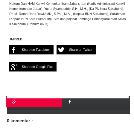
Hukum Dan HAM Kanwil Kemenkumham Jabar), Itun (Kadiv Administrasi Kanwil
Kemenkumham Jabar), Yusuf Syamsuddin S.H., M.H., (Ka PN Kota Sukabumi),
Dr. M. Retno Daru Dewi AMK., S.Psi., M.Si., (Kepala BNN Sukabumi), Surahman
(Kepala BPN Kota Sukabumi), Staf dan pejabat Lembaga Pemasyarakatan Kelas
II Sukabumi.(Pendim 0607)
JMI/RED
Share on Facebook
Share on Twitter
Share on Google Plus
0 komentar :