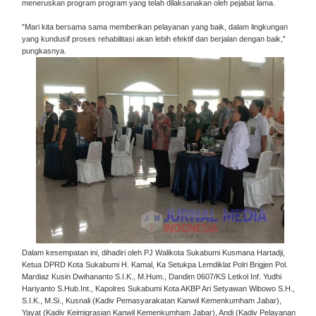
meneruskan program program yang telah dilaksanakan oleh pejabat lama.
”Mari kita bersama sama memberikan pelayanan yang baik, dalam lingkungan
yang kundusif proses rehabilitasi akan lebih efektif dan berjalan dengan baik,”
pungkasnya.
Dalam kesempatan ini, dihadiri oleh PJ Walikota Sukabumi Kusmana Hartadji,
Ketua DPRD Kota Sukabumi H. Kamal, Ka Setukpa Lemdiklat Polri Brigjen Pol.
Mardiaz Kusin Dwihananto S.I.K., M.Hum., Dandim 0607/KS Letkol Inf. Yudhi
Hariyanto S.Hub.Int., Kapolres Sukabumi Kota AKBP Ari Setyawan Wibowo S.H.,
S.I.K., M.Si., Kusnali (Kadiv Pemasyarakatan Kanwil Kemenkumham Jabar),
Yayat (Kadiv Keimigrasian Kanwil Kemenkumham Jabar), Andi (Kadiv Pelayanan