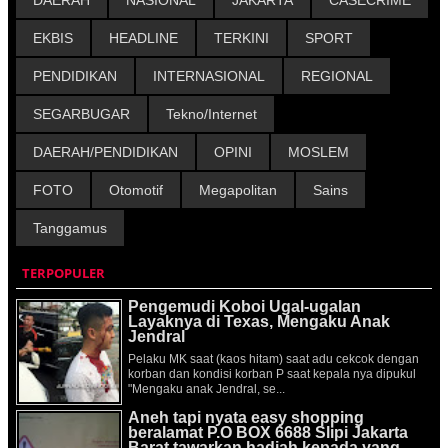
DAERAH
NASIONAL
JAKARTA
CASECRIME
EKBIS
HEADLINE
TERKINI
SPORT
PENDIDIKAN
INTERNASIONAL
REGIONAL
SEGARBUGAR
Tekno/Internet
DAERAH/PENDIDIKAN
OPINI
MOSLEM
FOTO
Otomotif
Megapolitan
Sains
Tanggamus
TERPOPULER
Pengemudi Koboi Ugal-ugalan
Layaknya di Texas, Mengaku Anak
Jendral
Pelaku MK saat (kaos hitam) saat adu cekcok dengan
korban dan kondisi korban P saat kepala nya dipukul
"Mengaku anak Jendral, se...
Aneh tapi nyata easy shopping
beralamat P.O BOX 6688 Slipi Jakarta
Barat tawarkan hadiah kepada yang