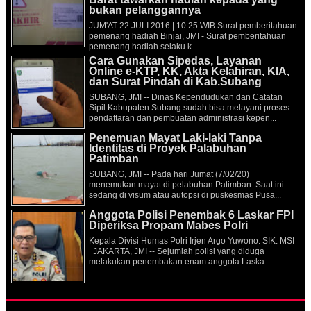
bukan pelanggannya
JUM'AT 22 JULI 2016 | 10:25 WIB Surat pemberitahuan
pemenang hadiah Binjai, JMI - Surat pemberitahuan
pemenang hadiah selaku k...
Cara Gunakan Sipedas, Layanan
Online e-KTP, KK, Akta Kelahiran, KIA,
dan Surat Pindah di Kab.Subang
SUBANG, JMI -- Dinas Kependudukan dan Catatan
Sipil Kabupaten Subang sudah bisa melayani proses
pendaftaran dan pembuatan administrasi kepen...
Penemuan Mayat Laki-laki Tanpa
Identitas di Proyek Palabuhan
Patimban
SUBANG, JMI -- Pada hari Jumat (7/02/20)
menemukan mayat di pelabuhan Patimban. Saat ini
sedang di visum atau autopsi di puskesmas Pusa...
Anggota Polisi Penembak 6 Laskar FPI
Diperiksa Propam Mabes Polri
Kepala Divisi Humas Polri Irjen Argo Yuwono. SIK. MSI
JAKARTA, JMI -- Sejumlah polisi yang diduga
melakukan penembakan enam anggota Laska...