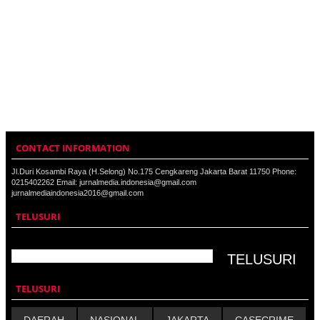
CONTACT INFORMATION
Jl.Duri Kosambi Raya (H.Selong) No.175 Cengkareng Jakarta Barat 11750 Phone:
0215402262 Email: jurnalmedia.indonesia@gmail.com
jurnalmediaindonesia2016@gmail.com
TELUSURI
TELUSURI