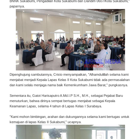
BNNK Sukabumi, Pengadilan Kota Sukabumi dan Dandim 0607/Kota Sukabumi,”
paparnya.
Dipenghujung sambutannya, Cristo menyampaikan, ”Alhamdulillah selama kami
menjabat menjadi Kepala Lapas Kelas II Kota Sukabumi tidak ada permasalahan
dan kami selalu menjaga nama baik Kemenkumham Jawa Barat,” pungkasnya.
Sementara itu, Gatot Harisaputro A.Md.I.P S.H., M.H., sebagai Pejabat Baru
menuturkan, bahwa dirinya sempat bertugas menjabat sebagai Kepala
Keamanan Lapas, selama 4 tahun di Lapas Kelas I Surabaya.
”Kami mohon bimbingan, arahan dan dukungannya selama kami bertugas untuk
kemajuan di lapas Kelas II Sukabumi,” ucapnya.