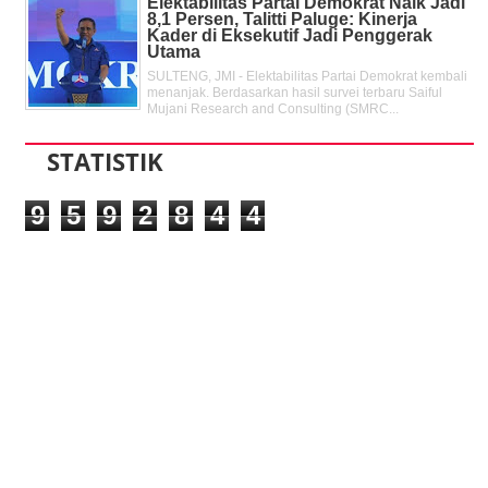
Elektabilitas Partai Demokrat Naik Jadi
8,1 Persen, Talitti Paluge: Kinerja
Kader di Eksekutif Jadi Penggerak
Utama
SULTENG, JMI - Elektabilitas Partai Demokrat kembali
menanjak. Berdasarkan hasil survei terbaru Saiful
Mujani Research and Consulting (SMRC...
STATISTIK
9
5
9
2
8
4
4