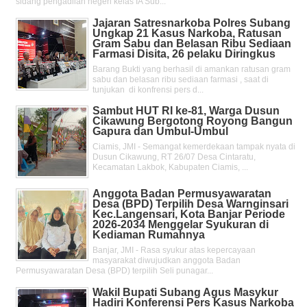
sidang pengadilan negeri kelas IA Sub...
Jajaran Satresnarkoba Polres Subang
Ungkap 21 Kasus Narkoba, Ratusan
Gram Sabu dan Belasan Ribu Sediaan
Farmasi Disita, 26 pelaku Diringkus
Barang Bukti yang berhasil di amankan ratusan gram
sabu dan belasan ribu sediaan farmasi , saat di
tunjukan di konfrensi pers d...
Sambut HUT RI ke-81, Warga Dusun
Cikawung Bergotong Royong Bangun
Gapura dan Umbul-Umbul
Ciamis, JMI - Semangat kemerdekaan tampak nyata di
Dusun Cikawung, RT 26/07 Desa Cintaratu,
Kecamatan Lakbok, Kabupaten Ciamis, ...
Anggota Badan Permusyawaratan
Desa (BPD) Terpilih Desa Warnginsari
Kec.Langensari, Kota Banjar Periode
2026-2034 Menggelar Syukuran di
Kediaman Rumahnya
Banjar, JMI - Rasa syukur atas kepercayaan
masyarakat diwujudkan anggota Badan
Permusyawaratan Desa (BPD) terpilih Seli punagar...
Wakil Bupati Subang Agus Masykur
Hadiri Konferensi Pers Kasus Narkoba