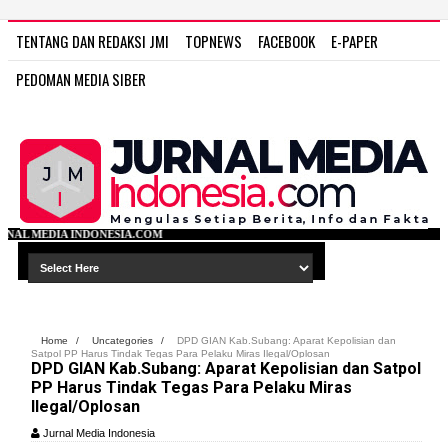
TENTANG DAN REDAKSI JMI
TOPNEWS
FACEBOOK
E-PAPER
PEDOMAN MEDIA SIBER
IA.COM
Home
/
Uncategories
/
DPD GIAN Kab.Subang: Aparat Kepolisian dan
Satpol PP Harus Tindak Tegas Para Pelaku Miras Ilegal/Oplosan
DPD GIAN Kab.Subang: Aparat Kepolisian dan Satpol
PP Harus Tindak Tegas Para Pelaku Miras
Ilegal/Oplosan
Jurnal Media Indonesia