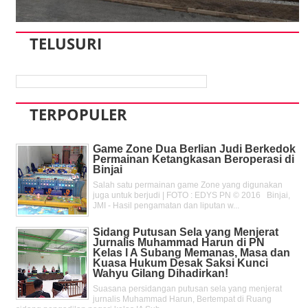
TELUSURI
TERPOPULER
Game Zone Dua Berlian Judi Berkedok
Permainan Ketangkasan Beroperasi di
Binjai
Salah satu permainan game Zone yang digunakan
juga untuk berjudi | FOTO : EDYS PN © 2016 Binjai,
JMI - Hasil pengamatan dan liputan w...
Sidang Putusan Sela yang Menjerat
Jurnalis Muhammad Harun di PN
Kelas l A Subang Memanas, Masa dan
Kuasa Hukum Desak Saksi Kunci
Wahyu Gilang Dihadirkan!
Suasana persidangan putusan sela yang menjerat
jurnalis Muhammad Harun, Bertempat di Ruang