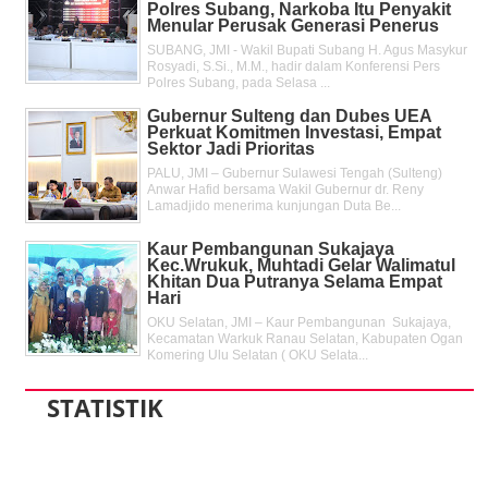
Polres Subang, Narkoba Itu Penyakit
Menular Perusak Generasi Penerus
SUBANG, JMI - Wakil Bupati Subang H. Agus Masykur
Rosyadi, S.Si., M.M., hadir dalam Konferensi Pers
Polres Subang, pada Selasa ...
Gubernur Sulteng dan Dubes UEA
Perkuat Komitmen Investasi, Empat
Sektor Jadi Prioritas
PALU, JMI – Gubernur Sulawesi Tengah (Sulteng)
Anwar Hafid bersama Wakil Gubernur dr. Reny
Lamadjido menerima kunjungan Duta Be...
Kaur Pembangunan Sukajaya
Kec.Wrukuk, Muhtadi Gelar Walimatul
Khitan Dua Putranya Selama Empat
Hari
OKU Selatan, JMI – Kaur Pembangunan Sukajaya,
Kecamatan Warkuk Ranau Selatan, Kabupaten Ogan
Komering Ulu Selatan ( OKU Selata...
STATISTIK