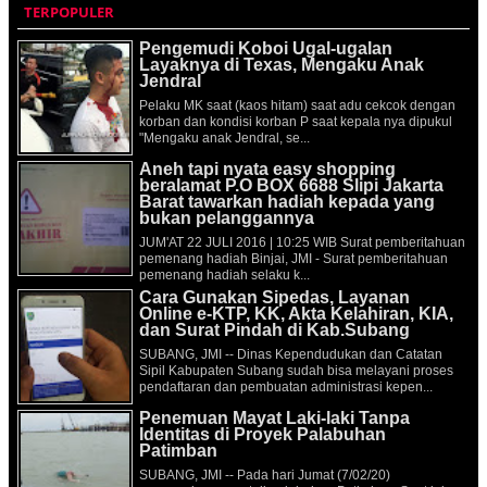
TERPOPULER
Pengemudi Koboi Ugal-ugalan
Layaknya di Texas, Mengaku Anak
Jendral
Pelaku MK saat (kaos hitam) saat adu cekcok dengan
korban dan kondisi korban P saat kepala nya dipukul
"Mengaku anak Jendral, se...
Aneh tapi nyata easy shopping
beralamat P.O BOX 6688 Slipi Jakarta
Barat tawarkan hadiah kepada yang
bukan pelanggannya
JUM'AT 22 JULI 2016 | 10:25 WIB Surat pemberitahuan
pemenang hadiah Binjai, JMI - Surat pemberitahuan
pemenang hadiah selaku k...
Cara Gunakan Sipedas, Layanan
Online e-KTP, KK, Akta Kelahiran, KIA,
dan Surat Pindah di Kab.Subang
SUBANG, JMI -- Dinas Kependudukan dan Catatan
Sipil Kabupaten Subang sudah bisa melayani proses
pendaftaran dan pembuatan administrasi kepen...
Penemuan Mayat Laki-laki Tanpa
Identitas di Proyek Palabuhan
Patimban
SUBANG, JMI -- Pada hari Jumat (7/02/20)