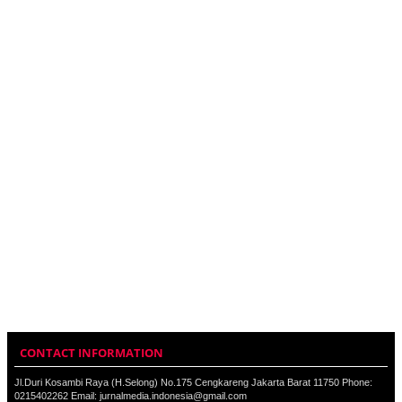
CONTACT INFORMATION
Jl.Duri Kosambi Raya (H.Selong) No.175 Cengkareng Jakarta Barat 11750 Phone:
0215402262 Email: jurnalmedia.indonesia@gmail.com