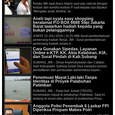
Pelaku MK saat (kaos hitam) saat adu cekcok dengan
korban dan kondisi korban P saat kepala nya dipukul
"Mengaku anak Jendral, se...
Aneh tapi nyata easy shopping
beralamat P.O BOX 6688 Slipi Jakarta
Barat tawarkan hadiah kepada yang
bukan pelanggannya
JUM'AT 22 JULI 2016 | 10:25 WIB Surat pemberitahuan
pemenang hadiah Binjai, JMI - Surat pemberitahuan
pemenang hadiah selaku k...
Cara Gunakan Sipedas, Layanan
Online e-KTP, KK, Akta Kelahiran, KIA,
dan Surat Pindah di Kab.Subang
SUBANG, JMI -- Dinas Kependudukan dan Catatan
Sipil Kabupaten Subang sudah bisa melayani proses
pendaftaran dan pembuatan administrasi kepen...
Penemuan Mayat Laki-laki Tanpa
Identitas di Proyek Palabuhan
Patimban
SUBANG, JMI -- Pada hari Jumat (7/02/20)
menemukan mayat di pelabuhan Patimban. Saat ini
sedang di visum atau autopsi di puskesmas Pusa...
Anggota Polisi Penembak 6 Laskar FPI
Diperiksa Propam Mabes Polri