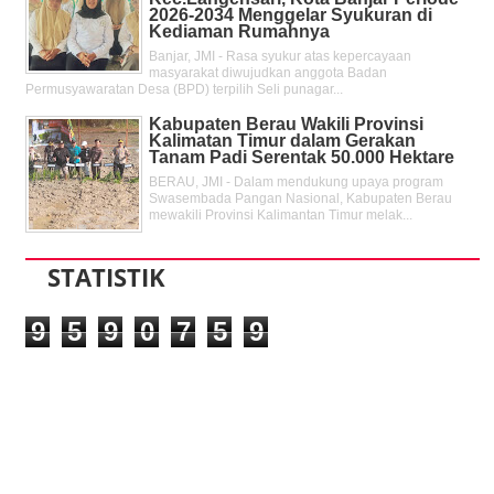
2026-2034 Menggelar Syukuran di
Kediaman Rumahnya
Banjar, JMI - Rasa syukur atas kepercayaan
masyarakat diwujudkan anggota Badan
Permusyawaratan Desa (BPD) terpilih Seli punagar...
Kabupaten Berau Wakili Provinsi
Kalimatan Timur dalam Gerakan
Tanam Padi Serentak 50.000 Hektare
BERAU, JMI - Dalam mendukung upaya program
Swasembada Pangan Nasional, Kabupaten Berau
mewakili Provinsi Kalimantan Timur melak...
STATISTIK
9
5
9
0
7
5
9