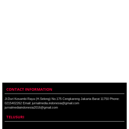
CONTACT INFORMATION
Jl.Duri Kosambi Raya (H.Selong) No.175 Cengkareng Jakarta Barat 11750 Phone:
0215402262 Email: jurnalmedia.indonesia@gmail.com
jurnalmediaindonesia2016@gmail.com
TELUSURI