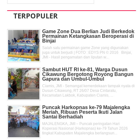
TERPOPULER
Game Zone Dua Berlian Judi Berkedok
Permainan Ketangkasan Beroperasi di
Binjai
Salah satu permainan game Zone yang digunakan
juga untuk berjudi | FOTO : EDYS PN © 2016 Binjai,
JMI - Hasil pengamatan dan liputan w...
Sambut HUT RI ke-81, Warga Dusun
Cikawung Bergotong Royong Bangun
Gapura dan Umbul-Umbul
Ciamis, JMI - Semangat kemerdekaan tampak nyata di
Dusun Cikawung, RT 26/07 Desa Cintaratu,
Kecamatan Lakbok, Kabupaten Ciamis, ...
Puncak Harkopnas ke-79 Majalengka
Meriah, Ribuan Peserta Ikuti Jalan
Santai Berhadiah
MAJALENGKA, JMI – Puncak peringatan Hari
Koperasi Nasional (Harkopnas) ke-79 Tahun 2026
tingkat Kabupaten Majalengka berlangsun...