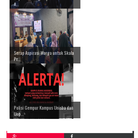
A...
Serap Aspirasi Warga untuk Skala
Pr...
Polisi Gempur Kampus Unisba dan
Unp...