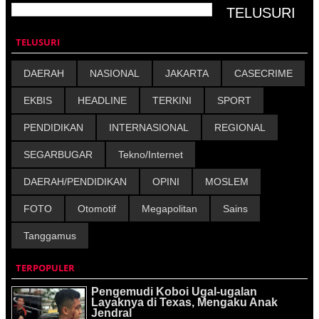
TELUSURI
DAERAH
NASIONAL
JAKARTA
CASECRIME
EKBIS
HEADLINE
TERKINI
SPORT
PENDIDIKAN
INTERNASIONAL
REGIONAL
SEGARBUGAR
Tekno/Internet
DAERAH/PENDIDIKAN
OPINI
MOSLEM
FOTO
Otomotif
Megapolitan
Sains
Tanggamus
TERPOPULER
Pengemudi Koboi Ugal-ugalan
Layaknya di Texas, Mengaku Anak
Jendral