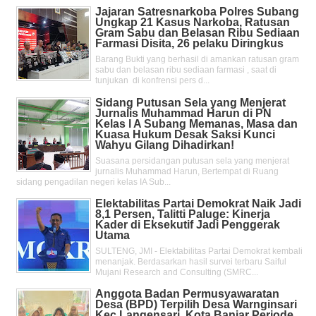
Jajaran Satresnarkoba Polres Subang
Ungkap 21 Kasus Narkoba, Ratusan
Gram Sabu dan Belasan Ribu Sediaan
Farmasi Disita, 26 pelaku Diringkus
Barang Bukti yang berhasil di amankan ratusan gram
sabu dan belasan ribu sediaan farmasi , saat di
tunjukan di konfrensi pers d...
Sidang Putusan Sela yang Menjerat
Jurnalis Muhammad Harun di PN
Kelas l A Subang Memanas, Masa dan
Kuasa Hukum Desak Saksi Kunci
Wahyu Gilang Dihadirkan!
Suasana persidangan putusan sela yang menjerat
jurnalis Muhammad Harun, Bertempat di Ruang
sidang pengadilan negeri kelas IA Sub...
Elektabilitas Partai Demokrat Naik Jadi
8,1 Persen, Talitti Paluge: Kinerja
Kader di Eksekutif Jadi Penggerak
Utama
SULTENG, JMI - Elektabilitas Partai Demokrat kembali
menanjak. Berdasarkan hasil survei terbaru Saiful
Mujani Research and Consulting (SMRC...
Anggota Badan Permusyawaratan
Desa (BPD) Terpilih Desa Warnginsari
Kec.Langensari, Kota Banjar Periode