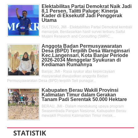
Elektabilitas Partai Demokrat Naik Jadi
8,1 Persen, Talitti Paluge: Kinerja
Kader di Eksekutif Jadi Penggerak
Utama
SULTENG, JMI - Elektabilitas Partai Demokrat kembali
menanjak. Berdasarkan hasil survei terbaru Saiful
Mujani Research and Consulting (SMRC...
Anggota Badan Permusyawaratan
Desa (BPD) Terpilih Desa Warnginsari
Kec.Langensari, Kota Banjar Periode
2026-2034 Menggelar Syukuran di
Kediaman Rumahnya
Banjar, JMI - Rasa syukur atas kepercayaan
masyarakat diwujudkan anggota Badan
Permusyawaratan Desa (BPD) terpilih Seli punagar...
Kabupaten Berau Wakili Provinsi
Kalimatan Timur dalam Gerakan
Tanam Padi Serentak 50.000 Hektare
BERAU, JMI - Dalam mendukung upaya program
Swasembada Pangan Nasional, Kabupaten Berau
mewakili Provinsi Kalimantan Timur melak...
STATISTIK