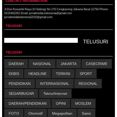
CONTACT INFORMATION
Jl.Duri Kosambi Raya (H.Selong) No.175 Cengkareng Jakarta Barat 11750 Phone:
0215402262 Email: jurnalmedia.indonesia@gmail.com
jurnalmediaindonesia2016@gmail.com
TELUSURI
TELUSURI
DAERAH
NASIONAL
JAKARTA
CASECRIME
EKBIS
HEADLINE
TERKINI
SPORT
PENDIDIKAN
INTERNASIONAL
REGIONAL
SEGARBUGAR
Tekno/Internet
DAERAH/PENDIDIKAN
OPINI
MOSLEM
FOTO
Otomotif
Megapolitan
Sains