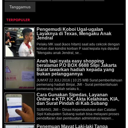
Tanggamus
TERPOPULER
Pengemudi Koboi Ugal-ugalan
Layaknya di Texas, Mengaku Anak
Jendral
Pelaku MK saat (kaos hitam) saat adu cekcok dengan
korban dan kondisi korban P saat kepala nya dipukul
"Mengaku anak Jendral, se...
Aneh tapi nyata easy shopping
beralamat P.O BOX 6688 Slipi Jakarta
Barat tawarkan hadiah kepada yang
bukan pelanggannya
JUM'AT 22 JULI 2016 | 10:25 WIB Surat pemberitahuan
pemenang hadiah Binjai, JMI - Surat pemberitahuan
pemenang hadiah selaku k...
Cara Gunakan Sipedas, Layanan
Online e-KTP, KK, Akta Kelahiran, KIA,
dan Surat Pindah di Kab.Subang
SUBANG, JMI -- Dinas Kependudukan dan Catatan
Sipil Kabupaten Subang sudah bisa melayani proses
pendaftaran dan pembuatan administrasi kepen...
Penemuan Mayat Laki-laki Tanpa