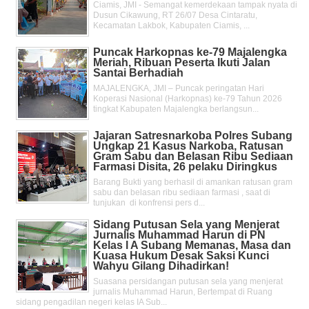
Ciamis, JMI - Semangat kemerdekaan tampak nyata di
Dusun Cikawung, RT 26/07 Desa Cintaratu,
Kecamatan Lakbok, Kabupaten Ciamis, ...
Puncak Harkopnas ke-79 Majalengka
Meriah, Ribuan Peserta Ikuti Jalan
Santai Berhadiah
MAJALENGKA, JMI – Puncak peringatan Hari
Koperasi Nasional (Harkopnas) ke-79 Tahun 2026
tingkat Kabupaten Majalengka berlangsun...
Jajaran Satresnarkoba Polres Subang
Ungkap 21 Kasus Narkoba, Ratusan
Gram Sabu dan Belasan Ribu Sediaan
Farmasi Disita, 26 pelaku Diringkus
Barang Bukti yang berhasil di amankan ratusan gram
sabu dan belasan ribu sediaan farmasi , saat di
tunjukan di konfrensi pers d...
Sidang Putusan Sela yang Menjerat
Jurnalis Muhammad Harun di PN
Kelas l A Subang Memanas, Masa dan
Kuasa Hukum Desak Saksi Kunci
Wahyu Gilang Dihadirkan!
Suasana persidangan putusan sela yang menjerat
jurnalis Muhammad Harun, Bertempat di Ruang
sidang pengadilan negeri kelas IA Sub...