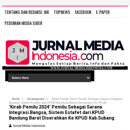
TENTANG DAN REDAKSI JMI
TOPNEWS
FACEBOOK
E-PAPER
PEDOMAN MEDIA SIBER
WWW.JURNAL MEDIA INDONESIA.COM
Home
/
Uncategories
/
‘Kirab Pemilu 2024’ Pemilu Sebagai Sarana Integrasi
Bangsa, Sistem Estafet dari KPUD Bandung Barat Diserahkan Ke KPUD
‘Kirab Pemilu 2024’ Pemilu Sebagai Sarana
Kab.Subang
Integrasi Bangsa, Sistem Estafet dari KPUD
Bandung Barat Diserahkan Ke KPUD Kab.Subang
Jurnal Media Indonesia