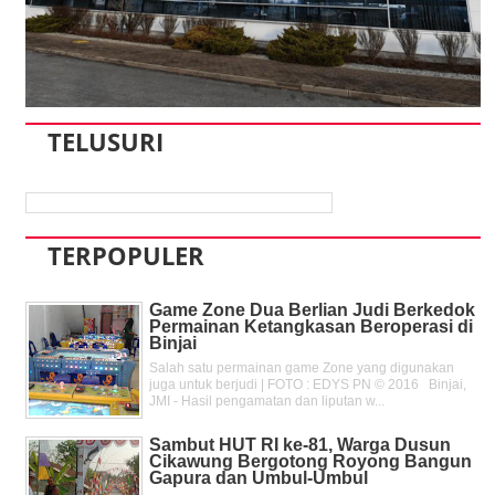
TELUSURI
TERPOPULER
Game Zone Dua Berlian Judi Berkedok
Permainan Ketangkasan Beroperasi di
Binjai
Salah satu permainan game Zone yang digunakan
juga untuk berjudi | FOTO : EDYS PN © 2016 Binjai,
JMI - Hasil pengamatan dan liputan w...
Sambut HUT RI ke-81, Warga Dusun
Cikawung Bergotong Royong Bangun
Gapura dan Umbul-Umbul