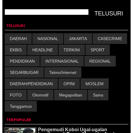
TELUSURI
DAERAH
NASIONAL
JAKARTA
CASECRIME
EKBIS
HEADLINE
TERKINI
SPORT
PENDIDIKAN
INTERNASIONAL
REGIONAL
SEGARBUGAR
Tekno/Internet
DAERAH/PENDIDIKAN
OPINI
MOSLEM
FOTO
Otomotif
Megapolitan
Sains
Tanggamus
TERPOPULER
Pengemudi Koboi Ugal-ugalan