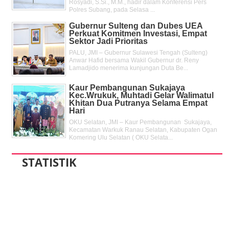
Rosyadi, S.Si., M.M., hadir dalam Konferensi Pers
Polres Subang, pada Selasa ...
Gubernur Sulteng dan Dubes UEA
Perkuat Komitmen Investasi, Empat
Sektor Jadi Prioritas
PALU, JMI – Gubernur Sulawesi Tengah (Sulteng)
Anwar Hafid bersama Wakil Gubernur dr. Reny
Lamadjido menerima kunjungan Duta Be...
Kaur Pembangunan Sukajaya
Kec.Wrukuk, Muhtadi Gelar Walimatul
Khitan Dua Putranya Selama Empat
Hari
OKU Selatan, JMI – Kaur Pembangunan Sukajaya,
Kecamatan Warkuk Ranau Selatan, Kabupaten Ogan
Komering Ulu Selatan ( OKU Selata...
STATISTIK