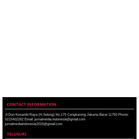
CONTACT INFORMATION
Jl.Duri Kosambi Raya (H.Selong) No.175 Cengkareng Jakarta Barat 11750 Phone:
0215402262 Email: jurnalmedia.indonesia@gmail.com
jurnalmediaindonesia2016@gmail.com
TELUSURI