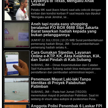
Layaknya di Texas, Mengaku Anak
Jendral
Pelaku MK saat (kaos hitam) saat adu cekcok dengan
korban dan kondisi korban P saat kepala nya dipukul
"Mengaku anak Jendral, se...
Aneh tapi nyata easy shopping
beralamat P.O BOX 6688 Slipi Jakarta
Barat tawarkan hadiah kepada yang
bukan pelanggannya
JUM'AT 22 JULI 2016 | 10:25 WIB Surat pemberitahuan
pemenang hadiah Binjai, JMI - Surat pemberitahuan
pemenang hadiah selaku k...
Cara Gunakan Sipedas, Layanan
Online e-KTP, KK, Akta Kelahiran, KIA,
dan Surat Pindah di Kab.Subang
SUBANG, JMI -- Dinas Kependudukan dan Catatan
Sipil Kabupaten Subang sudah bisa melayani proses
pendaftaran dan pembuatan administrasi kepen...
Penemuan Mayat Laki-laki Tanpa
Identitas di Proyek Palabuhan
Patimban
SUBANG, JMI -- Pada hari Jumat (7/02/20)
menemukan mayat di pelabuhan Patimban. Saat ini
sedang di visum atau autopsi di puskesmas Pusa...
Anggota Polisi Penembak 6 Laskar FPI