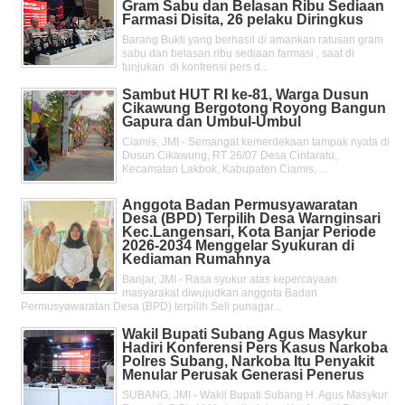
Gram Sabu dan Belasan Ribu Sediaan
Farmasi Disita, 26 pelaku Diringkus
Barang Bukti yang berhasil di amankan ratusan gram
sabu dan belasan ribu sediaan farmasi , saat di
tunjukan di konfrensi pers d...
Sambut HUT RI ke-81, Warga Dusun
Cikawung Bergotong Royong Bangun
Gapura dan Umbul-Umbul
Ciamis, JMI - Semangat kemerdekaan tampak nyata di
Dusun Cikawung, RT 26/07 Desa Cintaratu,
Kecamatan Lakbok, Kabupaten Ciamis, ...
Anggota Badan Permusyawaratan
Desa (BPD) Terpilih Desa Warnginsari
Kec.Langensari, Kota Banjar Periode
2026-2034 Menggelar Syukuran di
Kediaman Rumahnya
Banjar, JMI - Rasa syukur atas kepercayaan
masyarakat diwujudkan anggota Badan
Permusyawaratan Desa (BPD) terpilih Seli punagar...
Wakil Bupati Subang Agus Masykur
Hadiri Konferensi Pers Kasus Narkoba
Polres Subang, Narkoba Itu Penyakit
Menular Perusak Generasi Penerus
SUBANG, JMI - Wakil Bupati Subang H. Agus Masykur