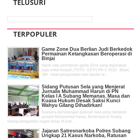
TELUSURI
TERPOPULER
Game Zone Dua Berlian Judi Berkedok
Permainan Ketangkasan Beroperasi di
Binjai
Salah satu permainan game Zone yang digunakan
juga untuk berjudi | FOTO : EDYS PN © 2016 Binjai,
JMI - Hasil pengamatan dan liputan w...
Sidang Putusan Sela yang Menjerat
Jurnalis Muhammad Harun di PN
Kelas l A Subang Memanas, Masa dan
Kuasa Hukum Desak Saksi Kunci
Wahyu Gilang Dihadirkan!
Suasana persidangan putusan sela yang menjerat
jurnalis Muhammad Harun, Bertempat di Ruang
sidang pengadilan negeri kelas IA Sub...
Jajaran Satresnarkoba Polres Subang
Ungkap 21 Kasus Narkoba, Ratusan