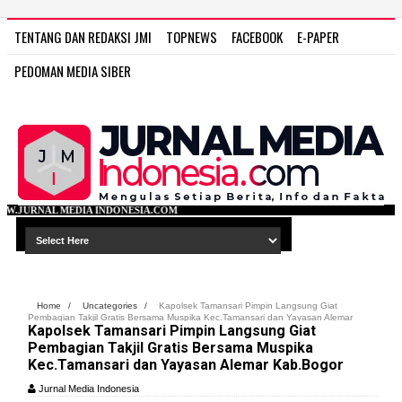
TENTANG DAN REDAKSI JMI
TOPNEWS
FACEBOOK
E-PAPER
PEDOMAN MEDIA SIBER
NDONESIA.COM
Home
/
Uncategories
/
Kapolsek Tamansari Pimpin Langsung Giat
Pembagian Takjil Gratis Bersama Muspika Kec.Tamansari dan Yayasan Alemar
Kapolsek Tamansari Pimpin Langsung Giat
Kab.Bogor
Pembagian Takjil Gratis Bersama Muspika
Kec.Tamansari dan Yayasan Alemar Kab.Bogor
Jurnal Media Indonesia