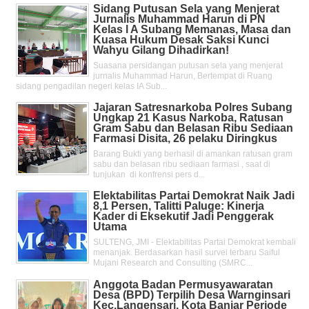
Sidang Putusan Sela yang Menjerat
Jurnalis Muhammad Harun di PN
Kelas l A Subang Memanas, Masa dan
Kuasa Hukum Desak Saksi Kunci
Wahyu Gilang Dihadirkan!
Suasana persidangan putusan sela yang menjerat
jurnalis Muhammad Harun, Bertempat di Ruang
sidang pengadilan negeri kelas IA Sub...
Jajaran Satresnarkoba Polres Subang
Ungkap 21 Kasus Narkoba, Ratusan
Gram Sabu dan Belasan Ribu Sediaan
Farmasi Disita, 26 pelaku Diringkus
Barang Bukti yang berhasil di amankan ratusan gram
sabu dan belasan ribu sediaan farmasi , saat di
tunjukan di konfrensi pers d...
Elektabilitas Partai Demokrat Naik Jadi
8,1 Persen, Talitti Paluge: Kinerja
Kader di Eksekutif Jadi Penggerak
Utama
SULTENG, JMI - Elektabilitas Partai Demokrat kembali
menanjak. Berdasarkan hasil survei terbaru Saiful
Mujani Research and Consulting (SMRC...
Anggota Badan Permusyawaratan
Desa (BPD) Terpilih Desa Warnginsari
Kec.Langensari, Kota Banjar Periode