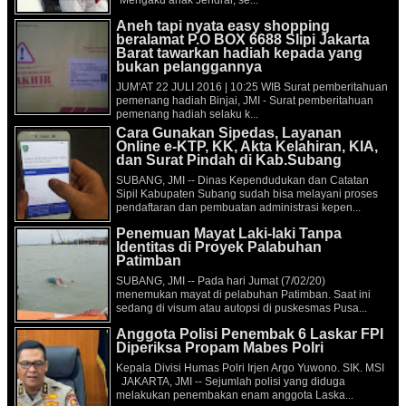
Aneh tapi nyata easy shopping
beralamat P.O BOX 6688 Slipi Jakarta
Barat tawarkan hadiah kepada yang
bukan pelanggannya
JUM'AT 22 JULI 2016 | 10:25 WIB Surat pemberitahuan
pemenang hadiah Binjai, JMI - Surat pemberitahuan
pemenang hadiah selaku k...
Cara Gunakan Sipedas, Layanan
Online e-KTP, KK, Akta Kelahiran, KIA,
dan Surat Pindah di Kab.Subang
SUBANG, JMI -- Dinas Kependudukan dan Catatan
Sipil Kabupaten Subang sudah bisa melayani proses
pendaftaran dan pembuatan administrasi kepen...
Penemuan Mayat Laki-laki Tanpa
Identitas di Proyek Palabuhan
Patimban
SUBANG, JMI -- Pada hari Jumat (7/02/20)
menemukan mayat di pelabuhan Patimban. Saat ini
sedang di visum atau autopsi di puskesmas Pusa...
Anggota Polisi Penembak 6 Laskar FPI
Diperiksa Propam Mabes Polri
Kepala Divisi Humas Polri Irjen Argo Yuwono. SIK. MSI
JAKARTA, JMI -- Sejumlah polisi yang diduga
melakukan penembakan enam anggota Laska...