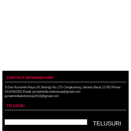
CONTACT INFORMATION
Jl.Duri Kosambi Raya (H.Selong) No.175 Cengkareng Jakarta Barat 11750 Phone:
0215402262 Email: jurnalmedia.indonesia@gmail.com
jurnalmediaindonesia2016@gmail.com
TELUSURI