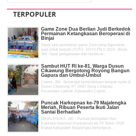
TERPOPULER
Game Zone Dua Berlian Judi Berkedok
Permainan Ketangkasan Beroperasi di
Binjai
Salah satu permainan game Zone yang digunakan
juga untuk berjudi | FOTO : EDYS PN © 2016 Binjai,
JMI - Hasil pengamatan dan liputan w...
Sambut HUT RI ke-81, Warga Dusun
Cikawung Bergotong Royong Bangun
Gapura dan Umbul-Umbul
Ciamis, JMI - Semangat kemerdekaan tampak nyata di
Dusun Cikawung, RT 26/07 Desa Cintaratu,
Kecamatan Lakbok, Kabupaten Ciamis, ...
Puncak Harkopnas ke-79 Majalengka
Meriah, Ribuan Peserta Ikuti Jalan
Santai Berhadiah
MAJALENGKA, JMI – Puncak peringatan Hari
Koperasi Nasional (Harkopnas) ke-79 Tahun 2026
tingkat Kabupaten Majalengka berlangsun...