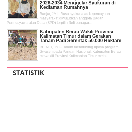
2026-2034 Menggelar Syukuran di
Kediaman Rumahnya
Banjar, JMI - Rasa syukur atas kepercayaan
masyarakat diwujudkan anggota Badan
Permusyawaratan Desa (BPD) terpilih Seli punagar...
Kabupaten Berau Wakili Provinsi
Kalimatan Timur dalam Gerakan
Tanam Padi Serentak 50.000 Hektare
BERAU, JMI - Dalam mendukung upaya program
Swasembada Pangan Nasional, Kabupaten Berau
mewakili Provinsi Kalimantan Timur melak...
STATISTIK