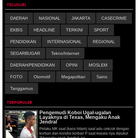
TELUSURI
DAERAH
NASIONAL
JAKARTA
CASECRIME
EKBIS
HEADLINE
TERKINI
SPORT
PENDIDIKAN
INTERNASIONAL
REGIONAL
SEGARBUGAR
Tekno/Internet
DAERAH/PENDIDIKAN
OPINI
MOSLEM
FOTO
Otomotif
Megapolitan
Sains
Tanggamus
TERPOPULER
Pengemudi Koboi Ugal-ugalan
Layaknya di Texas, Mengaku Anak
Jendral
Pelaku MK saat (kaos hitam) saat adu cekcok dengan
korban dan kondisi korban P saat kepala nya dipukul
"Mengaku anak Jendral, se...