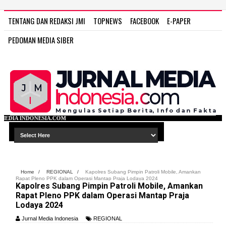
TENTANG DAN REDAKSI JMI
TOPNEWS
FACEBOOK
E-PAPER
PEDOMAN MEDIA SIBER
WWW
Home
/
REGIONAL
/
Kapolres Subang Pimpin Patroli Mobile, Amankan
Rapat Pleno PPK dalam Operasi Mantap Praja Lodaya 2024
Kapolres Subang Pimpin Patroli Mobile, Amankan
Rapat Pleno PPK dalam Operasi Mantap Praja
Lodaya 2024
Jurnal Media Indonesia
REGIONAL