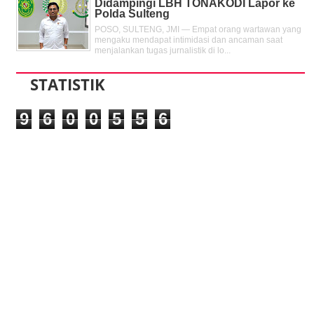
Didampingi LBH TONAKODI Lapor ke
Polda Sulteng
POSO, SULTENG, JMI — Empat orang wartawan yang
mengaku mendapat intimidasi dan ancaman saat
menjalankan tugas jurnalistik di lo...
STATISTIK
9
6
0
0
5
5
6