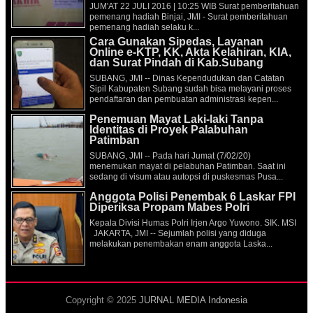
JUM'AT 22 JULI 2016 | 10:25 WIB Surat pemberitahuan
pemenang hadiah Binjai, JMI - Surat pemberitahuan
pemenang hadiah selaku k...
Cara Gunakan Sipedas, Layanan
Online e-KTP, KK, Akta Kelahiran, KIA,
dan Surat Pindah di Kab.Subang
SUBANG, JMI -- Dinas Kependudukan dan Catatan
Sipil Kabupaten Subang sudah bisa melayani proses
pendaftaran dan pembuatan administrasi kepen...
Penemuan Mayat Laki-laki Tanpa
Identitas di Proyek Palabuhan
Patimban
SUBANG, JMI -- Pada hari Jumat (7/02/20)
menemukan mayat di pelabuhan Patimban. Saat ini
sedang di visum atau autopsi di puskesmas Pusa...
Anggota Polisi Penembak 6 Laskar FPI
Diperiksa Propam Mabes Polri
Kepala Divisi Humas Polri Irjen Argo Yuwono. SIK. MSI
JAKARTA, JMI -- Sejumlah polisi yang diduga
melakukan penembakan enam anggota Laska...
Copyright © 2025
JURNAL MEDIA Indonesia