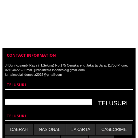
CONTACT INFORMATION
Jl.Duri Kosambi Raya (H.Selong) No.175 Cengkareng Jakarta Barat 11750 Phone:
0215402262 Email: jurnalmedia.indonesia@gmail.com
jurnalmediaindonesia2016@gmail.com
TELUSURI
TELUSURI
DAERAH
NASIONAL
JAKARTA
CASECRIME