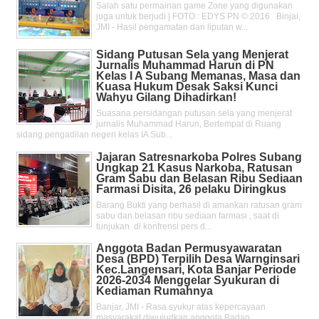
Salah satu permainan game Zone yang digunakan
juga untuk berjudi | FOTO : EDYS PN © 2016 Binjai,
JMI - Hasil pengamatan dan liputan w...
Sidang Putusan Sela yang Menjerat
Jurnalis Muhammad Harun di PN
Kelas l A Subang Memanas, Masa dan
Kuasa Hukum Desak Saksi Kunci
Wahyu Gilang Dihadirkan!
Suasana persidangan putusan sela yang menjerat
jurnalis Muhammad Harun, Bertempat di Ruang
sidang pengadilan negeri kelas IA Sub...
Jajaran Satresnarkoba Polres Subang
Ungkap 21 Kasus Narkoba, Ratusan
Gram Sabu dan Belasan Ribu Sediaan
Farmasi Disita, 26 pelaku Diringkus
Barang Bukti yang berhasil di amankan ratusan gram
sabu dan belasan ribu sediaan farmasi , saat di
tunjukan di konfrensi pers d...
Anggota Badan Permusyawaratan
Desa (BPD) Terpilih Desa Warnginsari
Kec.Langensari, Kota Banjar Periode
2026-2034 Menggelar Syukuran di
Kediaman Rumahnya
Banjar, JMI - Rasa syukur atas kepercayaan
masyarakat diwujudkan anggota Badan