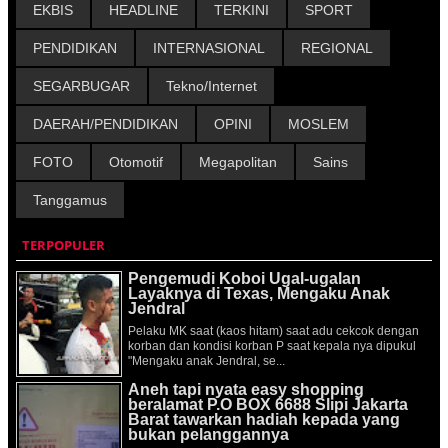
EKBIS
HEADLINE
TERKINI
SPORT
PENDIDIKAN
INTERNASIONAL
REGIONAL
SEGARBUGAR
Tekno/Internet
DAERAH/PENDIDIKAN
OPINI
MOSLEM
FOTO
Otomotif
Megapolitan
Sains
Tanggamus
TERPOPULER
Pengemudi Koboi Ugal-ugalan
Layaknya di Texas, Mengaku Anak
Jendral
Pelaku MK saat (kaos hitam) saat adu cekcok dengan
korban dan kondisi korban P saat kepala nya dipukul
"Mengaku anak Jendral, se...
Aneh tapi nyata easy shopping
beralamat P.O BOX 6688 Slipi Jakarta
Barat tawarkan hadiah kepada yang
bukan pelanggannya