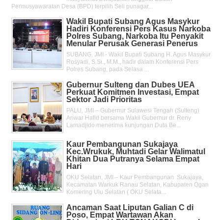
Permusyawaratan Desa (BPD) terpilih Seli punagar...
Wakil Bupati Subang Agus Masykur
Hadiri Konferensi Pers Kasus Narkoba
Polres Subang, Narkoba Itu Penyakit
Menular Perusak Generasi Penerus
SUBANG, JMI - Wakil Bupati Subang H. Agus Masykur
Rosyadi, S.Si., M.M., hadir dalam Konferensi Pers
Polres Subang, pada Selasa ...
Gubernur Sulteng dan Dubes UEA
Perkuat Komitmen Investasi, Empat
Sektor Jadi Prioritas
PALU, JMI – Gubernur Sulawesi Tengah (Sulteng)
Anwar Hafid bersama Wakil Gubernur dr. Reny
Lamadjido menerima kunjungan Duta Be...
Kaur Pembangunan Sukajaya
Kec.Wrukuk, Muhtadi Gelar Walimatul
Khitan Dua Putranya Selama Empat
Hari
OKU Selatan, JMI – Kaur Pembangunan Sukajaya,
Kecamatan Warkuk Ranau Selatan, Kabupaten Ogan
Komering Ulu Selatan ( OKU Selata...
Ancaman Saat Liputan Galian C di
Poso, Empat Wartawan Akan