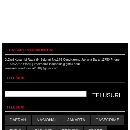
CONTACT INFORMATION
Jl.Duri Kosambi Raya (H.Selong) No.175 Cengkareng Jakarta Barat 11750 Phone:
0215402262 Email: jurnalmedia.indonesia@gmail.com
jurnalmediaindonesia2016@gmail.com
TELUSURI
TELUSURI
DAERAH
NASIONAL
JAKARTA
CASECRIME