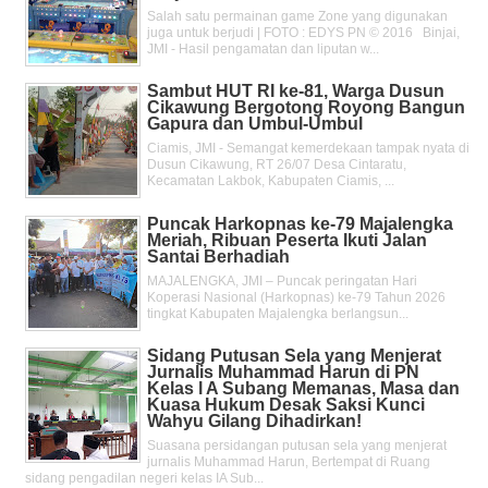
Salah satu permainan game Zone yang digunakan
juga untuk berjudi | FOTO : EDYS PN © 2016 Binjai,
JMI - Hasil pengamatan dan liputan w...
Sambut HUT RI ke-81, Warga Dusun
Cikawung Bergotong Royong Bangun
Gapura dan Umbul-Umbul
Ciamis, JMI - Semangat kemerdekaan tampak nyata di
Dusun Cikawung, RT 26/07 Desa Cintaratu,
Kecamatan Lakbok, Kabupaten Ciamis, ...
Puncak Harkopnas ke-79 Majalengka
Meriah, Ribuan Peserta Ikuti Jalan
Santai Berhadiah
MAJALENGKA, JMI – Puncak peringatan Hari
Koperasi Nasional (Harkopnas) ke-79 Tahun 2026
tingkat Kabupaten Majalengka berlangsun...
Sidang Putusan Sela yang Menjerat
Jurnalis Muhammad Harun di PN
Kelas l A Subang Memanas, Masa dan
Kuasa Hukum Desak Saksi Kunci
Wahyu Gilang Dihadirkan!
Suasana persidangan putusan sela yang menjerat
jurnalis Muhammad Harun, Bertempat di Ruang
sidang pengadilan negeri kelas IA Sub...