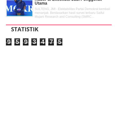
Utama
SULTENG, JMI - Elektabilitas Partai Demokrat kembali
menanjak. Berdasarkan hasil survei terbaru Saiful
Mujani Research and Consulting (SMRC...
STATISTIK
9
5
9
3
4
7
5