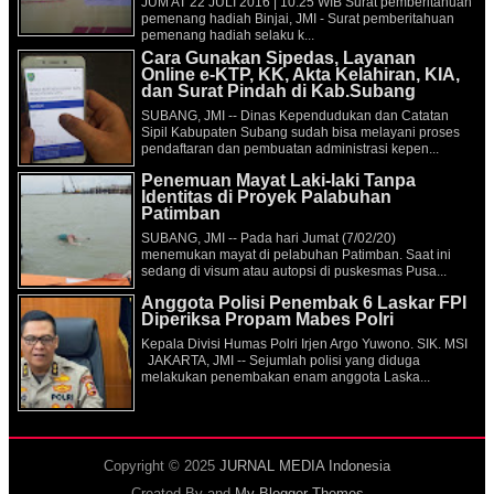
JUM'AT 22 JULI 2016 | 10:25 WIB Surat pemberitahuan
pemenang hadiah Binjai, JMI - Surat pemberitahuan
pemenang hadiah selaku k...
Cara Gunakan Sipedas, Layanan
Online e-KTP, KK, Akta Kelahiran, KIA,
dan Surat Pindah di Kab.Subang
SUBANG, JMI -- Dinas Kependudukan dan Catatan
Sipil Kabupaten Subang sudah bisa melayani proses
pendaftaran dan pembuatan administrasi kepen...
Penemuan Mayat Laki-laki Tanpa
Identitas di Proyek Palabuhan
Patimban
SUBANG, JMI -- Pada hari Jumat (7/02/20)
menemukan mayat di pelabuhan Patimban. Saat ini
sedang di visum atau autopsi di puskesmas Pusa...
Anggota Polisi Penembak 6 Laskar FPI
Diperiksa Propam Mabes Polri
Kepala Divisi Humas Polri Irjen Argo Yuwono. SIK. MSI
JAKARTA, JMI -- Sejumlah polisi yang diduga
melakukan penembakan enam anggota Laska...
Copyright © 2025
JURNAL MEDIA Indonesia
Created By
and
My Blogger Themes