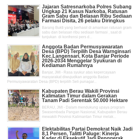
Jajaran Satresnarkoba Polres Subang
Ungkap 21 Kasus Narkoba, Ratusan
Gram Sabu dan Belasan Ribu Sediaan
Farmasi Disita, 26 pelaku Diringkus
Barang Bukti yang berhasil di amankan ratusan gram
sabu dan belasan ribu sediaan farmasi , saat di
tunjukan di konfrensi pers d...
Anggota Badan Permusyawaratan
Desa (BPD) Terpilih Desa Warnginsari
Kec.Langensari, Kota Banjar Periode
2026-2034 Menggelar Syukuran di
Kediaman Rumahnya
Banjar, JMI - Rasa syukur atas kepercayaan
masyarakat diwujudkan anggota Badan
Permusyawaratan Desa (BPD) terpilih Seli punagar...
Kabupaten Berau Wakili Provinsi
Kalimatan Timur dalam Gerakan
Tanam Padi Serentak 50.000 Hektare
BERAU, JMI - Dalam mendukung upaya program
Swasembada Pangan Nasional, Kabupaten Berau
mewakili Provinsi Kalimantan Timur melak...
Elektabilitas Partai Demokrat Naik Jadi
8,1 Persen, Talitti Paluge: Kinerja
Kader di Eksekutif Jadi Penggerak