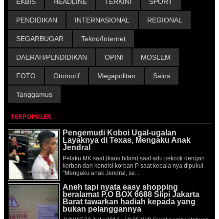
EKBIS
HEADLINE
TERKINI
SPORT
PENDIDIKAN
INTERNASIONAL
REGIONAL
SEGARBUGAR
Tekno/Internet
DAERAH/PENDIDIKAN
OPINI
MOSLEM
FOTO
Otomotif
Megapolitan
Sains
Tanggamus
TERPOPULER
Pengemudi Koboi Ugal-ugalan
Layaknya di Texas, Mengaku Anak
Jendral
Pelaku MK saat (kaos hitam) saat adu cekcok dengan
korban dan kondisi korban P saat kepala nya dipukul
"Mengaku anak Jendral, se...
Aneh tapi nyata easy shopping
beralamat P.O BOX 6688 Slipi Jakarta
Barat tawarkan hadiah kepada yang
bukan pelanggannya