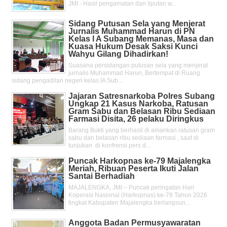
JMI - Hasil pengamatan dan liputan w...
Sidang Putusan Sela yang Menjerat
Jurnalis Muhammad Harun di PN
Kelas l A Subang Memanas, Masa dan
Kuasa Hukum Desak Saksi Kunci
Wahyu Gilang Dihadirkan!
Suasana persidangan putusan sela yang menjerat
jurnalis Muhammad Harun, Bertempat di Ruang
sidang pengadilan negeri kelas IA Sub...
Jajaran Satresnarkoba Polres Subang
Ungkap 21 Kasus Narkoba, Ratusan
Gram Sabu dan Belasan Ribu Sediaan
Farmasi Disita, 26 pelaku Diringkus
Barang Bukti yang berhasil di amankan ratusan gram
sabu dan belasan ribu sediaan farmasi , saat di
tunjukan di konfrensi pers d...
Puncak Harkopnas ke-79 Majalengka
Meriah, Ribuan Peserta Ikuti Jalan
Santai Berhadiah
MAJALENGKA, JMI – Puncak peringatan Hari
Koperasi Nasional (Harkopnas) ke-79 Tahun 2026
tingkat Kabupaten Majalengka berlangsun...
Anggota Badan Permusyawaratan