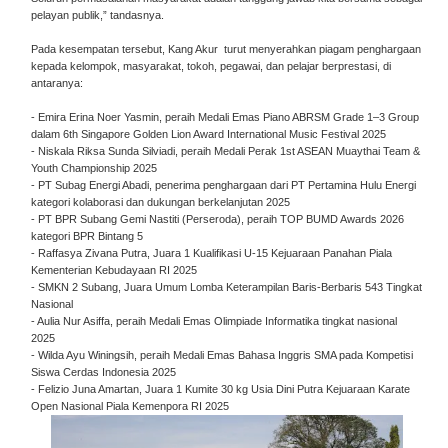
pelayan publik,” tandasnya.
Pada kesempatan tersebut, Kang Akur turut menyerahkan piagam penghargaan
kepada kelompok, masyarakat, tokoh, pegawai, dan pelajar berprestasi, di
antaranya:
- Emira Erina Noer Yasmin, peraih Medali Emas Piano ABRSM Grade 1–3 Group
dalam 6th Singapore Golden Lion Award International Music Festival 2025
- Niskala Riksa Sunda Silviadi, peraih Medali Perak 1st ASEAN Muaythai Team &
Youth Championship 2025
- PT Subag Energi Abadi, penerima penghargaan dari PT Pertamina Hulu Energi
kategori kolaborasi dan dukungan berkelanjutan 2025
- PT BPR Subang Gemi Nastiti (Perseroda), peraih TOP BUMD Awards 2026
kategori BPR Bintang 5
- Raffasya Zivana Putra, Juara 1 Kualifikasi U-15 Kejuaraan Panahan Piala
Kementerian Kebudayaan RI 2025
- SMKN 2 Subang, Juara Umum Lomba Keterampilan Baris-Berbaris 543 Tingkat
Nasional
- Aulia Nur Asiffa, peraih Medali Emas Olimpiade Informatika tingkat nasional
2025
- Wilda Ayu Winingsih, peraih Medali Emas Bahasa Inggris SMA pada Kompetisi
Siswa Cerdas Indonesia 2025
- Felizio Juna Amartan, Juara 1 Kumite 30 kg Usia Dini Putra Kejuaraan Karate
Open Nasional Piala Kemenpora RI 2025