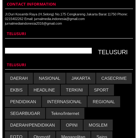
CONTACT INFORMATION
Jl.Duri Kosambi Raya (H.Selong) No.175 Cengkareng Jakarta Barat 11750 Phone:
0215402262 Email: jurnalmedia.indonesia@gmail.com
jurnalmediaindonesia2016@gmail.com
TELUSURI
TELUSURI
DAERAH
NASIONAL
JAKARTA
CASECRIME
EKBIS
HEADLINE
TERKINI
SPORT
PENDIDIKAN
INTERNASIONAL
REGIONAL
SEGARBUGAR
Tekno/Internet
DAERAH/PENDIDIKAN
OPINI
MOSLEM
FOTO
Otomotif
Megapolitan
Sains