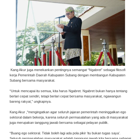
Kang Akur juga menekankan pentingnya semangat “Ngabret” sebagai filosofi
kerja Pemerintah Daerah Kabupaten Subang dengan membangun Kabupaten
Subang bersama masyarakat.
“Untuk mencapai itu semua, kita harus Ngabret. Ngabret bukan hanya tentang
berlari cepat sendiri, tetapi berlari cepat bersama masyarakat, ngawangun
bareng rakyat,” ungkapnya.
Kang Akur ,"mengingatkan agar seluruh jajaran pemerintah meninggalkan ego
sektoral dalam bekerja, karena seluruh permasalahan yang ada di masyarakat
juga merupakan tanggung jawab bersama sebagai pelayan publik.
“Buang ego sektoral. Tidak boleh lagi ada pola pikir ‘itu bukan tugas saya’.
Seluruh permasalahan masyarakat adalah tanggung jawab kita bersama sebagai