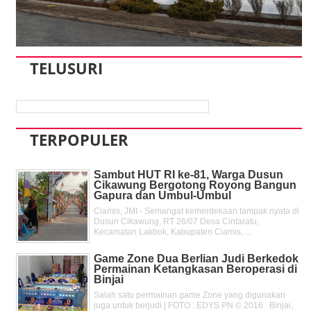
TELUSURI
TERPOPULER
Sambut HUT RI ke-81, Warga Dusun
Cikawung Bergotong Royong Bangun
Gapura dan Umbul-Umbul
Ciamis, JMI - Semangat kemerdekaan tampak nyata di
Dusun Cikawung, RT 26/07 Desa Cintaratu,
Kecamatan Lakbok, Kabupaten Ciamis, ...
Game Zone Dua Berlian Judi Berkedok
Permainan Ketangkasan Beroperasi di
Binjai
Salah satu permainan game Zone yang digunakan
juga untuk berjudi | FOTO : EDYS PN © 2016 Binjai,