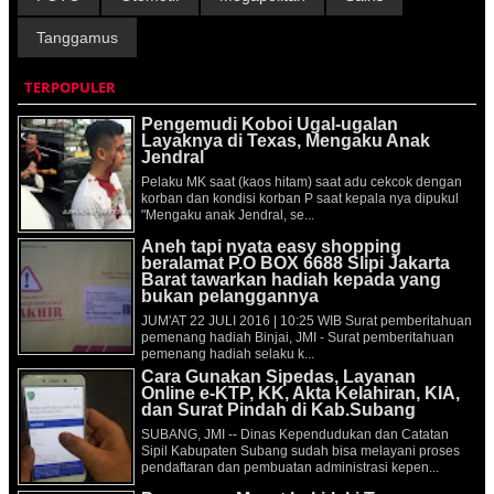
Tanggamus
TERPOPULER
Pengemudi Koboi Ugal-ugalan
Layaknya di Texas, Mengaku Anak
Jendral
Pelaku MK saat (kaos hitam) saat adu cekcok dengan
korban dan kondisi korban P saat kepala nya dipukul
"Mengaku anak Jendral, se...
Aneh tapi nyata easy shopping
beralamat P.O BOX 6688 Slipi Jakarta
Barat tawarkan hadiah kepada yang
bukan pelanggannya
JUM'AT 22 JULI 2016 | 10:25 WIB Surat pemberitahuan
pemenang hadiah Binjai, JMI - Surat pemberitahuan
pemenang hadiah selaku k...
Cara Gunakan Sipedas, Layanan
Online e-KTP, KK, Akta Kelahiran, KIA,
dan Surat Pindah di Kab.Subang
SUBANG, JMI -- Dinas Kependudukan dan Catatan
Sipil Kabupaten Subang sudah bisa melayani proses
pendaftaran dan pembuatan administrasi kepen...