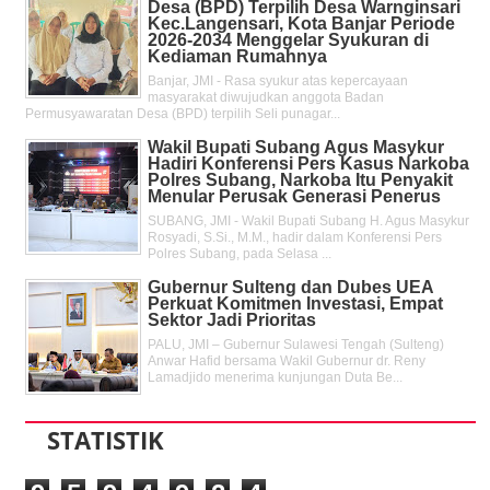
Desa (BPD) Terpilih Desa Warnginsari
Kec.Langensari, Kota Banjar Periode
2026-2034 Menggelar Syukuran di
Kediaman Rumahnya
Banjar, JMI - Rasa syukur atas kepercayaan
masyarakat diwujudkan anggota Badan
Permusyawaratan Desa (BPD) terpilih Seli punagar...
Wakil Bupati Subang Agus Masykur
Hadiri Konferensi Pers Kasus Narkoba
Polres Subang, Narkoba Itu Penyakit
Menular Perusak Generasi Penerus
SUBANG, JMI - Wakil Bupati Subang H. Agus Masykur
Rosyadi, S.Si., M.M., hadir dalam Konferensi Pers
Polres Subang, pada Selasa ...
Gubernur Sulteng dan Dubes UEA
Perkuat Komitmen Investasi, Empat
Sektor Jadi Prioritas
PALU, JMI – Gubernur Sulawesi Tengah (Sulteng)
Anwar Hafid bersama Wakil Gubernur dr. Reny
Lamadjido menerima kunjungan Duta Be...
STATISTIK