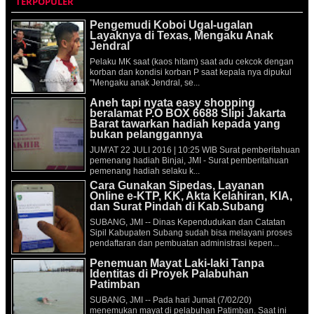
TERPOPULER
Pengemudi Koboi Ugal-ugalan
Layaknya di Texas, Mengaku Anak
Jendral
Pelaku MK saat (kaos hitam) saat adu cekcok dengan
korban dan kondisi korban P saat kepala nya dipukul
"Mengaku anak Jendral, se...
Aneh tapi nyata easy shopping
beralamat P.O BOX 6688 Slipi Jakarta
Barat tawarkan hadiah kepada yang
bukan pelanggannya
JUM'AT 22 JULI 2016 | 10:25 WIB Surat pemberitahuan
pemenang hadiah Binjai, JMI - Surat pemberitahuan
pemenang hadiah selaku k...
Cara Gunakan Sipedas, Layanan
Online e-KTP, KK, Akta Kelahiran, KIA,
dan Surat Pindah di Kab.Subang
SUBANG, JMI -- Dinas Kependudukan dan Catatan
Sipil Kabupaten Subang sudah bisa melayani proses
pendaftaran dan pembuatan administrasi kepen...
Penemuan Mayat Laki-laki Tanpa
Identitas di Proyek Palabuhan
Patimban
SUBANG, JMI -- Pada hari Jumat (7/02/20)
menemukan mayat di pelabuhan Patimban. Saat ini