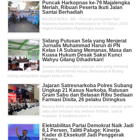
Puncak Harkopnas ke-79 Majalengka
Meriah, Ribuan Peserta Ikuti Jalan
Santai Berhadiah
MAJALENGKA, JMI – Puncak peringatan Hari
Koperasi Nasional (Harkopnas) ke-79 Tahun 2026
tingkat Kabupaten Majalengka berlangsun...
Sidang Putusan Sela yang Menjerat
Jurnalis Muhammad Harun di PN
Kelas l A Subang Memanas, Masa dan
Kuasa Hukum Desak Saksi Kunci
Wahyu Gilang Dihadirkan!
Suasana persidangan putusan sela yang menjerat
jurnalis Muhammad Harun, Bertempat di Ruang
sidang pengadilan negeri kelas IA Sub...
Jajaran Satresnarkoba Polres Subang
Ungkap 21 Kasus Narkoba, Ratusan
Gram Sabu dan Belasan Ribu Sediaan
Farmasi Disita, 26 pelaku Diringkus
Barang Bukti yang berhasil di amankan ratusan gram
sabu dan belasan ribu sediaan farmasi , saat di
tunjukan di konfrensi pers d...
Elektabilitas Partai Demokrat Naik Jadi
8,1 Persen, Talitti Paluge: Kinerja
Kader di Eksekutif Jadi Penggerak
Utama