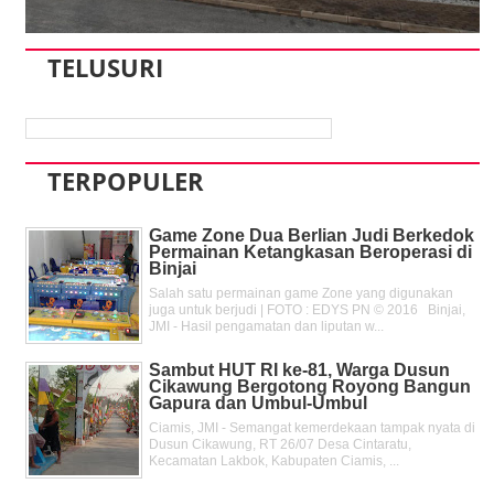
TELUSURI
TERPOPULER
Game Zone Dua Berlian Judi Berkedok
Permainan Ketangkasan Beroperasi di
Binjai
Salah satu permainan game Zone yang digunakan
juga untuk berjudi | FOTO : EDYS PN © 2016 Binjai,
JMI - Hasil pengamatan dan liputan w...
Sambut HUT RI ke-81, Warga Dusun
Cikawung Bergotong Royong Bangun
Gapura dan Umbul-Umbul
Ciamis, JMI - Semangat kemerdekaan tampak nyata di
Dusun Cikawung, RT 26/07 Desa Cintaratu,
Kecamatan Lakbok, Kabupaten Ciamis, ...