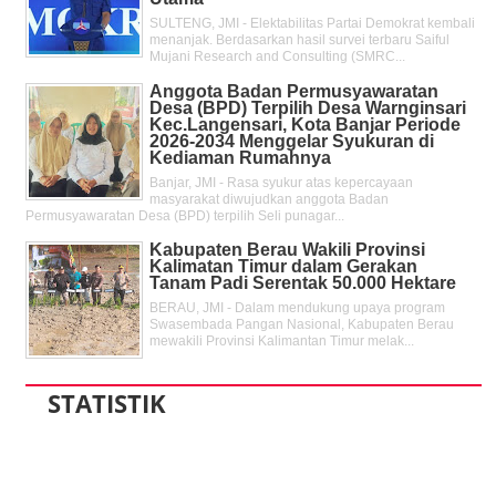
SULTENG, JMI - Elektabilitas Partai Demokrat kembali
menanjak. Berdasarkan hasil survei terbaru Saiful
Mujani Research and Consulting (SMRC...
Anggota Badan Permusyawaratan
Desa (BPD) Terpilih Desa Warnginsari
Kec.Langensari, Kota Banjar Periode
2026-2034 Menggelar Syukuran di
Kediaman Rumahnya
Banjar, JMI - Rasa syukur atas kepercayaan
masyarakat diwujudkan anggota Badan
Permusyawaratan Desa (BPD) terpilih Seli punagar...
Kabupaten Berau Wakili Provinsi
Kalimatan Timur dalam Gerakan
Tanam Padi Serentak 50.000 Hektare
BERAU, JMI - Dalam mendukung upaya program
Swasembada Pangan Nasional, Kabupaten Berau
mewakili Provinsi Kalimantan Timur melak...
STATISTIK