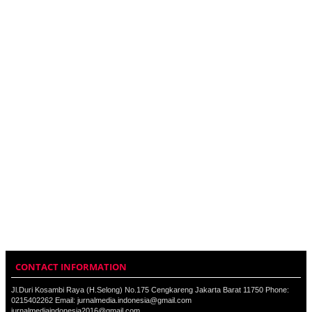
CONTACT INFORMATION
Jl.Duri Kosambi Raya (H.Selong) No.175 Cengkareng Jakarta Barat 11750 Phone:
0215402262 Email: jurnalmedia.indonesia@gmail.com
jurnalmediaindonesia2016@gmail.com