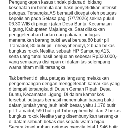
Pengungkapan kasus tindak pidana di bidang
kesehatan ini bermula dari hasil penyelidikan intensif
petugas. Tersangka AS berhasil dicegat oleh petugas
kepolisian pada Selasa pagi (7/7/2026) sekira pukul
06.30 WIB di pinggir jalan Desa Buntu, Kecamatan
Ligung, Kabupaten Majalengka. Saat dilakukan
penggeledahan badan dan pakaian, petugas
menemukan barang bukti awal berupa 80 butir pil
Tramadol, 80 butir pil Trihexyphenidyl, 2 buah bekas
bungkus rokok Neslite, sebuah HP Samsung A13,
serta uang tunai hasil penjualan sebesar Rp330.000,-
yang semuanya disimpan di dalam tas selempang
warna hitam milik tersangka.
Tak berhenti di situ, petugas langsung melakukan
pengembangan dengan menggeledah kamar kos yang
ditempati tersangka di Dusun Gemah Ripah, Desa
Buntu, Kecamatan Ligung. Di dalam kamar kos
tersebut, petugas berhasil menemukan barang bukti
dalam jumlah yang jauh lebih besar, yaitu 1.176 butir
pil Tramadol, 590 butir pil Trihexyphenidyl, dan 2 bekas
bungkus rokok Neslite yang disembunyikan tersangka
di dalam sebuah bekas dus sepatu warna hijau.
Secara keseluruhan, petugas menyita total 1.946 butir