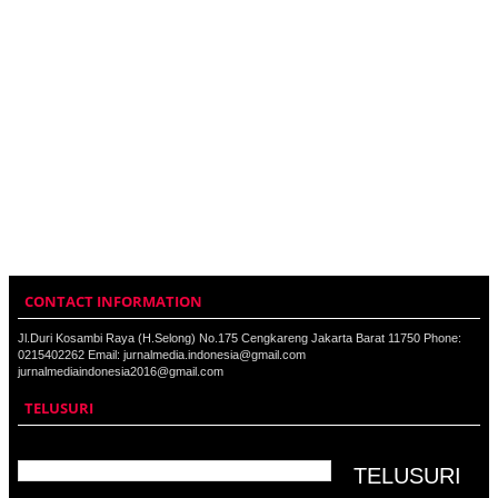
CONTACT INFORMATION
Jl.Duri Kosambi Raya (H.Selong) No.175 Cengkareng Jakarta Barat 11750 Phone:
0215402262 Email: jurnalmedia.indonesia@gmail.com
jurnalmediaindonesia2016@gmail.com
TELUSURI