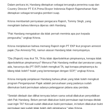
Dalam perkara ini, Handang ditetapkan sebagai tersangka penerima suap dan
Country Director PT E.K.Prima Ekspor Indonesia Rajesh Rajamohanan Nain
ditetapkan sebagai tersangka pemberi suap.
Krisna membantah pernyataan pengacara Rajesh, Tommy Singh, yang
mengklaim bahwa kliennya diperas oleh Handang.
"Pak Handang mengatakan dia tidak pernah meminta apa pun kepada
pengusaha," ungkap Krisna.
Krisna menjelaskan bahwa memang Rajesh ingin PT EKP ikut program amnesti
pajak (Tax Amnesty/TA), namun atasan Handang tidak menyetujuinya.
"Dia (Rajesh) mau ikut TA, TA itu tidak diperbolehkan pimpinannya, kenapa tidak
diperbolehkan pimpinannya? Menurut Pak Handang melihat dari peraturan yang
ada, harusnya dia (PT EKP) boleh mengikuti TA, tapi kenapa pimpinannya itu
bilang tidak boleh? Itulah yang bertentangan dengan SOP," ungkap Krisna.
Krisna mengutip penjelasan Handang bahwa pihak yang tidak boleh mengikuti
program Pengampunan Pajak adalah perusahaan yang padanya sudah
ditemukan bukti permulaan adanya pelanggaran pidana atau perdata.
"Setelah ditelaah dan dilihat ternyata belum sama sekali dilakukan penyelidikan
oleh Pak Handang. Belum pernah dilakukan bukti permulaan tapi kenapa ditolak
saat ingin TA? Kecuali sudah dilakukan bukti permulaan, ini belum dilakukan bukti
permulaan tapi sudah tidak boleh oleh pimpinanya," jelas Krisna.