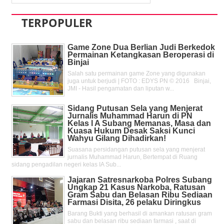
TERPOPULER
Game Zone Dua Berlian Judi Berkedok
Permainan Ketangkasan Beroperasi di
Binjai
Salah satu permainan game Zone yang digunakan
juga untuk berjudi | FOTO : EDYS PN © 2016 Binjai,
JMI - Hasil pengamatan dan liputan w...
Sidang Putusan Sela yang Menjerat
Jurnalis Muhammad Harun di PN
Kelas l A Subang Memanas, Masa dan
Kuasa Hukum Desak Saksi Kunci
Wahyu Gilang Dihadirkan!
Suasana persidangan putusan sela yang menjerat
jurnalis Muhammad Harun, Bertempat di Ruang
sidang pengadilan negeri kelas IA Sub...
Jajaran Satresnarkoba Polres Subang
Ungkap 21 Kasus Narkoba, Ratusan
Gram Sabu dan Belasan Ribu Sediaan
Farmasi Disita, 26 pelaku Diringkus
Barang Bukti yang berhasil di amankan ratusan gram
sabu dan belasan ribu sediaan farmasi , saat di