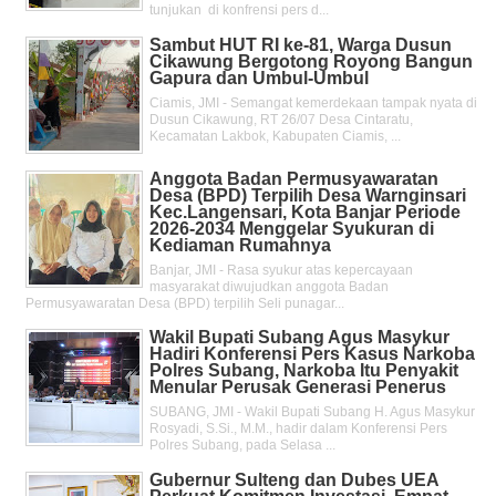
tunjukan di konfrensi pers d...
Sambut HUT RI ke-81, Warga Dusun
Cikawung Bergotong Royong Bangun
Gapura dan Umbul-Umbul
Ciamis, JMI - Semangat kemerdekaan tampak nyata di
Dusun Cikawung, RT 26/07 Desa Cintaratu,
Kecamatan Lakbok, Kabupaten Ciamis, ...
Anggota Badan Permusyawaratan
Desa (BPD) Terpilih Desa Warnginsari
Kec.Langensari, Kota Banjar Periode
2026-2034 Menggelar Syukuran di
Kediaman Rumahnya
Banjar, JMI - Rasa syukur atas kepercayaan
masyarakat diwujudkan anggota Badan
Permusyawaratan Desa (BPD) terpilih Seli punagar...
Wakil Bupati Subang Agus Masykur
Hadiri Konferensi Pers Kasus Narkoba
Polres Subang, Narkoba Itu Penyakit
Menular Perusak Generasi Penerus
SUBANG, JMI - Wakil Bupati Subang H. Agus Masykur
Rosyadi, S.Si., M.M., hadir dalam Konferensi Pers
Polres Subang, pada Selasa ...
Gubernur Sulteng dan Dubes UEA