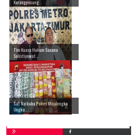
Karangpucung...
Tim Kuasa Hukum Susana
Sulistiyowat...
Sat Narkoba Polres Majalengka
Ungka...