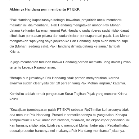
Akhirnya Handang pun membantu PT EKP.
"Pak Handang kapasitasnya sebagai bawahan, prajuritlah untuk membantu
masalah ini, dia membantu. Pak Handang mengatakan mohon Pak Mohan
datang ke kantor karena menurut Pak Handang sudah beres sudah tidak dapat
dibuktikan perbuatan pidana dan sudah keluar penetapan dari pajak. Lalu Mohan
mengatakan 'Apa yang saya janjikan ke Pak Handang, saya akan berikan, tapi
dia (Mohan) sedang sakit, Pak Handang diminta datang ke sana," tambah
Krisna.
Ia juga membantah tuduhan bahwa Handang pernah meminta uang dalam jumlah
tertentu kepada Rajamohanan.
"Berapa pun jumlahnya Pak Handang tidak pernah menyebutkan, karena
awalnya sudah clear yaitu dari 10 persen yang Pak Mohan janjikan," katanya.
Komisi itu adalah terkait pengurusan Surat Tagihan Pajak yang menurut Krisna
keliru.
"Kewajiban (pembayaran pajak PT EKP) sebesar Rp78 miliar itu harusnya tidak
ada menurut Pak Handang. Prosedur pemeriksaannya itu yang salah. Kenapa
sampai muncul Rp78 miliar ini? Padahal, misalkan, dia ekpor-impor pertanian, ini
kan harusnya tidak ada. Itulah yang membuat Mohan keberatan. Padahal kalau
sesuai prosedur harusnya nol, makanya Pak Handang membantu," jelasnya.