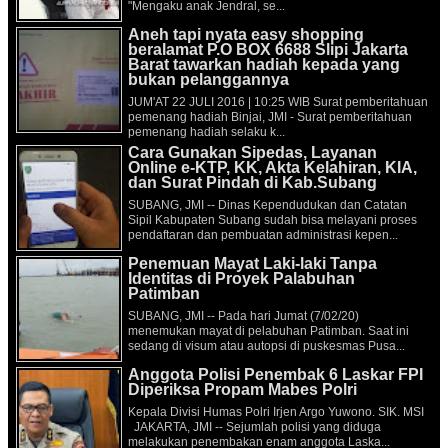
"Mengaku anak Jendral, se...
Aneh tapi nyata easy shopping
beralamat P.O BOX 6688 Slipi Jakarta
Barat tawarkan hadiah kepada yang
bukan pelanggannya
JUM'AT 22 JULI 2016 | 10:25 WIB Surat pemberitahuan
pemenang hadiah Binjai, JMI - Surat pemberitahuan
pemenang hadiah selaku k...
Cara Gunakan Sipedas, Layanan
Online e-KTP, KK, Akta Kelahiran, KIA,
dan Surat Pindah di Kab.Subang
SUBANG, JMI -- Dinas Kependudukan dan Catatan
Sipil Kabupaten Subang sudah bisa melayani proses
pendaftaran dan pembuatan administrasi kepen...
Penemuan Mayat Laki-laki Tanpa
Identitas di Proyek Palabuhan
Patimban
SUBANG, JMI -- Pada hari Jumat (7/02/20)
menemukan mayat di pelabuhan Patimban. Saat ini
sedang di visum atau autopsi di puskesmas Pusa...
Anggota Polisi Penembak 6 Laskar FPI
Diperiksa Propam Mabes Polri
Kepala Divisi Humas Polri Irjen Argo Yuwono. SIK. MSI
JAKARTA, JMI -- Sejumlah polisi yang diduga
melakukan penembakan enam anggota Laska...