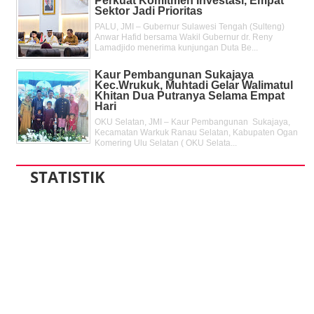
Perkuat Komitmen Investasi, Empat
Sektor Jadi Prioritas
PALU, JMI – Gubernur Sulawesi Tengah (Sulteng)
Anwar Hafid bersama Wakil Gubernur dr. Reny
Lamadjido menerima kunjungan Duta Be...
Kaur Pembangunan Sukajaya
Kec.Wrukuk, Muhtadi Gelar Walimatul
Khitan Dua Putranya Selama Empat
Hari
OKU Selatan, JMI – Kaur Pembangunan Sukajaya,
Kecamatan Warkuk Ranau Selatan, Kabupaten Ogan
Komering Ulu Selatan ( OKU Selata...
STATISTIK