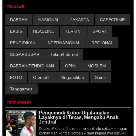
TELUSURI
DAERAH
NASIONAL
JAKARTA
CASECRIME
EKBIS
HEADLINE
TERKINI
SPORT
PENDIDIKAN
INTERNASIONAL
REGIONAL
SEGARBUGAR
Tekno/Internet
DAERAH/PENDIDIKAN
OPINI
MOSLEM
FOTO
Otomotif
Megapolitan
Sains
Tanggamus
TERPOPULER
Pengemudi Koboi Ugal-ugalan
Layaknya di Texas, Mengaku Anak
Jendral
Pelaku MK saat (kaos hitam) saat adu cekcok dengan
korban dan kondisi korban P saat kepala nya dipukul