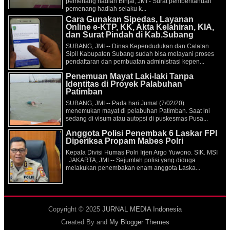
pemenang hadiah Binjai, JMI - Surat pemberitahuan
pemenang hadiah selaku k...
Cara Gunakan Sipedas, Layanan
Online e-KTP, KK, Akta Kelahiran, KIA,
dan Surat Pindah di Kab.Subang
SUBANG, JMI -- Dinas Kependudukan dan Catatan
Sipil Kabupaten Subang sudah bisa melayani proses
pendaftaran dan pembuatan administrasi kepen...
Penemuan Mayat Laki-laki Tanpa
Identitas di Proyek Palabuhan
Patimban
SUBANG, JMI -- Pada hari Jumat (7/02/20)
menemukan mayat di pelabuhan Patimban. Saat ini
sedang di visum atau autopsi di puskesmas Pusa...
Anggota Polisi Penembak 6 Laskar FPI
Diperiksa Propam Mabes Polri
Kepala Divisi Humas Polri Irjen Argo Yuwono. SIK. MSI
JAKARTA, JMI -- Sejumlah polisi yang diduga
melakukan penembakan enam anggota Laska...
Copyright © 2025
JURNAL MEDIA Indonesia
Created By
and
My Blogger Themes