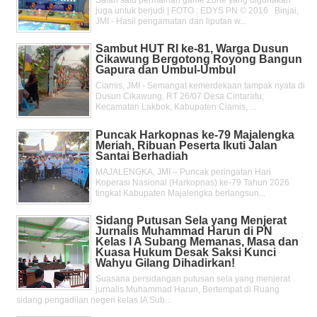
juga untuk berjudi | FOTO : EDYS PN © 2016 Binjai,
JMI - Hasil pengamatan dan liputan w...
Sambut HUT RI ke-81, Warga Dusun
Cikawung Bergotong Royong Bangun
Gapura dan Umbul-Umbul
Ciamis, JMI - Semangat kemerdekaan tampak nyata di
Dusun Cikawung, RT 26/07 Desa Cintaratu,
Kecamatan Lakbok, Kabupaten Ciamis, ...
Puncak Harkopnas ke-79 Majalengka
Meriah, Ribuan Peserta Ikuti Jalan
Santai Berhadiah
MAJALENGKA, JMI – Puncak peringatan Hari
Koperasi Nasional (Harkopnas) ke-79 Tahun 2026
tingkat Kabupaten Majalengka berlangsun...
Sidang Putusan Sela yang Menjerat
Jurnalis Muhammad Harun di PN
Kelas l A Subang Memanas, Masa dan
Kuasa Hukum Desak Saksi Kunci
Wahyu Gilang Dihadirkan!
Suasana persidangan putusan sela yang menjerat
jurnalis Muhammad Harun, Bertempat di Ruang
sidang pengadilan negeri kelas IA Sub...