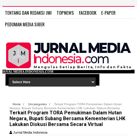
TENTANG DAN REDAKSI JMI
TOPNEWS
FACEBOOK
E-PAPER
PEDOMAN MEDIA SIBER
SIA.COM
Home
/
Uncategories
/
Terkait Program TORA Pemukiman Dalam Hutan
Negara, Bupati Subang Bersama Kementerian LHK Lakukan Diskusi Bersama
Terkait Program TORA Pemukiman Dalam Hutan
Secara Virtual
Negara, Bupati Subang Bersama Kementerian LHK
Lakukan Diskusi Bersama Secara Virtual
Jurnal Media Indonesia