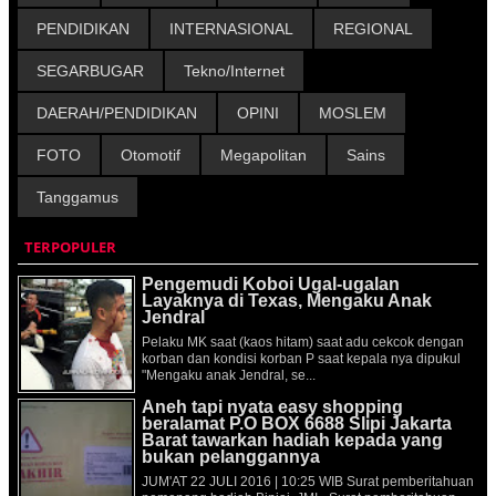
PENDIDIKAN
INTERNASIONAL
REGIONAL
SEGARBUGAR
Tekno/Internet
DAERAH/PENDIDIKAN
OPINI
MOSLEM
FOTO
Otomotif
Megapolitan
Sains
Tanggamus
TERPOPULER
Pengemudi Koboi Ugal-ugalan
Layaknya di Texas, Mengaku Anak
Jendral
Pelaku MK saat (kaos hitam) saat adu cekcok dengan
korban dan kondisi korban P saat kepala nya dipukul
"Mengaku anak Jendral, se...
Aneh tapi nyata easy shopping
beralamat P.O BOX 6688 Slipi Jakarta
Barat tawarkan hadiah kepada yang
bukan pelanggannya
JUM'AT 22 JULI 2016 | 10:25 WIB Surat pemberitahuan