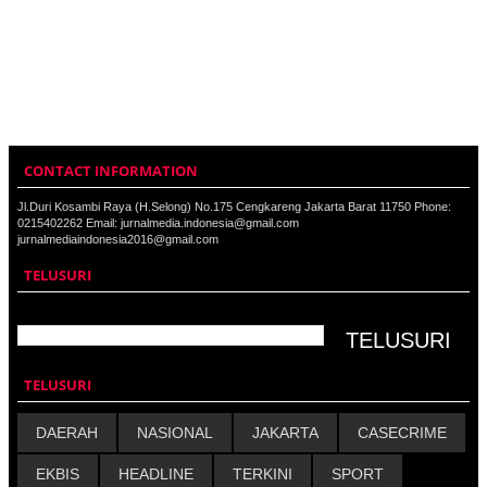
CONTACT INFORMATION
Jl.Duri Kosambi Raya (H.Selong) No.175 Cengkareng Jakarta Barat 11750 Phone:
0215402262 Email: jurnalmedia.indonesia@gmail.com
jurnalmediaindonesia2016@gmail.com
TELUSURI
TELUSURI
DAERAH
NASIONAL
JAKARTA
CASECRIME
EKBIS
HEADLINE
TERKINI
SPORT