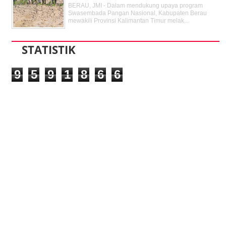
BERAU, JMI - Dalam mendukung upaya program
Swasembada Pangan Nasional, Kabupaten Berau
mewakili Provinsi Kalimantan Timur melak...
STATISTIK
9
5
9
1
8
6
6