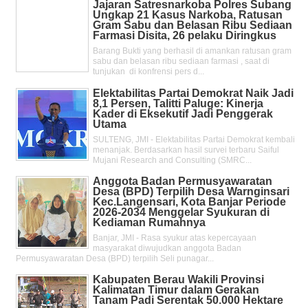
Jajaran Satresnarkoba Polres Subang
Ungkap 21 Kasus Narkoba, Ratusan
Gram Sabu dan Belasan Ribu Sediaan
Farmasi Disita, 26 pelaku Diringkus
Barang Bukti yang berhasil di amankan ratusan gram
sabu dan belasan ribu sediaan farmasi , saat di
tunjukan di konfrensi pers d...
Elektabilitas Partai Demokrat Naik Jadi
8,1 Persen, Talitti Paluge: Kinerja
Kader di Eksekutif Jadi Penggerak
Utama
SULTENG, JMI - Elektabilitas Partai Demokrat kembali
menanjak. Berdasarkan hasil survei terbaru Saiful
Mujani Research and Consulting (SMRC...
Anggota Badan Permusyawaratan
Desa (BPD) Terpilih Desa Warnginsari
Kec.Langensari, Kota Banjar Periode
2026-2034 Menggelar Syukuran di
Kediaman Rumahnya
Banjar, JMI - Rasa syukur atas kepercayaan
masyarakat diwujudkan anggota Badan
Permusyawaratan Desa (BPD) terpilih Seli punagar...
Kabupaten Berau Wakili Provinsi
Kalimatan Timur dalam Gerakan
Tanam Padi Serentak 50.000 Hektare