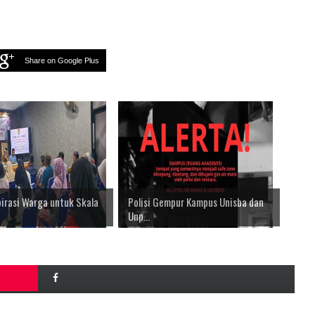
Share on Google Plus
irasi Warga untuk Skala
Polisi Gempur Kampus Unisba dan
Unp...