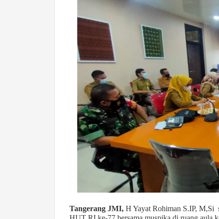
Tangerang JMI,
H Yayat Rohiman S.IP, M,Si se
HUT RI ke-77 bersama muspika di ruang aula ke