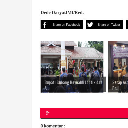
Dede Darya/JMI/Red.
Share on Facebook
Share on Twitter
Bupati Subang Reynaldi Lantik dan
Serap Asp
A...
Pr...
0 komentar :