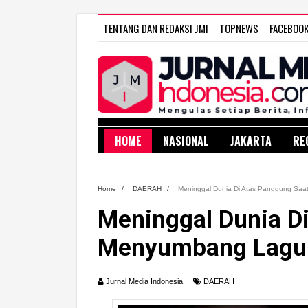
TENTANG DAN REDAKSI JMI
TOPNEWS
FACEBOO
HOME
NASIONAL
JAKARTA
RE
Home
/
DAERAH
/
Meninggal Dunia Di Atas Panggung Sa
Meninggal Dunia D
Menyumbang Lagu 
Jurnal Media Indonesia
DAERAH