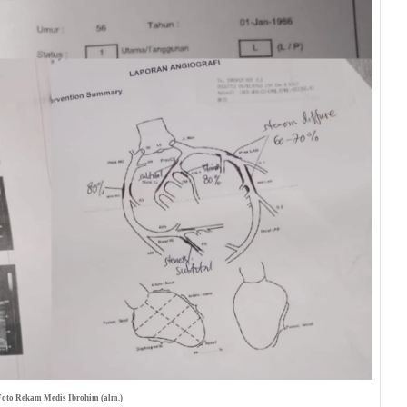
Foto Rekam Medis Ibrohim (alm.)