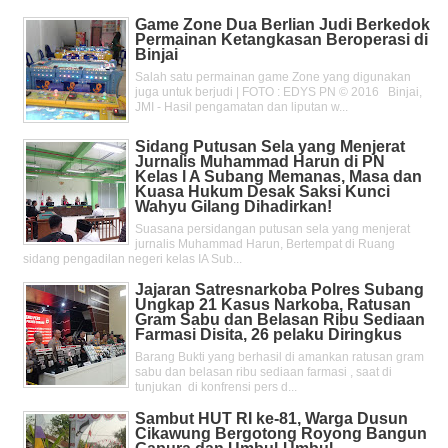
Game Zone Dua Berlian Judi Berkedok
Permainan Ketangkasan Beroperasi di
Binjai
Salah satu permainan game Zone yang digunakan
juga untuk berjudi | FOTO : EDYS PN © 2016 Binjai,
JMI - Hasil pengamatan dan liputan w...
Sidang Putusan Sela yang Menjerat
Jurnalis Muhammad Harun di PN
Kelas l A Subang Memanas, Masa dan
Kuasa Hukum Desak Saksi Kunci
Wahyu Gilang Dihadirkan!
Suasana persidangan putusan sela yang menjerat
jurnalis Muhammad Harun, Bertempat di Ruang
sidang pengadilan negeri kelas IA Sub...
Jajaran Satresnarkoba Polres Subang
Ungkap 21 Kasus Narkoba, Ratusan
Gram Sabu dan Belasan Ribu Sediaan
Farmasi Disita, 26 pelaku Diringkus
Barang Bukti yang berhasil di amankan ratusan gram
sabu dan belasan ribu sediaan farmasi , saat di
tunjukan di konfrensi pers d...
Sambut HUT RI ke-81, Warga Dusun
Cikawung Bergotong Royong Bangun