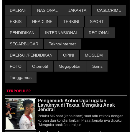
DAERAH
NASIONAL
JAKARTA
CASECRIME
EKBIS
HEADLINE
TERKINI
SPORT
PENDIDIKAN
INTERNASIONAL
REGIONAL
SEGARBUGAR
Tekno/Internet
DAERAH/PENDIDIKAN
OPINI
MOSLEM
FOTO
Otomotif
Megapolitan
Sains
Tanggamus
TERPOPULER
Pengemudi Koboi Ugal-ugalan
Layaknya di Texas, Mengaku Anak
Jendral
Pelaku MK saat (kaos hitam) saat adu cekcok dengan
korban dan kondisi korban P saat kepala nya dipukul
"Mengaku anak Jendral, se...