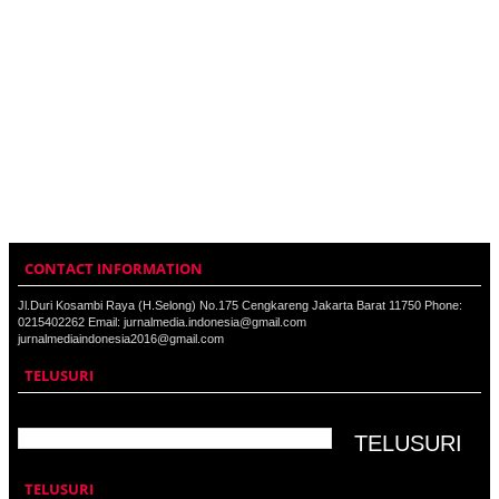
CONTACT INFORMATION
Jl.Duri Kosambi Raya (H.Selong) No.175 Cengkareng Jakarta Barat 11750 Phone:
0215402262 Email: jurnalmedia.indonesia@gmail.com
jurnalmediaindonesia2016@gmail.com
TELUSURI
TELUSURI