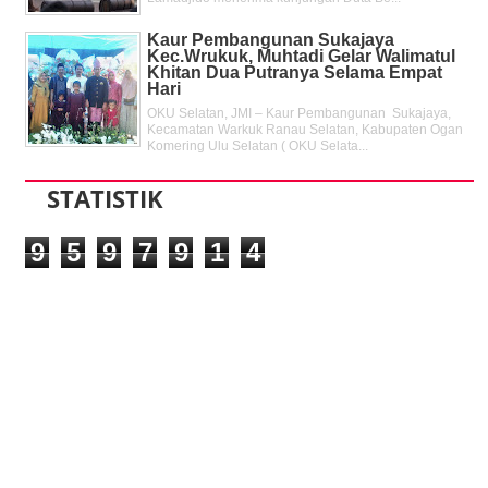
Kaur Pembangunan Sukajaya
Kec.Wrukuk, Muhtadi Gelar Walimatul
Khitan Dua Putranya Selama Empat
Hari
OKU Selatan, JMI – Kaur Pembangunan Sukajaya,
Kecamatan Warkuk Ranau Selatan, Kabupaten Ogan
Komering Ulu Selatan ( OKU Selata...
STATISTIK
9
5
9
7
9
1
4