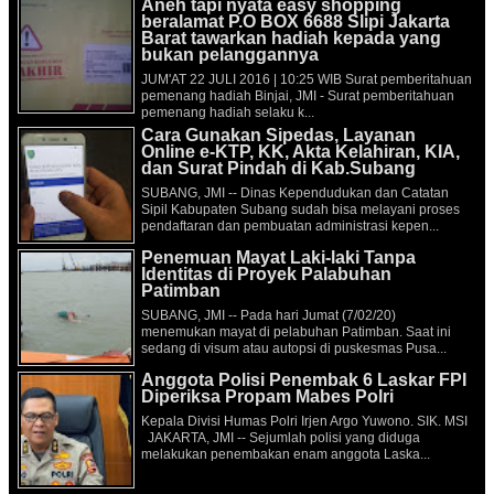
Aneh tapi nyata easy shopping
beralamat P.O BOX 6688 Slipi Jakarta
Barat tawarkan hadiah kepada yang
bukan pelanggannya
JUM'AT 22 JULI 2016 | 10:25 WIB Surat pemberitahuan
pemenang hadiah Binjai, JMI - Surat pemberitahuan
pemenang hadiah selaku k...
Cara Gunakan Sipedas, Layanan
Online e-KTP, KK, Akta Kelahiran, KIA,
dan Surat Pindah di Kab.Subang
SUBANG, JMI -- Dinas Kependudukan dan Catatan
Sipil Kabupaten Subang sudah bisa melayani proses
pendaftaran dan pembuatan administrasi kepen...
Penemuan Mayat Laki-laki Tanpa
Identitas di Proyek Palabuhan
Patimban
SUBANG, JMI -- Pada hari Jumat (7/02/20)
menemukan mayat di pelabuhan Patimban. Saat ini
sedang di visum atau autopsi di puskesmas Pusa...
Anggota Polisi Penembak 6 Laskar FPI
Diperiksa Propam Mabes Polri
Kepala Divisi Humas Polri Irjen Argo Yuwono. SIK. MSI
JAKARTA, JMI -- Sejumlah polisi yang diduga
melakukan penembakan enam anggota Laska...