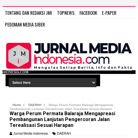
TENTANG DAN REDAKSI JMI
TOPNEWS
FACEBOOK
E-PAPER
PEDOMAN MEDIA SIBER
WWW.JURN
Home
/
DAERAH
/
Warga Perum Permata Balaraja Mengapreasi
Pembangunan Lanjutan Pengercoran Jalan Terealisasi Sesuai Harapan
Warga Perum Permata Balaraja Mengapreasi
Pembangunan Lanjutan Pengercoran Jalan
Terealisasi Sesuai Harapan
Jurnal Media Indonesia
DAERAH