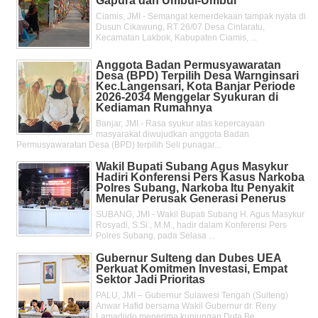
Gapura dan Umbul-Umbul
Ciamis, JMI - Semangat kemerdekaan tampak nyata di
Dusun Cikawung, RT 26/07 Desa Cintaratu,
Kecamatan Lakbok, Kabupaten Ciamis, ...
Anggota Badan Permusyawaratan
Desa (BPD) Terpilih Desa Warnginsari
Kec.Langensari, Kota Banjar Periode
2026-2034 Menggelar Syukuran di
Kediaman Rumahnya
Banjar, JMI - Rasa syukur atas kepercayaan
masyarakat diwujudkan anggota Badan
Permusyawaratan Desa (BPD) terpilih Seli punagar...
Wakil Bupati Subang Agus Masykur
Hadiri Konferensi Pers Kasus Narkoba
Polres Subang, Narkoba Itu Penyakit
Menular Perusak Generasi Penerus
SUBANG, JMI - Wakil Bupati Subang H. Agus Masykur
Rosyadi, S.Si., M.M., hadir dalam Konferensi Pers
Polres Subang, pada Selasa ...
Gubernur Sulteng dan Dubes UEA
Perkuat Komitmen Investasi, Empat
Sektor Jadi Prioritas
PALU, JMI – Gubernur Sulawesi Tengah (Sulteng)
Anwar Hafid bersama Wakil Gubernur dr. Reny
Lamadjido menerima kunjungan Duta Be...