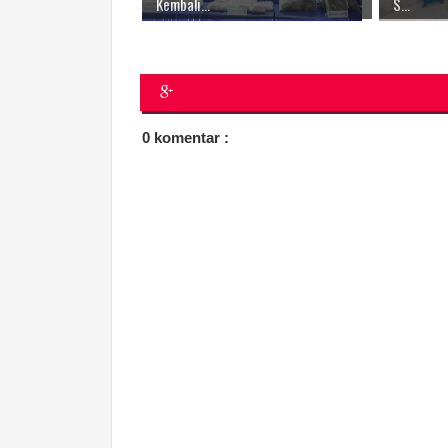
Kembali...
S...
0 komentar :