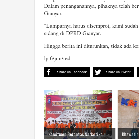
Dalam penanganannya, pihaknya telah be
Gianyar.
"Lumpurnya harus disemprot, kami sudah b
sidang di DPRD Gianyar.
Hingga berita ini diturunkan, tidak ada ko
lpt6/jmi/red
Share on Facebook
Share on Twitter
Komitmen Berantas Narkotika
Khawatir 