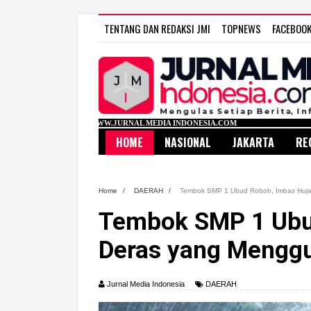
TENTANG DAN REDAKSI JMI
TOPNEWS
FACEBOO
WWW.JURNAL MEDIA INDONESIA.COM
HOME
NASIONAL
JAKARTA
RE
Home
/
DAERAH
/
Tembok SMP 1 Ubud Roboh, Imbas Huja
Tembok SMP 1 Ubu
Deras yang Menggu
Jurnal Media Indonesia
DAERAH