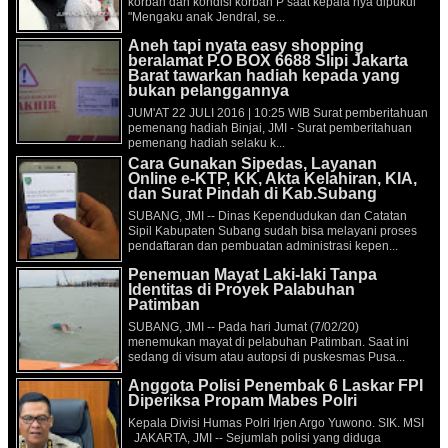
korban dan kondisi korban P saat kepala nya dipukul
"Mengaku anak Jendral, se...
Aneh tapi nyata easy shopping
beralamat P.O BOX 6688 Slipi Jakarta
Barat tawarkan hadiah kepada yang
bukan pelanggannya
JUM'AT 22 JULI 2016 | 10:25 WIB Surat pemberitahuan
pemenang hadiah Binjai, JMI - Surat pemberitahuan
pemenang hadiah selaku k...
Cara Gunakan Sipedas, Layanan
Online e-KTP, KK, Akta Kelahiran, KIA,
dan Surat Pindah di Kab.Subang
SUBANG, JMI -- Dinas Kependudukan dan Catatan
Sipil Kabupaten Subang sudah bisa melayani proses
pendaftaran dan pembuatan administrasi kepen...
Penemuan Mayat Laki-laki Tanpa
Identitas di Proyek Palabuhan
Patimban
SUBANG, JMI -- Pada hari Jumat (7/02/20)
menemukan mayat di pelabuhan Patimban. Saat ini
sedang di visum atau autopsi di puskesmas Pusa...
Anggota Polisi Penembak 6 Laskar FPI
Diperiksa Propam Mabes Polri
Kepala Divisi Humas Polri Irjen Argo Yuwono. SIK. MSI
JAKARTA, JMI -- Sejumlah polisi yang diduga