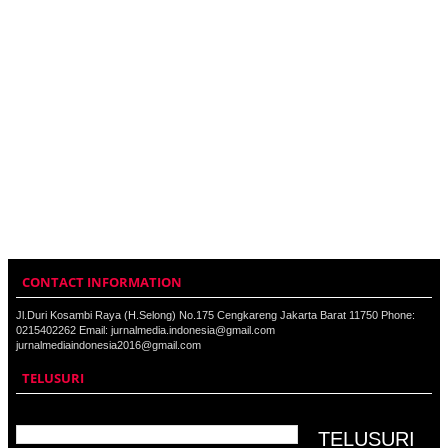
CONTACT INFORMATION
Jl.Duri Kosambi Raya (H.Selong) No.175 Cengkareng Jakarta Barat 11750 Phone:
0215402262 Email: jurnalmedia.indonesia@gmail.com
jurnalmediaindonesia2016@gmail.com
TELUSURI