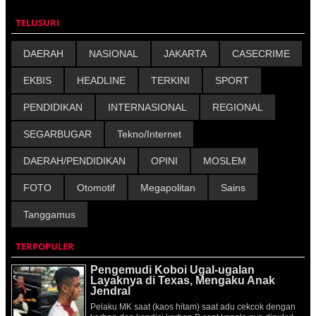
TELUSURI
DAERAH
NASIONAL
JAKARTA
CASECRIME
EKBIS
HEADLINE
TERKINI
SPORT
PENDIDIKAN
INTERNASIONAL
REGIONAL
SEGARBUGAR
Tekno/Internet
DAERAH/PENDIDIKAN
OPINI
MOSLEM
FOTO
Otomotif
Megapolitan
Sains
Tanggamus
TERPOPULER
Pengemudi Koboi Ugal-ugalan
Layaknya di Texas, Mengaku Anak
Jendral
Pelaku MK saat (kaos hitam) saat adu cekcok dengan