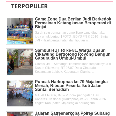
TERPOPULER
Game Zone Dua Berlian Judi Berkedok
Permainan Ketangkasan Beroperasi di
Binjai
Salah satu permainan game Zone yang digunakan
juga untuk berjudi | FOTO : EDYS PN © 2016 Binjai,
JMI - Hasil pengamatan dan liputan w...
Sambut HUT RI ke-81, Warga Dusun
Cikawung Bergotong Royong Bangun
Gapura dan Umbul-Umbul
Ciamis, JMI - Semangat kemerdekaan tampak nyata di
Dusun Cikawung, RT 26/07 Desa Cintaratu,
Kecamatan Lakbok, Kabupaten Ciamis, ...
Puncak Harkopnas ke-79 Majalengka
Meriah, Ribuan Peserta Ikuti Jalan
Santai Berhadiah
MAJALENGKA, JMI – Puncak peringatan Hari
Koperasi Nasional (Harkopnas) ke-79 Tahun 2026
tingkat Kabupaten Majalengka berlangsun...
Jajaran Satresnarkoba Polres Subang