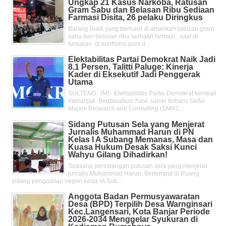
Ungkap 21 Kasus Narkoba, Ratusan
Gram Sabu dan Belasan Ribu Sediaan
Farmasi Disita, 26 pelaku Diringkus
Barang Bukti yang berhasil di amankan ratusan gram
sabu dan belasan ribu sediaan farmasi , saat di
tunjukan di konfrensi pers d...
Elektabilitas Partai Demokrat Naik Jadi
8,1 Persen, Talitti Paluge: Kinerja
Kader di Eksekutif Jadi Penggerak
Utama
SULTENG, JMI - Elektabilitas Partai Demokrat kembali
menanjak. Berdasarkan hasil survei terbaru Saiful
Mujani Research and Consulting (SMRC...
Sidang Putusan Sela yang Menjerat
Jurnalis Muhammad Harun di PN
Kelas l A Subang Memanas, Masa dan
Kuasa Hukum Desak Saksi Kunci
Wahyu Gilang Dihadirkan!
Suasana persidangan putusan sela yang menjerat
jurnalis Muhammad Harun, Bertempat di Ruang
sidang pengadilan negeri kelas IA Sub...
Anggota Badan Permusyawaratan
Desa (BPD) Terpilih Desa Warnginsari
Kec.Langensari, Kota Banjar Periode
2026-2034 Menggelar Syukuran di