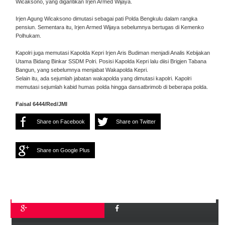
Wicaksono, yang digantikan Irjen Armed Wijaya.
Irjen Agung Wicaksono dimutasi sebagai pati Polda Bengkulu dalam rangka
pensiun. Sementara itu, Irjen Armed Wijaya sebelumnya bertugas di Kemenko
Polhukam.
Kapolri juga memutasi Kapolda Kepri Irjen Aris Budiman menjadi Analis Kebijakan
Utama Bidang Binkar SSDM Polri. Posisi Kapolda Kepri lalu diisi Brigjen Tabana
Bangun, yang sebelumnya menjabat Wakapolda Kepri.
Selain itu, ada sejumlah jabatan wakapolda yang dimutasi kapolri. Kapolri
memutasi sejumlah kabid humas polda hingga dansatbrimob di beberapa polda.
Faisal 6444/Red/JMI
Share on Facebook
Share on Twitter
Share on Google Plus