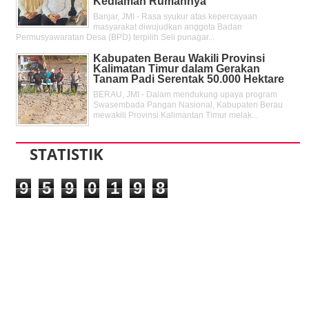
Kediaman Rumahnya
Banjar, JMI - Rasa syukur atas kepercayaan
masyarakat diwujudkan anggota Badan
Permusyawaratan Desa (BPD) terpilih Seli punagar...
Kabupaten Berau Wakili Provinsi
Kalimatan Timur dalam Gerakan
Tanam Padi Serentak 50.000 Hektare
BERAU, JMI - Dalam mendukung upaya program
Swasembada Pangan Nasional, Kabupaten Berau
mewakili Provinsi Kalimantan Timur melak...
STATISTIK
9
5
9
0
1
9
8